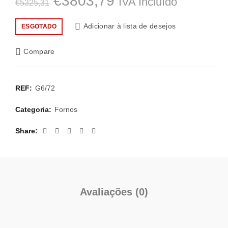
O
O
€
3803,79
IVA Incluído
€
5325,31
preço
preço
Adicionar à lista de desejos
ESGOTADO
original
atual
Compare
era:
é:
€5325,31.
€3803,79.
REF:
G6/72
Categoria:
Fornos
Share
Avaliações (0)