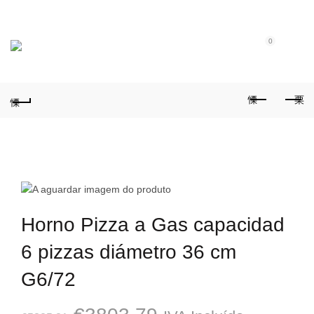
Tel.: (+351) 914 164 486
|
Fixo.: (+351) 219 612 235
|
E-Mail:
geral@aquivaloriza.com
0
0
Horno Pizza a Gas capacidad
6 pizzas diámetro 36 cm
G6/72