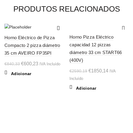
PRODUTOS RELACIONADOS
-29%
-29%
Horno Pizza Eléctrico
Horno Eléctrico de Pizza
capacidad 12 pizzas
Compacto 2 pizza diámetro
diámetro 33 cm START66
35 cm AVEIRO FP35PI
(400V)
O
O
€
600,23
€
840,33
IVA Incluído
O
O
preço
preço
€
1850,14
€
2590,19
IVA
Adicionar
preço
preço
original
atual
Incluído
original
atual
era:
é:
Adicionar
era:
é:
€840,33.
€600,23.
€2590,19.
€1850,14.