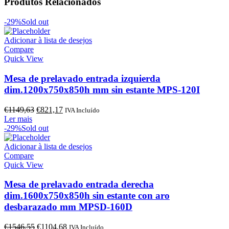
Produtos Relacionados
-29%
Sold out
Adicionar à lista de desejos
Compare
Quick View
Mesa de prelavado entrada izquierda
dim.1200x750x850h mm sin estante MPS-120I
O
O
€
1149,63
€
821,17
IVA Incluído
preço
preço
Ler mais
original
atual
-29%
Sold out
era:
é:
€1149,63.
€821,17.
Adicionar à lista de desejos
Compare
Quick View
Mesa de prelavado entrada derecha
dim.1600x750x850h sin estante con aro
desbarazado mm MPSD-160D
O
O
€
1546,55
€
1104,68
IVA Incluído