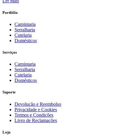
preço
preço
Ler mais
original
atual
era:
é:
Portfólio
€22274,57.
€15910,41.
Carpintaria
Serralharia
Cutelaria
Domésticos
Serviços
Carpintaria
Serralharia
Cutelaria
Domésticos
Suporte
Devolução e Reembolso
Privacidade e Cookies
Termos e Condições
Livro de Reclamações
Loja