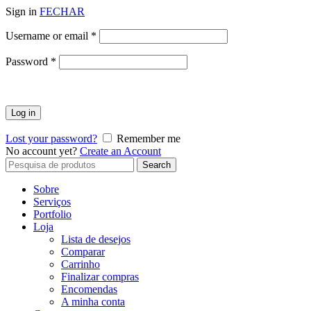
Sign in
FECHAR
Obrigatório
Username or email
*
Obrigatório
Password
*
Log in
Lost your password?
Remember me
No account yet?
Create an Account
Search
Search
for:
Sobre
Serviços
Portfolio
Loja
Lista de desejos
Comparar
Carrinho
Finalizar compras
Encomendas
A minha conta