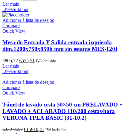
preço
preço
Ler mais
original
atual
-29%
Sold out
era:
é:
€1095,56.
€782,54.
Adicionar à lista de desejos
Compare
Quick View
Mesa de Entrada Y Salida entrada izquierda
dim.1200x750x850h mm sin estante MES-120I
O
O
€
805,72
€
575,51
IVA Incluído
preço
preço
Ler mais
original
atual
-29%
Sold out
era:
é:
€805,72.
€575,51.
Adicionar à lista de desejos
Compare
Quick View
Túnel de lavado cesta 50×50 cm PRELAVADO +
LAVADO + ACLARADO 110/200 cestas/hora
VERONA TPLA BASIC (31-10.2)
O
O
€
22274,57
€
15910,41
IVA Incluído