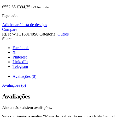
O
O
€
552,65
€
394,75
IVA Incluído
preço
preço
Esgotado
original
atual
era:
é:
Adicionar à lista de desejos
€552,65.
€394,75.
Compare
REF:
WTC160140S0
Categoria:
Outros
Share
Facebook
X
Pinterest
LinkedIn
Telegram
Avaliações (0)
Avaliações (0)
Avaliações
Ainda não existem avaliações.
Seja o primeiro a avaliar “Mesa de Trabajo Acero inoxidable Central