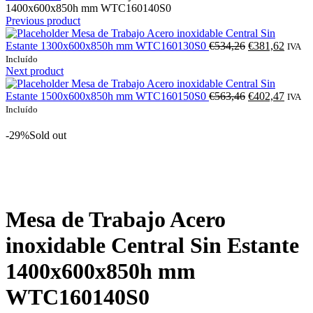
1400x600x850h mm WTC160140S0
Previous product
Mesa de Trabajo Acero inoxidable Central Sin
O
O
Estante 1300x600x850h mm WTC160130S0
€
534,26
€
381,62
IVA
preço
preço
Incluído
original
atual
Next product
era:
é:
Mesa de Trabajo Acero inoxidable Central Sin
€534,26.
O
€381,6
O
Estante 1500x600x850h mm WTC160150S0
€
563,46
€
402,47
IVA
preço
preço
Incluído
original
atual
era:
é:
-29%
Sold out
€563,46.
€402,4
Click to enlarge
Mesa de Trabajo Acero
inoxidable Central Sin Estante
1400x600x850h mm
WTC160140S0