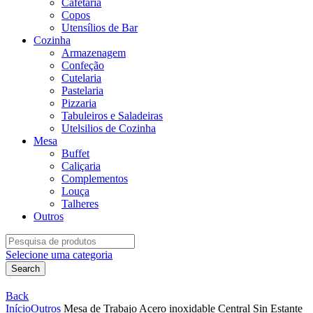
Cafetaria
Copos
Utensílios de Bar
Cozinha
Armazenagem
Confeção
Cutelaria
Pastelaria
Pizzaria
Tabuleiros e Saladeiras
Utelsilios de Cozinha
Mesa
Buffet
Caliçaria
Complementos
Louça
Talheres
Outros
Search
for:
Selecione uma categoria
Search
Back
Início
Outros
Mesa de Trabajo Acero inoxidable Central Sin Estante