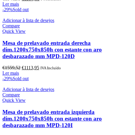
preço
preço
Ler mais
original
atual
-29%
Sold out
era:
é:
€1546,55.
€1104,68.
Adicionar à lista de desejos
Compare
Quick View
Mesa de prelavado entrada derecha
dim.1200x750x850h con estante con aro
desbarazado mm MPD-120D
O
O
€
1559,52
€
1113,95
IVA Incluído
preço
preço
Ler mais
original
atual
-29%
Sold out
era:
é:
€1559,52.
€1113,95.
Adicionar à lista de desejos
Compare
Quick View
Mesa de prelavado entrada izquierda
dim.1200x750x850h con estante con aro
desbarazado mm MPD-120I