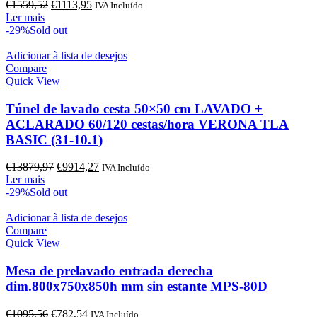
O
O
€
1559,52
€
1113,95
IVA Incluído
preço
preço
Ler mais
original
atual
-29%
Sold out
era:
é:
€1559,52.
€1113,95.
Adicionar à lista de desejos
Compare
Quick View
Túnel de lavado cesta 50×50 cm LAVADO +
ACLARADO 60/120 cestas/hora VERONA TLA
BASIC (31-10.1)
O
O
€
13879,97
€
9914,27
IVA Incluído
preço
preço
Ler mais
original
atual
-29%
Sold out
era:
é:
€13879,97.
€9914,27.
Adicionar à lista de desejos
Compare
Quick View
Mesa de prelavado entrada derecha
dim.800x750x850h mm sin estante MPS-80D
O
O
€
1095,56
€
782,54
IVA Incluído