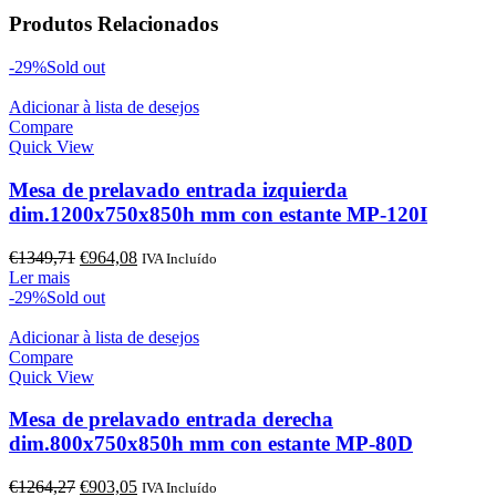
Produtos Relacionados
-29%
Sold out
Adicionar à lista de desejos
Compare
Quick View
Mesa de prelavado entrada izquierda
dim.1200x750x850h mm con estante MP-120I
O
O
€
1349,71
€
964,08
IVA Incluído
preço
preço
Ler mais
original
atual
-29%
Sold out
era:
é:
€1349,71.
€964,08.
Adicionar à lista de desejos
Compare
Quick View
Mesa de prelavado entrada derecha
dim.800x750x850h mm con estante MP-80D
O
O
€
1264,27
€
903,05
IVA Incluído