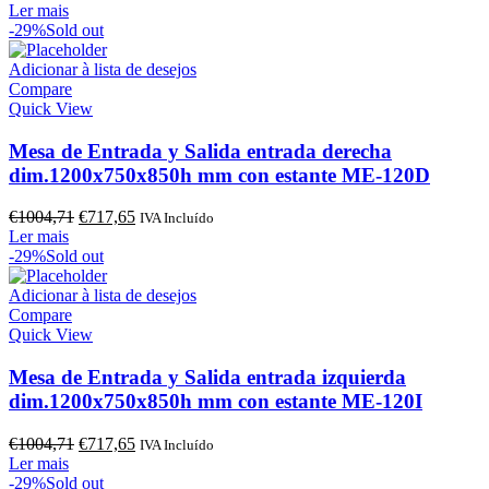
preço
preço
Ler mais
original
atual
-29%
Sold out
era:
é:
€1264,27.
€903,05.
Adicionar à lista de desejos
Compare
Quick View
Mesa de Entrada y Salida entrada derecha
dim.1200x750x850h mm con estante ME-120D
O
O
€
1004,71
€
717,65
IVA Incluído
preço
preço
Ler mais
original
atual
-29%
Sold out
era:
é:
€1004,71.
€717,65.
Adicionar à lista de desejos
Compare
Quick View
Mesa de Entrada y Salida entrada izquierda
dim.1200x750x850h mm con estante ME-120I
O
O
€
1004,71
€
717,65
IVA Incluído
preço
preço
Ler mais
original
atual
-29%
Sold out