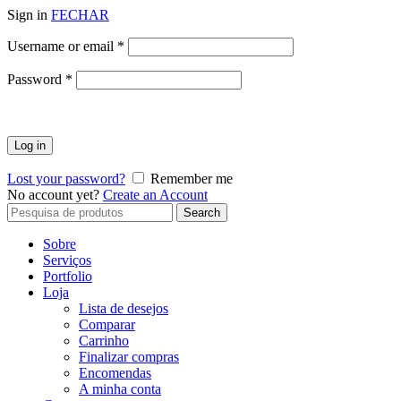
Sign in
FECHAR
Obrigatório
Username or email
*
Obrigatório
Password
*
Log in
Lost your password?
Remember me
No account yet?
Create an Account
Search
Search
for:
Sobre
Serviços
Portfolio
Loja
Lista de desejos
Comparar
Carrinho
Finalizar compras
Encomendas
A minha conta