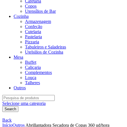
Cafetaria
Copos
Utensílios de Bar
Cozinha
Armazenagem
Confeção
Cutelaria
Pastelaria
Pizzaria
Tabuleiros e Saladeiras
Utelsilios de Cozinha
Mesa
Buffet
Caliçaria
Complementos
Louça
Talheres
Outros
Search
for:
Selecione uma categoria
Search
Back
Início
Outros
Abrillantadora Secadora de Copas 360 ud/hora