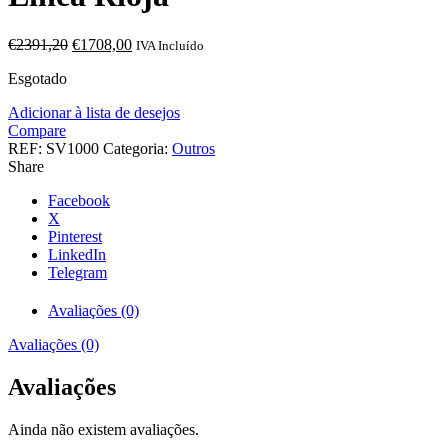
O
O
€
2391,20
€
1708,00
IVA Incluído
preço
preço
Esgotado
original
atual
era:
é:
Adicionar à lista de desejos
€2391,20.
€1708,00.
Compare
REF:
SV1000
Categoria:
Outros
Share
Facebook
X
Pinterest
LinkedIn
Telegram
Avaliações (0)
Avaliações (0)
Avaliações
Ainda não existem avaliações.