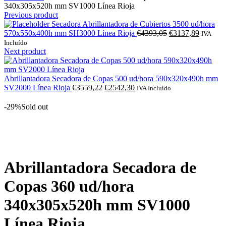
340x305x520h mm SV1000 Línea Rioja
Previous product
Secadora Abrillantadora de Cubiertos 3500 ud/hora
O
O
570x550x400h mm SH3000 Línea Rioja
€
4393,05
€
3137,89
IVA
preço
preço
Incluído
original
atual
Next product
era:
é:
€4393,05.
€3137,8
Abrillantadora Secadora de Copas 500 ud/hora 590x320x490h mm
O
O
SV2000 Línea Rioja
€
3559,22
€
2542,30
IVA Incluído
preço
preço
original
atual
-29%
Sold out
era:
é:
€3559,22.
€2542,30.
Click to enlarge
Abrillantadora Secadora de
Copas 360 ud/hora
340x305x520h mm SV1000
Línea Rioja