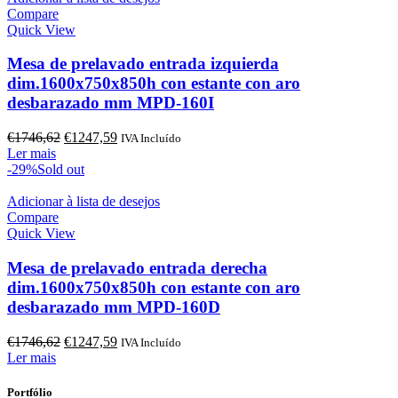
Compare
Quick View
Mesa de prelavado entrada izquierda
dim.1600x750x850h con estante con aro
desbarazado mm MPD-160I
O
O
€
1746,62
€
1247,59
IVA Incluído
preço
preço
Ler mais
original
atual
-29%
Sold out
era:
é:
€1746,62.
€1247,59.
Adicionar à lista de desejos
Compare
Quick View
Mesa de prelavado entrada derecha
dim.1600x750x850h con estante con aro
desbarazado mm MPD-160D
O
O
€
1746,62
€
1247,59
IVA Incluído
preço
preço
Ler mais
original
atual
era:
é:
Portfólio