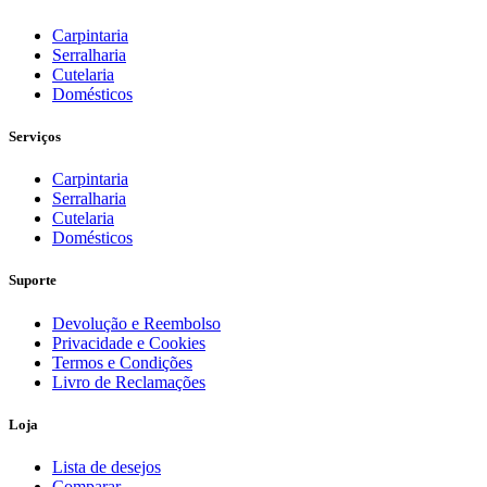
€1746,62.
€1247,59.
Carpintaria
Serralharia
Cutelaria
Domésticos
Serviços
Carpintaria
Serralharia
Cutelaria
Domésticos
Suporte
Devolução e Reembolso
Privacidade e Cookies
Termos e Condições
Livro de Reclamações
Loja
Lista de desejos
Comparar