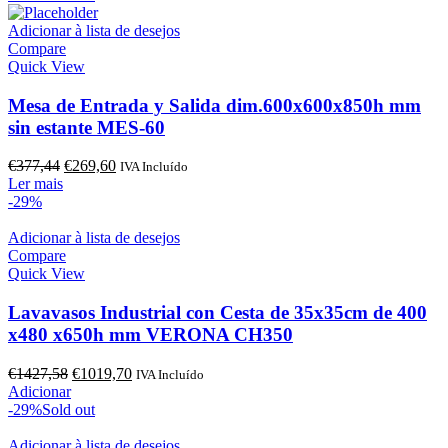
era:
é:
€1004,71.
€717,65.
Adicionar à lista de desejos
Compare
Quick View
Mesa de Entrada y Salida dim.600x600x850h mm
sin estante MES-60
O
O
€
377,44
€
269,60
IVA Incluído
preço
preço
Ler mais
original
atual
-29%
era:
é:
€377,44.
€269,60.
Adicionar à lista de desejos
Compare
Quick View
Lavavasos Industrial con Cesta de 35x35cm de 400
x480 x650h mm VERONA CH350
O
O
€
1427,58
€
1019,70
IVA Incluído
preço
preço
Adicionar
original
atual
-29%
Sold out
era:
é:
€1427,58.
€1019,70.
Adicionar à lista de desejos