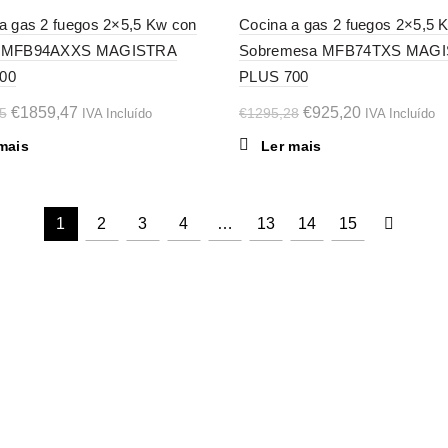
-29%
a gas 2 fuegos 2×5,5 Kw con
Cocina a gas 2 fuegos 2×5,5 
e MFB94AXXS MAGISTRA
Sobremesa MFB74TXS MAG
SOL
D OU
00
PLUS 700
T
O
O
O
O
€
1859,47
€
925,20
5
€
1295,28
IVA Incluído
IVA Incluído
preço
preço
preço
preço
mais
Ler mais
original
atual
original
atual
era:
é:
era:
é:
€2603,25.
€1859,47.
€1295,28.
€925,20.
1
2
3
4
…
13
14
15
SUPORTE
LOJA
C
Devolução e Reembolso
Lista de desejos