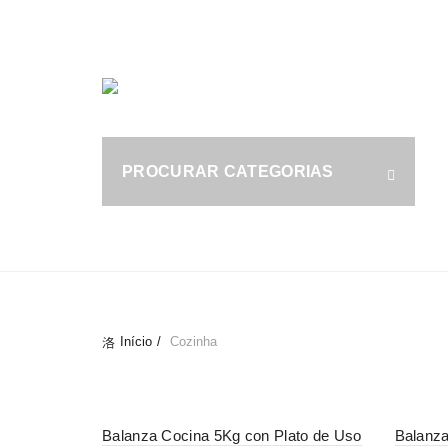
Tel.: (+351) 914 164 486
|
Fixo.: (+351) 219 612 235
|
S
PROCURAR CATEGORIAS
fo
ALL
CAFETARIA E BAR
COZINHA
Início
Cozinha
-29%
-29%
Balanza Cocina 5Kg con Plato de Uso
Balanza