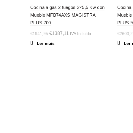
-29%
-29%
Cocina a gas 2 fuegos 2×5,5 Kw con
Cocina 
Mueble MFB74AXS MAGISTRA
Muebl
SOL
SOL
D OU
D OU
PLUS 700
PLUS 9
T
T
O
O
€
1387,11
€
1941,95
€
2603,2
IVA Incluído
preço
preço
Ler mais
Ler 
original
atual
era:
é:
€1941,95.
€1387,11.
PORTFÓLIO
SERVIÇOS
Carpintaria
Carpintaria