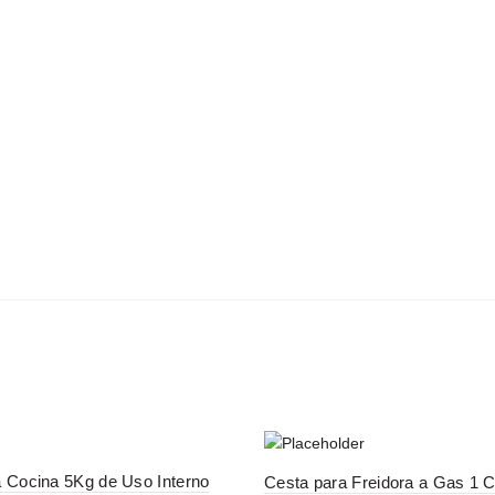
E-Mail: geral@aquivaloriza.com
SOBRE
SERVIÇOS
PORTFOLIO
LOJA
C
earch
r:
EQUIPAMENTOS
FORNOS
LAVANDARIA
MESA
-29%
 Cocina 5Kg de Uso Interno
Cesta para Freidora a Gas 1 