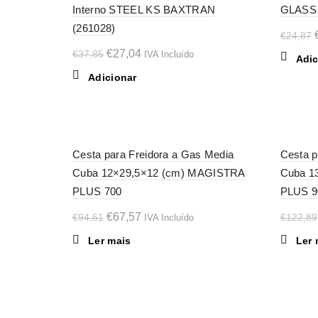
Interno STEEL KS BAXTRAN
GLASS 
(261028)
€
24,87
O
O
€
27,04
€
37,85
IVA Incluído
Adic
preço
preço
Adicionar
original
atual
era:
é:
€37,85.
€27,04.
-29%
-29%
Cesta para Freidora a Gas Media
Cesta p
Cuba 12×29,5×12 (cm) MAGISTRA
Cuba 1
SOL
SOL
D OU
D OU
PLUS 700
PLUS 9
T
T
O
O
€
67,57
€
94,61
€
122,89
IVA Incluído
preço
preço
Ler mais
Ler 
original
atual
era:
é:
€94,61.
€67,57.