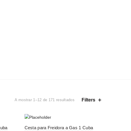
A MINHA CONTA
FAQS
0
ONTACTO
0
/
€
0,00
SELECIONE UMA CATEGORIA
MOBILIÁRIO HOTELEIRO
VITRINAS
Filters
A mostrar 1–12 de 171 resultados
-29%
Cuba
Cesta para Freidora a Gas 1 Cuba