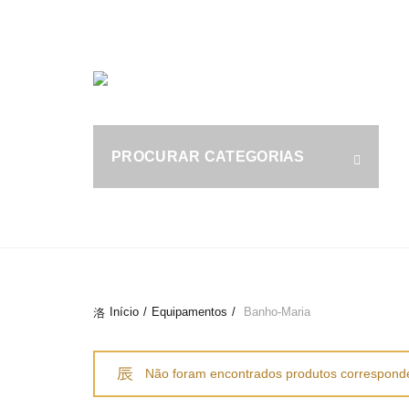
Tel.: (+351) 914 164 486
|
Fixo.: (+351) 219 612 235
|
S
PROCURAR CATEGORIAS
fo
ALL
CAFETARIA E BAR
COZINHA
Início
Equipamentos
Banho-Maria
Não foram encontrados produtos corresponde