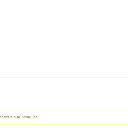
E-Mail: geral@aquivaloriza.com
SOBRE
SERVIÇOS
PORTFOLIO
LOJA
C
earch
r:
EQUIPAMENTOS
FORNOS
LAVANDARIA
MESA
ntes à sua pesquisa.