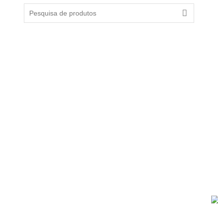
Search
for:
SUPORTE
LOJA
C
Devolução e Reembolso
Lista de desejos
Privacidade e Cookies
Comparar
L
Termos e Condições
Encomendas
Livro de Reclamações
A minha conta
na