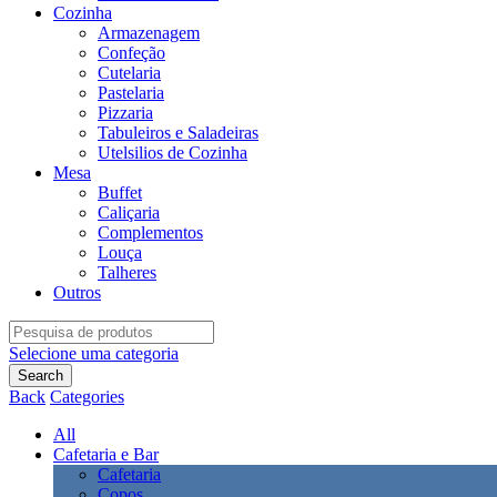
Cozinha
Armazenagem
Confeção
Cutelaria
Pastelaria
Pizzaria
Tabuleiros e Saladeiras
Utelsilios de Cozinha
Mesa
Buffet
Caliçaria
Complementos
Louça
Talheres
Outros
Search
for:
Selecione uma categoria
Search
Back
Categories
All
Cafetaria e Bar
Cafetaria
Copos