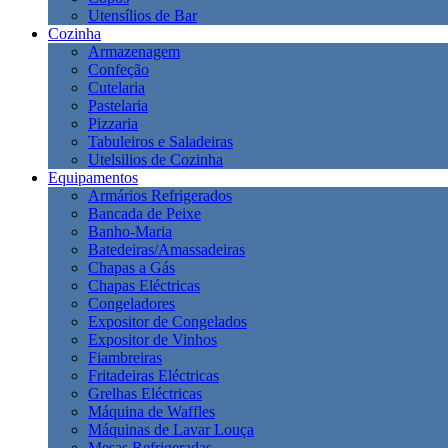
Utensílios de Bar
Cozinha
Armazenagem
Confeção
Cutelaria
Pastelaria
Pizzaria
Tabuleiros e Saladeiras
Utelsilios de Cozinha
Equipamentos
Armários Refrigerados
Bancada de Peixe
Banho-Maria
Batedeiras/Amassadeiras
Chapas a Gás
Chapas Eléctricas
Congeladores
Expositor de Congelados
Expositor de Vinhos
Fiambreiras
Fritadeiras Eléctricas
Grelhas Eléctricas
Máquina de Waffles
Máquinas de Lavar Louça
Mesas Refrigeradas