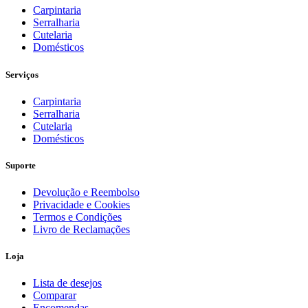
Carpintaria
Serralharia
Cutelaria
Domésticos
Serviços
Carpintaria
Serralharia
Cutelaria
Domésticos
Suporte
Devolução e Reembolso
Privacidade e Cookies
Termos e Condições
Livro de Reclamações
Loja
Lista de desejos
Comparar
Encomendas