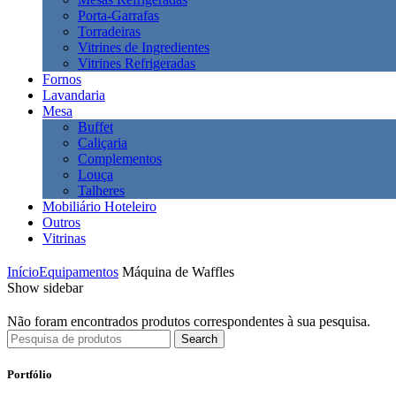
Porta-Garrafas
Torradeiras
Vitrines de Ingredientes
Vitrines Refrigeradas
Fornos
Lavandaria
Mesa
Buffet
Caliçaria
Complementos
Louça
Talheres
Mobiliário Hoteleiro
Outros
Vitrinas
Início
Equipamentos
Máquina de Waffles
Show sidebar
Não foram encontrados produtos correspondentes à sua pesquisa.
Search
Search
for:
Portfólio