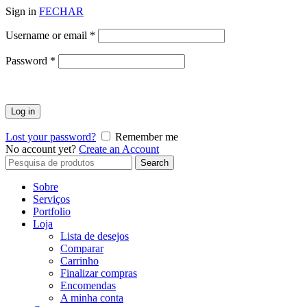
Sign in
FECHAR
Obrigatório
Username or email
*
Obrigatório
Password
*
Log in
Lost your password?
Remember me
No account yet?
Create an Account
Search
Search
for:
Sobre
Serviços
Portfolio
Loja
Lista de desejos
Comparar
Carrinho
Finalizar compras
Encomendas
A minha conta