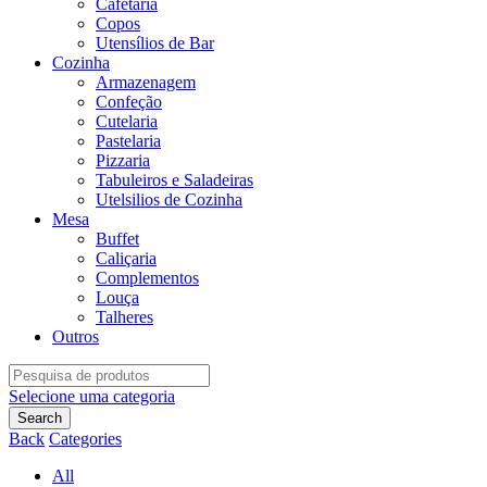
Cafetaria
Copos
Utensílios de Bar
Cozinha
Armazenagem
Confeção
Cutelaria
Pastelaria
Pizzaria
Tabuleiros e Saladeiras
Utelsilios de Cozinha
Mesa
Buffet
Caliçaria
Complementos
Louça
Talheres
Outros
Search
for:
Selecione uma categoria
Search
Back
Categories
All