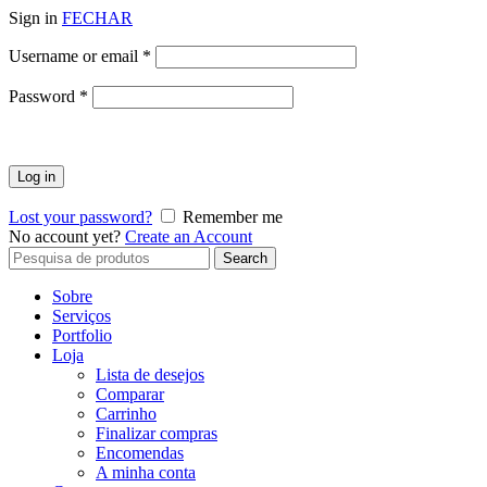
Sign in
FECHAR
Obrigatório
Username or email
*
Obrigatório
Password
*
Log in
Lost your password?
Remember me
No account yet?
Create an Account
Search
Search
for:
Sobre
Serviços
Portfolio
Loja
Lista de desejos
Comparar
Carrinho
Finalizar compras
Encomendas
A minha conta