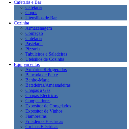
Cafetaria e Bar
Cafetaria
Copos
Utensílios de Bar
Cozinha
Armazenagem
Confeção
Cutelaria
Pastelaria
Pizzaria
Tabuleiros e Saladeiras
Utelsilios de Cozinha
Equipamentos
Armários Refrigerados
Bancada de Peixe
Banho-Maria
Batedeiras/Amassadeiras
Chapas a Gás
Chapas Eléctricas
Congeladores
Expositor de Congelados
Expositor de Vinhos
Fiambreiras
Fritadeiras Eléctricas
Grelhas Eléctricas