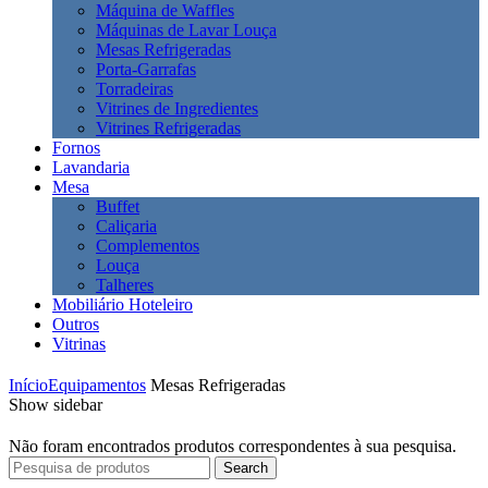
Máquina de Waffles
Máquinas de Lavar Louça
Mesas Refrigeradas
Porta-Garrafas
Torradeiras
Vitrines de Ingredientes
Vitrines Refrigeradas
Fornos
Lavandaria
Mesa
Buffet
Caliçaria
Complementos
Louça
Talheres
Mobiliário Hoteleiro
Outros
Vitrinas
Início
Equipamentos
Mesas Refrigeradas
Show sidebar
Não foram encontrados produtos correspondentes à sua pesquisa.
Search
Search
for: