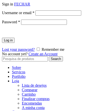
Sign in
FECHAR
Obrigatório
Username or email
*
Obrigatório
Password
*
Log in
Lost your password?
Remember me
No account yet?
Create an Account
Search
Search
for:
Sobre
Serviços
Portfolio
Loja
Lista de desejos
Comparar
Carrinho
Finalizar compras
Encomendas
A minha conta