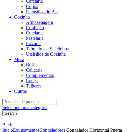
Cafetaria
Copos
Utensílios de Bar
Cozinha
Armazenagem
Confeção
Cutelaria
Pastelaria
Pizzaria
Tabuleiros e Saladeiras
Utelsilios de Cozinha
Mesa
Buffet
Caliçaria
Complementos
Louça
Talheres
Outros
Search
for:
Selecione uma categoria
Search
Back
Início
Equipamentos
Congeladores
Congelador Horizontal Puerta