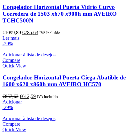
Congelador Horizontal Puerta Vidrio Curvo
Corredera de 1503 x670 x900h mm AVEIRO
TCHC500N
O
O
€
1099,89
€
785,63
IVA Incluído
preço
preço
Ler mais
original
atual
-29%
era:
é:
€1099,89.
€785,63.
Adicionar à lista de desejos
Compare
Quick View
Congelador Horizontal Puerta Ciega Abatible de
1600 x620 x860h mm AVEIRO HC570
O
O
€
857,63
€
612,59
IVA Incluído
preço
preço
Adicionar
original
atual
-29%
era:
é:
€857,63.
€612,59.
Adicionar à lista de desejos
Compare
Quick View