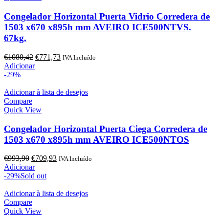
Congelador Horizontal Puerta Vidrio Corredera de
1503 x670 x895h mm AVEIRO ICE500NTVS.
67kg.
O
O
€
1080,42
€
771,73
IVA Incluído
preço
preço
Adicionar
original
atual
-29%
era:
é:
€1080,42.
€771,73.
Adicionar à lista de desejos
Compare
Quick View
Congelador Horizontal Puerta Ciega Corredera de
1503 x670 x895h mm AVEIRO ICE500NTOS
O
O
€
993,90
€
709,93
IVA Incluído
preço
preço
Adicionar
original
atual
-29%
Sold out
era:
é:
€993,90.
€709,93.
Adicionar à lista de desejos
Compare
Quick View