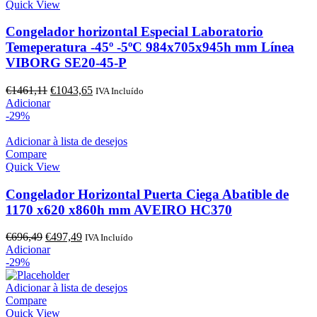
Quick View
Congelador horizontal Especial Laboratorio
Temeperatura -45º -5ºC 984x705x945h mm Línea
VIBORG SE20-45-P
O
O
€
1461,11
€
1043,65
IVA Incluído
preço
preço
Adicionar
original
atual
-29%
era:
é:
€1461,11.
€1043,65.
Adicionar à lista de desejos
Compare
Quick View
Congelador Horizontal Puerta Ciega Abatible de
1170 x620 x860h mm AVEIRO HC370
O
O
€
696,49
€
497,49
IVA Incluído
preço
preço
Adicionar
original
atual
-29%
era:
é:
€696,49.
€497,49.
Adicionar à lista de desejos
Compare
Quick View