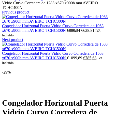
Vidrio Curvo Corredera de 1283 x670 x900h mm AVEIRO
TCHC400N
Previous product
Congelador Horizontal Puerta Vidrio Curvo Corredera de 1063
O
O
x670 x900h mm AVEIRO TCHC300N
€
880,34
€
628,81
IVA
preço
preço
Incluído
original
atual
Next product
era:
é:
€880,34.
€628,81.
Congelador Horizontal Puerta Vidrio Curvo Corredera de 1503
O
O
x670 x900h mm AVEIRO TCHC500N
€
1099,89
€
785,63
IVA
preço
preço
Incluído
original
atual
era:
é:
-29%
€1099,89.
€785,63.
Click to enlarge
Congelador Horizontal Puerta
Vidrio Curvo Corredera de