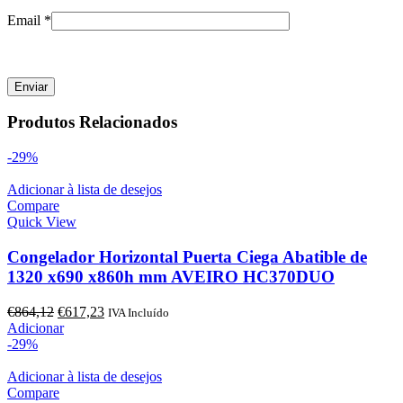
Email
*
Produtos Relacionados
-29%
Adicionar à lista de desejos
Compare
Quick View
Congelador Horizontal Puerta Ciega Abatible de
1320 x690 x860h mm AVEIRO HC370DUO
O
O
€
864,12
€
617,23
IVA Incluído
preço
preço
Adicionar
original
atual
-29%
era:
é:
€864,12.
€617,23.
Adicionar à lista de desejos
Compare