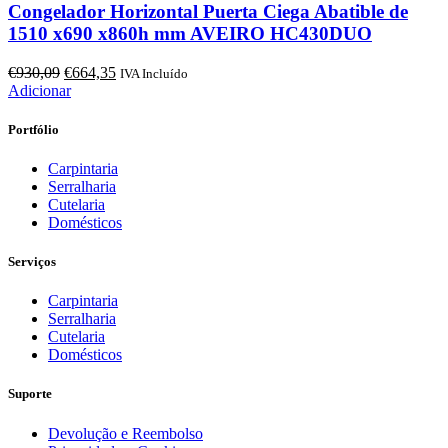
Congelador Horizontal Puerta Ciega Abatible de
1510 x690 x860h mm AVEIRO HC430DUO
O
O
€
930,09
€
664,35
IVA Incluído
preço
preço
Adicionar
original
atual
era:
é:
Portfólio
€930,09.
€664,35.
Carpintaria
Serralharia
Cutelaria
Domésticos
Serviços
Carpintaria
Serralharia
Cutelaria
Domésticos
Suporte
Devolução e Reembolso