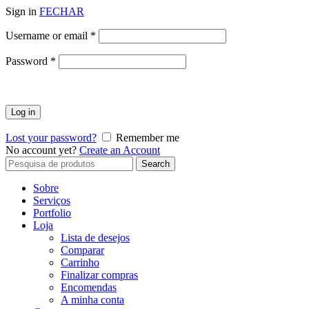
Sign in
FECHAR
Obrigatório
Username or email
*
Obrigatório
Password
*
Log in
Lost your password?
Remember me
No account yet?
Create an Account
Search
Search
for:
Sobre
Serviços
Portfolio
Loja
Lista de desejos
Comparar
Carrinho
Finalizar compras
Encomendas
A minha conta