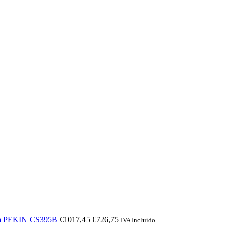
O
O
ínea PEKIN CS395B
€
1017,45
€
726,75
IVA Incluído