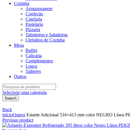
Cozinha
Armazenagem
Confeção
Cutelaria
Pastelaria
Pizzaria
Tabuleiros e Saladeiras
Utelsilios de Cozinha
Mesa
Buffet
Caliçaria
Complementos
Louça
Talheres
Outros
Search
for:
Selecione uma categoria
Search
Back
Início
Outros
Estante Adicional 516×413 mm color NEGRO Línea
Previous product