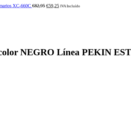
O
O
 armarios XC-660C
€
82,95
€
59,25
IVA Incluído
preço
preço
original
atual
era:
é:
€82,95.
€59,25.
m color NEGRO Línea PEKIN ES