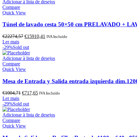
€1149,63.
€821,17.
Adicionar à lista de desejos
Compare
Quick View
Túnel de lavado cesta 50×50 cm PRELAVADO + L
O
O
€
22274,57
€
15910,41
IVA Incluído
preço
preço
Ler mais
original
atual
-29%
Sold out
era:
é:
€22274,57.
€15910,41.
Adicionar à lista de desejos
Compare
Quick View
Mesa de Entrada y Salida entrada izquierda dim.1
O
O
€
1004,71
€
717,65
IVA Incluído
preço
preço
Ler mais
original
atual
-29%
Sold out
era:
é:
€1004,71.
€717,65.
Adicionar à lista de desejos
Compare
Quick View