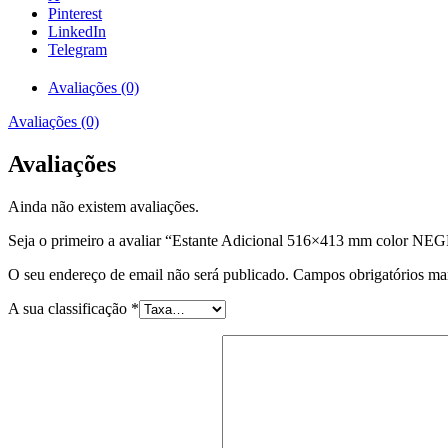
PEKIN
Pinterest
ESTCS395-
LinkedIn
N
Telegram
Avaliações (0)
Avaliações (0)
Avaliações
Ainda não existem avaliações.
Seja o primeiro a avaliar “Estante Adicional 516×413 mm color
O seu endereço de email não será publicado.
Campos obrigatórios m
A sua classificação
*