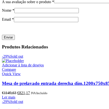
A sua avaliação sobre o produto
*
Nome
*
Email
*
Produtos Relacionados
-29%
Sold out
Adicionar à lista de desejos
Compare
Quick View
Mesa de prelavado entrada derecha dim.1200x750x
O
O
€
1149,63
€
821,17
IVA Incluído
preço
preço
Ler mais
original
atual
-29%
Sold out
era:
é: