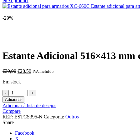
Next product
Estante adicional para
-29%
Click to enlarge
Estante Adicional 516×413 m
O
O
€
39,90
€
28,50
IVA Incluído
preço
preço
Em stock
original
atual
era:
é:
Quantidade
€39,90.
€28,50.
de
Adicionar
Estante
Adicionar à lista de desejos
Adicional
Compare
516x413
REF:
ESTCS395-N
Categoria:
Outros
mm
Share
color
NEGRO
Facebook
Línea
X