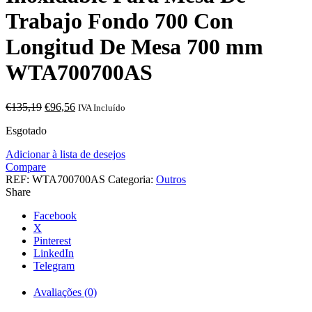
Trabajo Fondo 700 Con
Longitud De Mesa 700 mm
WTA700700AS
O
O
€
135,19
€
96,56
IVA Incluído
preço
preço
Esgotado
original
atual
era:
é:
Adicionar à lista de desejos
€135,19.
€96,56.
Compare
REF:
WTA700700AS
Categoria:
Outros
Share
Facebook
X
Pinterest
LinkedIn
Telegram
Avaliações (0)