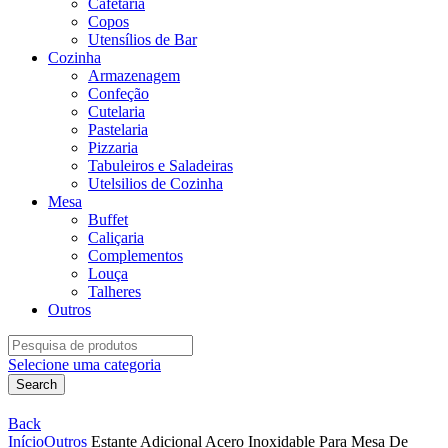
Cafetaria
Copos
Utensílios de Bar
Cozinha
Armazenagem
Confeção
Cutelaria
Pastelaria
Pizzaria
Tabuleiros e Saladeiras
Utelsilios de Cozinha
Mesa
Buffet
Caliçaria
Complementos
Louça
Talheres
Outros
Search
for:
Selecione uma categoria
Search
Back
Início
Outros
Estante Adicional Acero Inoxidable Para Mesa De