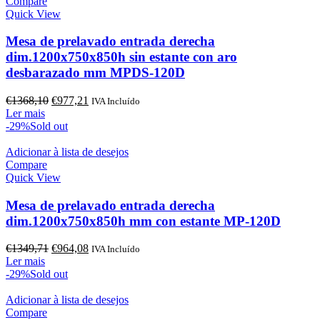
Compare
Quick View
Mesa de prelavado entrada derecha
dim.1200x750x850h sin estante con aro
desbarazado mm MPDS-120D
O
O
€
1368,10
€
977,21
IVA Incluído
preço
preço
Ler mais
original
atual
-29%
Sold out
era:
é:
€1368,10.
€977,21.
Adicionar à lista de desejos
Compare
Quick View
Mesa de prelavado entrada derecha
dim.1200x750x850h mm con estante MP-120D
O
O
€
1349,71
€
964,08
IVA Incluído
preço
preço
Ler mais
original
atual
-29%
Sold out
era:
é:
€1349,71.
€964,08.
Adicionar à lista de desejos
Compare