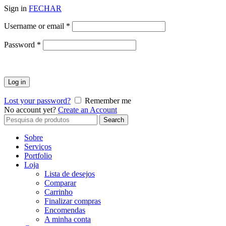
Sign in
FECHAR
Obrigatório
Username or email
*
Obrigatório
Password
*
Log in
Lost your password?
Remember me
No account yet?
Create an Account
Search
Search
for:
Sobre
Serviços
Portfolio
Loja
Lista de desejos
Comparar
Carrinho
Finalizar compras
Encomendas
A minha conta