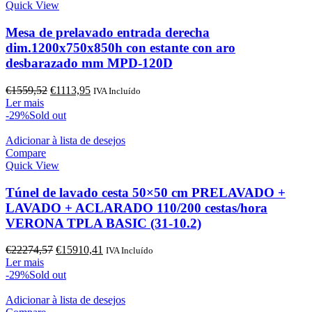
Quick View
Mesa de prelavado entrada derecha
dim.1200x750x850h con estante con aro
desbarazado mm MPD-120D
O
O
€
1559,52
€
1113,95
IVA Incluído
preço
preço
Ler mais
original
atual
-29%
Sold out
era:
é:
€1559,52.
€1113,95.
Adicionar à lista de desejos
Compare
Quick View
Túnel de lavado cesta 50×50 cm PRELAVADO +
LAVADO + ACLARADO 110/200 cestas/hora
VERONA TPLA BASIC (31-10.2)
O
O
€
22274,57
€
15910,41
IVA Incluído
preço
preço
Ler mais
original
atual
-29%
Sold out
era:
é:
€22274,57.
€15910,41.
Adicionar à lista de desejos