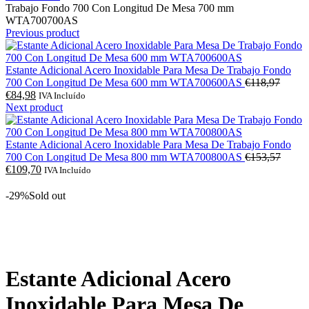
Trabajo Fondo 700 Con Longitud De Mesa 700 mm
WTA700700AS
Previous product
Estante Adicional Acero Inoxidable Para Mesa De Trabajo Fondo
O
700 Con Longitud De Mesa 600 mm WTA700600AS
€
118,97
O
preço
€
84,98
IVA Incluído
preço
origina
Next product
atual
era:
é:
€118,9
€84,98.
Estante Adicional Acero Inoxidable Para Mesa De Trabajo Fondo
O
700 Con Longitud De Mesa 800 mm WTA700800AS
€
153,57
O
preço
€
109,70
IVA Incluído
preço
origina
atual
era:
-29%
Sold out
é:
€153,5
€109,70.
Click to enlarge
Estante Adicional Acero
Inoxidable Para Mesa De