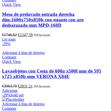
Compare
Quick View
Mesa de prelavado entrada derecha
dim.1600x750x850h con estante con aro
desbarazado mm MPD-160D
O
O
€
1746,62
€
1247,59
IVA Incluído
preço
preço
Ler mais
original
atual
-29%
era:
é:
€1746,62.
€1247,59.
Adicionar à lista de desejos
Compare
Quick View
Lavaobjetos con Cesta de 600a x500f mm de 595
x725 x850h mm VERONA X84E
O
O
€
3963,70
€
2831,21
IVA Incluído
preço
preço
Adicionar
original
atual
-29%
Sold out
era:
é:
€3963,70.
€2831,21.
Adicionar à lista de desejos
Compare