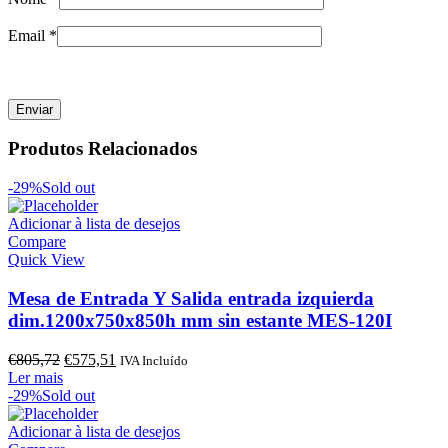
Email
*
Produtos Relacionados
-29%
Sold out
Adicionar à lista de desejos
Compare
Quick View
Mesa de Entrada Y Salida entrada izquierda
dim.1200x750x850h mm sin estante MES-120I
O
O
€
805,72
€
575,51
IVA Incluído
preço
preço
Ler mais
original
atual
-29%
Sold out
era:
é:
€805,72.
€575,51.
Adicionar à lista de desejos