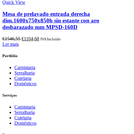
Quick View
Mesa de prelavado entrada derecha
dim.1600x750x850h sin estante con aro
desbarazado mm MPSD-160D
O
O
€
1546,55
€
1104,68
IVA Incluído
preço
preço
Ler mais
original
atual
era:
é:
Portfólio
€1546,55.
€1104,68.
Carpintaria
Serralharia
Cutelaria
Domésticos
Serviços
Carpintaria
Serralharia
Cutelaria
Domésticos