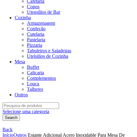
Cafetaria
Copos
Utensílios de Bar
Cozinha
Armazenagem
Confeção
Cutelaria
Pastelaria
Pizzaria
Tabuleiros e Saladeiras
Utelsilios de Cozinha
Mesa
Buffet
Caliçaria
Complementos
Louça
Talheres
Outros
Search
for:
Selecione uma categoria
Search
Back
Início
Outros
Estante Adicional Acero Inoxidable Para Mesa De