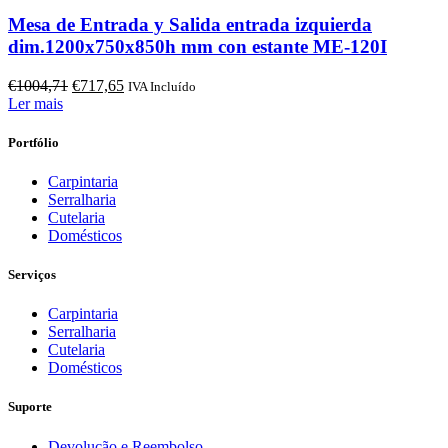
Mesa de Entrada y Salida entrada izquierda
dim.1200x750x850h mm con estante ME-120I
O
O
€
1004,71
€
717,65
IVA Incluído
preço
preço
Ler mais
original
atual
era:
é:
Portfólio
€1004,71.
€717,65.
Carpintaria
Serralharia
Cutelaria
Domésticos
Serviços
Carpintaria
Serralharia
Cutelaria
Domésticos
Suporte
Devolução e Reembolso