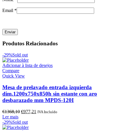
Email
*
Produtos Relacionados
-29%
Sold out
Adicionar à lista de desejos
Compare
Quick View
Mesa de prelavado entrada izquierda
dim.1200x750x850h sin estante con aro
desbarazado mm MPDS-120I
O
O
€
1368,10
€
977,21
IVA Incluído
preço
preço
Ler mais
original
atual
-29%
Sold out
era:
é: