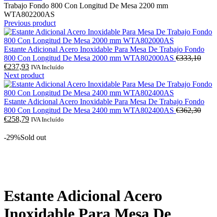
Trabajo Fondo 800 Con Longitud De Mesa 2200 mm
WTA802200AS
Previous product
Estante Adicional Acero Inoxidable Para Mesa De Trabajo Fondo
O
800 Con Longitud De Mesa 2000 mm WTA802000AS
€
333,10
O
preç
€
237,93
IVA Incluído
preço
origi
Next product
atual
era:
é:
€333
€237,93.
Estante Adicional Acero Inoxidable Para Mesa De Trabajo Fondo
O
800 Con Longitud De Mesa 2400 mm WTA802400AS
€
362,30
O
preç
€
258,79
IVA Incluído
preço
origi
atual
era:
-29%
Sold out
é:
€362
€258,79.
Click to enlarge
Estante Adicional Acero
Inoxidable Para Mesa De