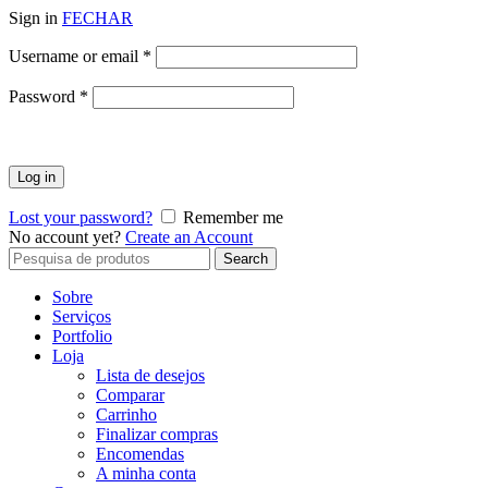
Sign in
FECHAR
Obrigatório
Username or email
*
Obrigatório
Password
*
Log in
Lost your password?
Remember me
No account yet?
Create an Account
Search
Search
for:
Sobre
Serviços
Portfolio
Loja
Lista de desejos
Comparar
Carrinho
Finalizar compras
Encomendas
A minha conta