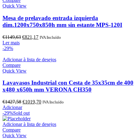
Compare
Quick View
Mesa de prelavado entrada izquierda
dim.1200x750x850h mm sin estante MPS-120I
O
O
€
1149,63
€
821,17
IVA Incluído
preço
preço
Ler mais
original
atual
-29%
era:
é:
€1149,63.
€821,17.
Adicionar à lista de desejos
Compare
Quick View
Lavavasos Industrial con Cesta de 35x35cm de 400
x480 x650h mm VERONA CH350
O
O
€
1427,58
€
1019,70
IVA Incluído
preço
preço
Adicionar
original
atual
-29%
Sold out
era:
é:
€1427,58.
€1019,70.
Adicionar à lista de desejos
Compare
Quick View