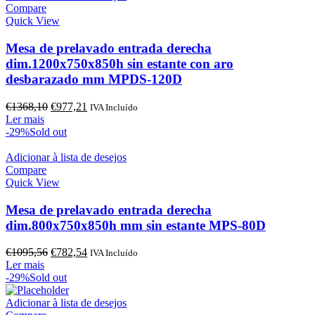
Compare
Quick View
Mesa de prelavado entrada derecha
dim.1200x750x850h sin estante con aro
desbarazado mm MPDS-120D
O
O
€
1368,10
€
977,21
IVA Incluído
preço
preço
Ler mais
original
atual
-29%
Sold out
era:
é:
€1368,10.
€977,21.
Adicionar à lista de desejos
Compare
Quick View
Mesa de prelavado entrada derecha
dim.800x750x850h mm sin estante MPS-80D
O
O
€
1095,56
€
782,54
IVA Incluído
preço
preço
Ler mais
original
atual
-29%
Sold out
era:
é:
€1095,56.
€782,54.
Adicionar à lista de desejos