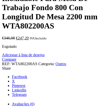
Trabajo Fondo 800 Con
Longitud De Mesa 2200 mm
WTA802200AS
O
O
€
346,08
€
247,20
IVA Incluído
preço
preço
Esgotado
original
atual
era:
é:
Adicionar à lista de desejos
€346,08.
€247,20.
Compare
REF:
WTA802200AS
Categoria:
Outros
Share
Facebook
X
Pinterest
LinkedIn
Telegram
Avaliações (0)