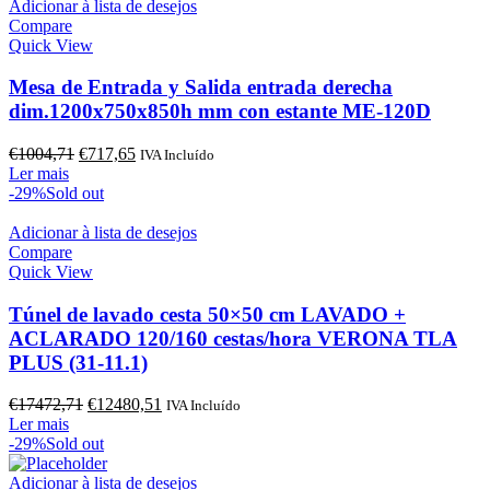
€1368,10.
€977,21.
Adicionar à lista de desejos
Compare
Quick View
Mesa de Entrada y Salida entrada derecha
dim.1200x750x850h mm con estante ME-120D
O
O
€
1004,71
€
717,65
IVA Incluído
preço
preço
Ler mais
original
atual
-29%
Sold out
era:
é:
€1004,71.
€717,65.
Adicionar à lista de desejos
Compare
Quick View
Túnel de lavado cesta 50×50 cm LAVADO +
ACLARADO 120/160 cestas/hora VERONA TLA
PLUS (31-11.1)
O
O
€
17472,71
€
12480,51
IVA Incluído
preço
preço
Ler mais
original
atual
-29%
Sold out
era:
é:
€17472,71.
€12480,51.
Adicionar à lista de desejos