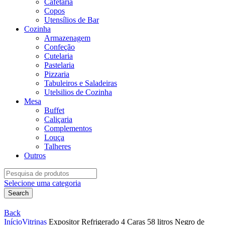
Cafetaria
Copos
Utensílios de Bar
Cozinha
Armazenagem
Confeção
Cutelaria
Pastelaria
Pizzaria
Tabuleiros e Saladeiras
Utelsilios de Cozinha
Mesa
Buffet
Caliçaria
Complementos
Louça
Talheres
Outros
Search
for:
Selecione uma categoria
Search
Back
Início
Vitrinas
Expositor Refrigerado 4 Caras 58 litros Negro de