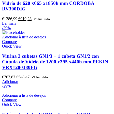
Vidrio de 620 x665 x1850h mm CORDOBA
RV300DIG
O
O
€
1286,99
€
919,28
IVA Incluído
preço
preço
Ler mais
original
atual
-29%
era:
é:
€1286,99.
€919,28.
Adicionar à lista de desejos
Compare
Quick View
Vitrina 3 cubetas GN1/3 + 1 cubeta GN1/2 con
Cúpula de Vídrio de 1200 x395 x440h mm PEKIN
VRX1200380FG
O
O
€
767,87
€
548,47
IVA Incluído
preço
preço
Adicionar
original
atual
-29%
era:
é:
€767,87.
€548,47.
Adicionar à lista de desejos
Compare
Quick View