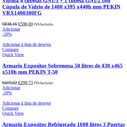
Vitrina 4 cubetas GN1/3 + 1 cubeta GN1/2 con
Cúpula de Vídrio de 1400 x395 x440h mm PEKIN
VRX1400380FG
O
O
€
838,16
€
598,69
IVA Incluído
preço
preço
Adicionar
original
atual
-29%
era:
é:
€838,16.
€598,69.
Adicionar à lista de desejos
Compare
Quick View
Armario Expositor Sobremesa 50 litros de 430 x465
x510h mm PEKIN T-50
O
O
€
419,62
€
299,73
IVA Incluído
preço
preço
Adicionar
original
atual
-29%
era:
é:
€419,62.
€299,73.
Adicionar à lista de desejos
Compare
Quick View
Armario Expositor Refrigerado 1600 litros 3 Puertas