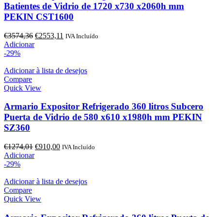
Batientes de Vidrio de 1720 x730 x2060h mm
PEKIN CST1600
O
O
€
3574,36
€
2553,11
IVA Incluído
preço
preço
Adicionar
original
atual
-29%
era:
é:
€3574,36.
€2553,11.
Adicionar à lista de desejos
Compare
Quick View
Armario Expositor Refrigerado 360 litros Subcero
Puerta de Vidrio de 580 x610 x1980h mm PEKIN
SZ360
O
O
€
1274,01
€
910,00
IVA Incluído
preço
preço
Adicionar
original
atual
-29%
era:
é:
€1274,01.
€910,00.
Adicionar à lista de desejos
Compare
Quick View