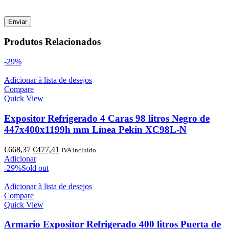
Produtos Relacionados
-29%
Adicionar à lista de desejos
Compare
Quick View
Expositor Refrigerado 4 Caras 98 litros Negro de
447x400x1199h mm Línea Pekín XC98L-N
O
O
€
668,37
€
477,41
IVA Incluído
preço
preço
Adicionar
original
atual
-29%
Sold out
era:
é:
€668,37.
€477,41.
Adicionar à lista de desejos
Compare
Quick View
Armario Expositor Refrigerado 400 litros Puerta de