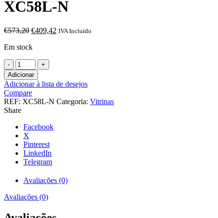
XC58L-N
O
O
€
573,20
€
409,42
IVA Incluído
preço
preço
Em stock
original
atual
era:
é:
Quantidade
€573,20.
€409,42.
de
Adicionar
Expositor
Adicionar à lista de desejos
Refrigerado
Compare
4
REF:
XC58L-N
Categoria:
Vitrinas
Caras
Share
58
litros
Facebook
Negro
X
de
Pinterest
447x400x819h
LinkedIn
mm
Telegram
Línea
Pekín
Avaliações (0)
XC58L-
N
Avaliações (0)
Avaliações