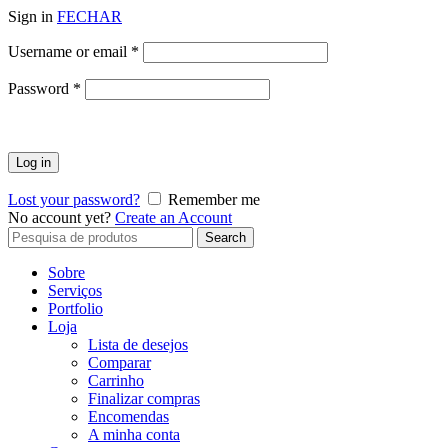
Sign in
FECHAR
Obrigatório
Username or email
*
Obrigatório
Password
*
Log in
Lost your password?
Remember me
No account yet?
Create an Account
Search
Search
for:
Sobre
Serviços
Portfolio
Loja
Lista de desejos
Comparar
Carrinho
Finalizar compras
Encomendas
A minha conta