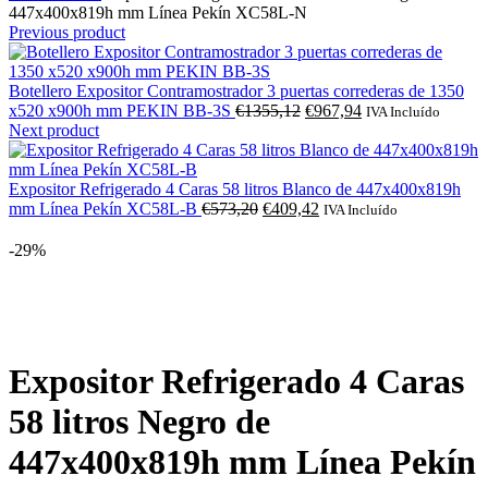
447x400x819h mm Línea Pekín XC58L-N
Previous product
Botellero Expositor Contramostrador 3 puertas correderas de 1350
O
O
x520 x900h mm PEKIN BB-3S
€
1355,12
€
967,94
IVA Incluído
preço
preço
Next product
original
atual
era:
é:
€1355,12.
€967,94.
Expositor Refrigerado 4 Caras 58 litros Blanco de 447x400x819h
O
O
mm Línea Pekín XC58L-B
€
573,20
€
409,42
IVA Incluído
preço
preço
original
atual
-29%
era:
é:
€573,20.
€409,42.
Click to enlarge
Expositor Refrigerado 4 Caras
58 litros Negro de
447x400x819h mm Línea Pekín