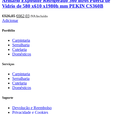
Armario Expositor Refrigerado 360 litros Puerta de
Vidrio de 580 x610 x1980h mm PEKIN CS360B
O
O
€
926,85
€
662,03
IVA Incluído
preço
preço
Adicionar
original
atual
era:
é:
Portfólio
€926,85.
€662,03.
Carpintaria
Serralharia
Cutelaria
Domésticos
Serviços
Carpintaria
Serralharia
Cutelaria
Domésticos
Suporte
Devolução e Reembolso
Privacidade e Cookies