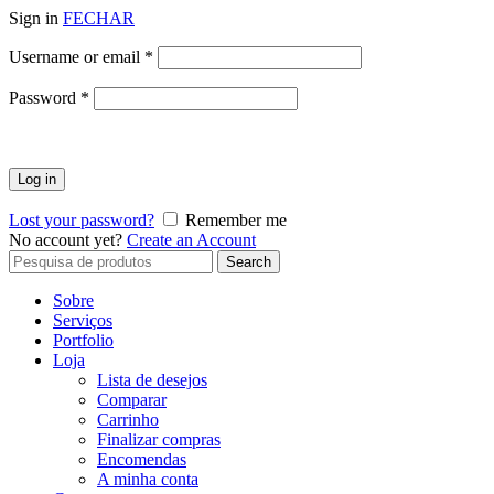
Sign in
FECHAR
Obrigatório
Username or email
*
Obrigatório
Password
*
Log in
Lost your password?
Remember me
No account yet?
Create an Account
Search
Search
for:
Sobre
Serviços
Portfolio
Loja
Lista de desejos
Comparar
Carrinho
Finalizar compras
Encomendas
A minha conta