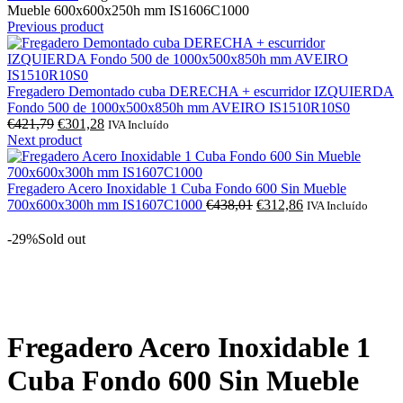
Mueble 600x600x250h mm IS1606C1000
Previous product
Fregadero Demontado cuba DERECHA + escurridor IZQUIERDA
Fondo 500 de 1000x500x850h mm AVEIRO IS1510R10S0
O
O
€
421,79
€
301,28
IVA Incluído
preço
preço
Next product
original
atual
era:
é:
€421,79.
€301,28.
Fregadero Acero Inoxidable 1 Cuba Fondo 600 Sin Mueble
O
O
700x600x300h mm IS1607C1000
€
438,01
€
312,86
IVA Incluído
preço
preço
original
atual
-29%
Sold out
era:
é:
€438,01.
€312,86.
Click to enlarge
Fregadero Acero Inoxidable 1
Cuba Fondo 600 Sin Mueble