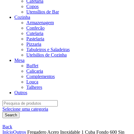
Cafetaria
Copos
Utensílios de Bar
Cozinha
Armazenagem
Confeção
Cutelaria
Pastelaria
Pizzaria
Tabuleiros e Saladeiras
Utelsilios de Cozinha
Mesa
Buffet
Caliçaria
Complementos
Louça
Talheres
Outros
Search
for:
Selecione uma categoria
Search
Back
Início
Outros
Fregadero Acero Inoxidable 1 Cuba Fondo 600 Sin