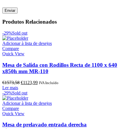
Produtos Relacionados
-29%
Sold out
Adicionar à lista de desejos
Compare
Quick View
Mesa de Salida con Rodillos Recta de 1100 x 640
x850h mm MR-110
O
O
€
1573,58
€
1123,99
IVA Incluído
preço
preço
Ler mais
original
atual
-29%
Sold out
era:
é:
€1573,58.
€1123,99.
Adicionar à lista de desejos
Compare
Quick View
Mesa de prelavado entrada derecha