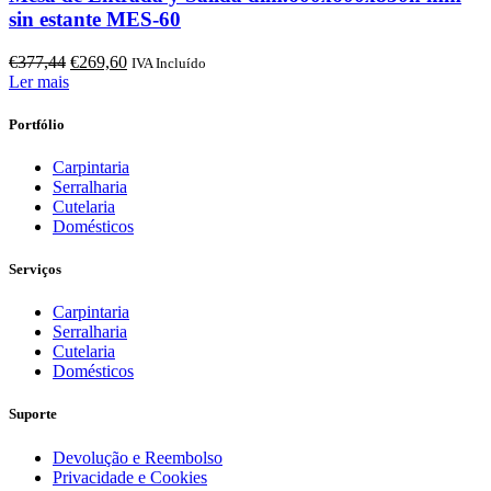
sin estante MES-60
O
O
€
377,44
€
269,60
IVA Incluído
preço
preço
Ler mais
original
atual
era:
é:
Portfólio
€377,44.
€269,60.
Carpintaria
Serralharia
Cutelaria
Domésticos
Serviços
Carpintaria
Serralharia
Cutelaria
Domésticos
Suporte
Devolução e Reembolso
Privacidade e Cookies