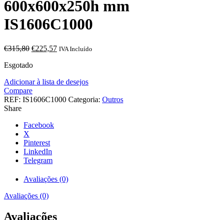
600x600x250h mm
IS1606C1000
O
O
€
315,80
€
225,57
IVA Incluído
preço
preço
Esgotado
original
atual
era:
é:
Adicionar à lista de desejos
€315,80.
€225,57.
Compare
REF:
IS1606C1000
Categoria:
Outros
Share
Facebook
X
Pinterest
LinkedIn
Telegram
Avaliações (0)
Avaliações (0)
Avaliações