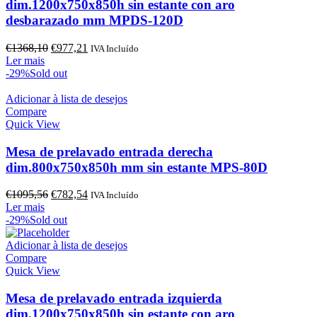
dim.1200x750x850h sin estante con aro
desbarazado mm MPDS-120D
O
O
€
1368,10
€
977,21
IVA Incluído
preço
preço
Ler mais
original
atual
-29%
Sold out
era:
é:
€1368,10.
€977,21.
Adicionar à lista de desejos
Compare
Quick View
Mesa de prelavado entrada derecha
dim.800x750x850h mm sin estante MPS-80D
O
O
€
1095,56
€
782,54
IVA Incluído
preço
preço
Ler mais
original
atual
-29%
Sold out
era:
é:
€1095,56.
€782,54.
Adicionar à lista de desejos
Compare
Quick View
Mesa de prelavado entrada izquierda
dim.1200x750x850h sin estante con aro