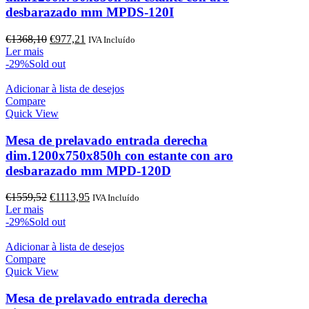
desbarazado mm MPDS-120I
O
O
€
1368,10
€
977,21
IVA Incluído
preço
preço
Ler mais
original
atual
-29%
Sold out
era:
é:
€1368,10.
€977,21.
Adicionar à lista de desejos
Compare
Quick View
Mesa de prelavado entrada derecha
dim.1200x750x850h con estante con aro
desbarazado mm MPD-120D
O
O
€
1559,52
€
1113,95
IVA Incluído
preço
preço
Ler mais
original
atual
-29%
Sold out
era:
é:
€1559,52.
€1113,95.
Adicionar à lista de desejos
Compare
Quick View
Mesa de prelavado entrada derecha