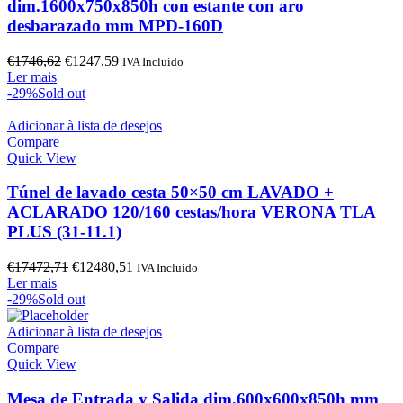
dim.1600x750x850h con estante con aro
desbarazado mm MPD-160D
O
O
€
1746,62
€
1247,59
IVA Incluído
preço
preço
Ler mais
original
atual
-29%
Sold out
era:
é:
€1746,62.
€1247,59.
Adicionar à lista de desejos
Compare
Quick View
Túnel de lavado cesta 50×50 cm LAVADO +
ACLARADO 120/160 cestas/hora VERONA TLA
PLUS (31-11.1)
O
O
€
17472,71
€
12480,51
IVA Incluído
preço
preço
Ler mais
original
atual
-29%
Sold out
era:
é:
€17472,71.
€12480,51.
Adicionar à lista de desejos
Compare
Quick View
Mesa de Entrada y Salida dim.600x600x850h mm