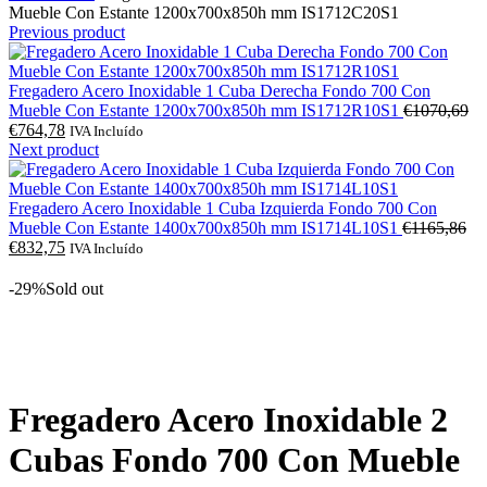
Mueble Con Estante 1200x700x850h mm IS1712C20S1
Previous product
Fregadero Acero Inoxidable 1 Cuba Derecha Fondo 700 Con
O
Mueble Con Estante 1200x700x850h mm IS1712R10S1
€
1070,69
O
pr
€
764,78
IVA Incluído
preço
ori
Next product
atual
era
é:
€1
€764,78.
Fregadero Acero Inoxidable 1 Cuba Izquierda Fondo 700 Con
O
Mueble Con Estante 1400x700x850h mm IS1714L10S1
€
1165,86
O
pr
€
832,75
IVA Incluído
preço
ori
atual
era
-29%
Sold out
é:
€1
€832,75.
Click to enlarge
Fregadero Acero Inoxidable 2
Cubas Fondo 700 Con Mueble