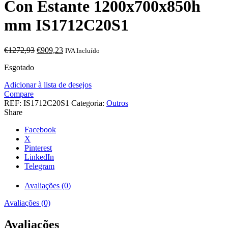
Con Estante 1200x700x850h
mm IS1712C20S1
O
O
€
1272,93
€
909,23
IVA Incluído
preço
preço
Esgotado
original
atual
era:
é:
Adicionar à lista de desejos
€1272,93.
€909,23.
Compare
REF:
IS1712C20S1
Categoria:
Outros
Share
Facebook
X
Pinterest
LinkedIn
Telegram
Avaliações (0)
Avaliações (0)
Avaliações