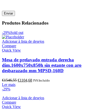
Produtos Relacionados
-29%
Sold out
Adicionar à lista de desejos
Compare
Quick View
Mesa de prelavado entrada derecha
dim.1600x750x850h sin estante con aro
desbarazado mm MPSD-160D
O
O
€
1546,55
€
1104,68
IVA Incluído
preço
preço
Ler mais
original
atual
-29%
era:
é:
€1546,55.
€1104,68.
Adicionar à lista de desejos
Compare
Quick View