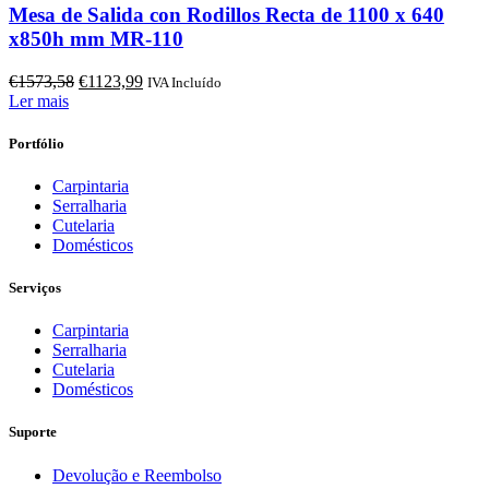
Mesa de Salida con Rodillos Recta de 1100 x 640
x850h mm MR-110
O
O
€
1573,58
€
1123,99
IVA Incluído
preço
preço
Ler mais
original
atual
era:
é:
Portfólio
€1573,58.
€1123,99.
Carpintaria
Serralharia
Cutelaria
Domésticos
Serviços
Carpintaria
Serralharia
Cutelaria
Domésticos
Suporte
Devolução e Reembolso