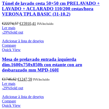
Túnel de lavado cesta 50×50 cm PRELAVADO +
LAVADO + ACLARADO 110/200 cestas/hora
VERONA TPLA BASIC (31-10.2)
O
O
€
22274,57
€
15910,41
IVA Incluído
preço
preço
Ler mais
original
atual
-29%
Sold out
era:
é:
€22274,57.
€15910,41.
Adicionar à lista de desejos
Compare
Quick View
Mesa de prelavado entrada izquierda
dim.1600x750x850h con estante con aro
desbarazado mm MPD-160I
O
O
€
1746,62
€
1247,59
IVA Incluído
preço
preço
Ler mais
original
atual
-29%
Sold out
era:
é:
€1746,62.
€1247,59.
Adicionar à lista de desejos
Compare
Quick View