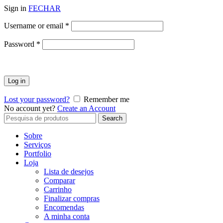
Sign in
FECHAR
Obrigatório
Username or email
*
Obrigatório
Password
*
Log in
Lost your password?
Remember me
No account yet?
Create an Account
Search
Search
for:
Sobre
Serviços
Portfolio
Loja
Lista de desejos
Comparar
Carrinho
Finalizar compras
Encomendas
A minha conta