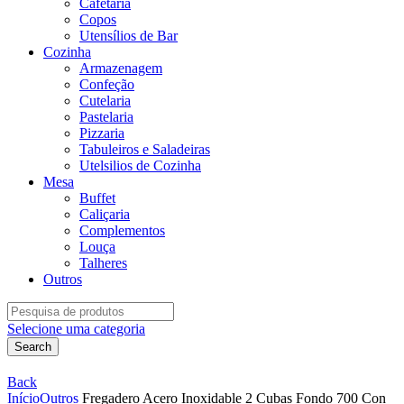
Cafetaria
Copos
Utensílios de Bar
Cozinha
Armazenagem
Confeção
Cutelaria
Pastelaria
Pizzaria
Tabuleiros e Saladeiras
Utelsilios de Cozinha
Mesa
Buffet
Caliçaria
Complementos
Louça
Talheres
Outros
Search
for:
Selecione uma categoria
Search
Back
Início
Outros
Fregadero Acero Inoxidable 2 Cubas Fondo 700 Con