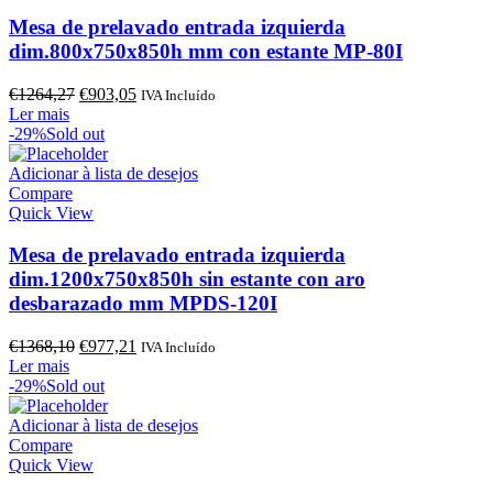
Mesa de prelavado entrada izquierda
dim.800x750x850h mm con estante MP-80I
O
O
€
1264,27
€
903,05
IVA Incluído
preço
preço
Ler mais
original
atual
-29%
Sold out
era:
é:
€1264,27.
€903,05.
Adicionar à lista de desejos
Compare
Quick View
Mesa de prelavado entrada izquierda
dim.1200x750x850h sin estante con aro
desbarazado mm MPDS-120I
O
O
€
1368,10
€
977,21
IVA Incluído
preço
preço
Ler mais
original
atual
-29%
Sold out
era:
é:
€1368,10.
€977,21.
Adicionar à lista de desejos
Compare
Quick View