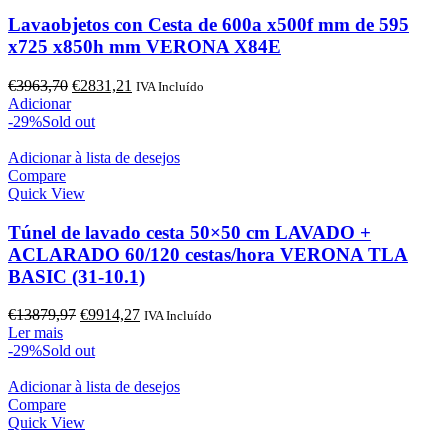
Lavaobjetos con Cesta de 600a x500f mm de 595
x725 x850h mm VERONA X84E
O
O
€
3963,70
€
2831,21
IVA Incluído
preço
preço
Adicionar
original
atual
-29%
Sold out
era:
é:
€3963,70.
€2831,21.
Adicionar à lista de desejos
Compare
Quick View
Túnel de lavado cesta 50×50 cm LAVADO +
ACLARADO 60/120 cestas/hora VERONA TLA
BASIC (31-10.1)
O
O
€
13879,97
€
9914,27
IVA Incluído
preço
preço
Ler mais
original
atual
-29%
Sold out
era:
é:
€13879,97.
€9914,27.
Adicionar à lista de desejos
Compare
Quick View