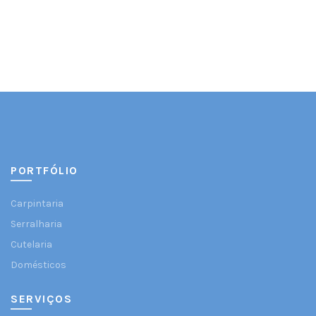
€1546,55.
€1104,68.
PORTFÓLIO
Carpintaria
Serralharia
Cutelaria
Domésticos
SERVIÇOS