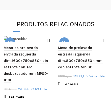
PRODUTOS RELACIONADOS
-29%
-29%
Mesa de prelavado
Mesa de prelavado
entrada izquierda
entrada izquierda
SOLD
SOLD
OUT
OUT
dim.800x750x850h mm
dim.1600x750x850h sin
con estante MP-80I
estante con aro
desbarazado mm MPSD-
O
O
€
903,05
€
1264,27
IVA Incluído
160I
preço
preço
Ler mais
original
atual
O
O
€
1104,68
€
1546,55
IVA Incluído
era:
é:
preço
preço
Ler mais
€1264,27.
€903,05.
original
atual
era:
é: