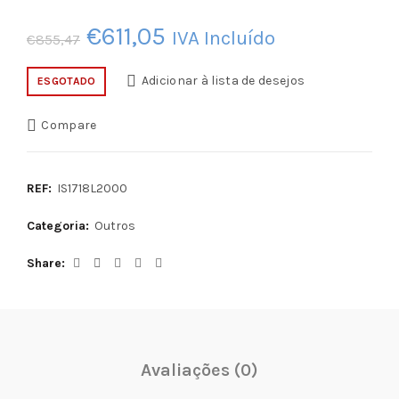
O
O
€
611,05
IVA Incluído
€
855,47
preço
preço
Adicionar à lista de desejos
ESGOTADO
original
atual
Compare
era:
é:
€855,47.
€611,05.
REF:
IS1718L2000
Categoria:
Outros
Share
Avaliações (0)