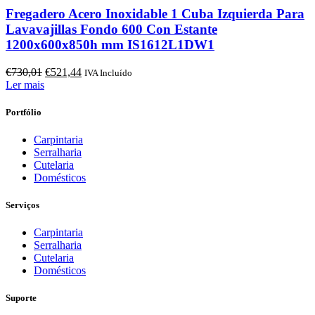
Fregadero Acero Inoxidable 1 Cuba Izquierda Para
Lavavajillas Fondo 600 Con Estante
1200x600x850h mm IS1612L1DW1
O
O
€
730,01
€
521,44
IVA Incluído
preço
preço
Ler mais
original
atual
era:
é:
Portfólio
€730,01.
€521,44.
Carpintaria
Serralharia
Cutelaria
Domésticos
Serviços
Carpintaria
Serralharia
Cutelaria
Domésticos
Suporte