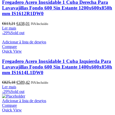
Fregadero Acero Inoxidable 1 Cuba Derecha Para
Lavavajillas Fondo 600 Sin Estante 1200x600x850h
mm IS1612R1DW0
O
O
€
613,21
€
438,01
IVA Incluído
preço
preço
Ler mais
original
atual
-29%
Sold out
era:
é:
€613,21.
€438,01.
Adicionar à lista de desejos
Compare
Quick View
Fregadero Acero Inoxidable 1 Cuba Izquierda Para
Lavavajillas Fondo 600 Sin Estante 1400x600x850h
mm IS1614L1DW0
O
O
€
825,18
€
589,42
IVA Incluído
preço
preço
Ler mais
original
atual
-29%
Sold out
era:
é:
€825,18.
€589,42.
Adicionar à lista de desejos
Compare
Quick View