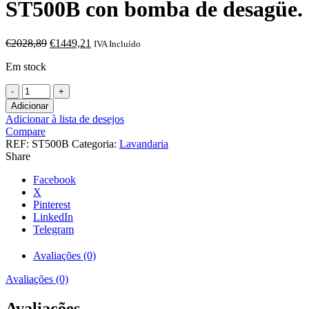
ST500B con bomba de desagüe.
O
O
€
2028,89
€
1449,21
IVA Incluído
preço
preço
Em stock
original
atual
era:
é:
Quantidade
€2028,89.
€1449,21.
de
Adicionar
Lavavajillas
Adicionar à lista de desejos
industrial
Compare
cesta
REF:
ST500B
Categoria:
Lavandaria
50x50
Share
cm
Monofásico
Facebook
-
X
Trifásico
Pinterest
Línea
LinkedIn
Varsovia
Telegram
ST500B
con
Avaliações (0)
bomba
de
Avaliações (0)
desagüe.
Avaliações