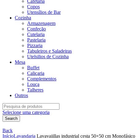
Cafetaria
Copos
Utensílios de Bar
Cozinha
Armazenagem
Confeção
Cutelaria
Pastelaria
Pizzaria
Tabuleiros e Saladeiras
Utelsilios de Cozinha
Mesa
Buffet
Caliçaria
Complementos
Louça
Talheres
Outros
Search
for:
Selecione uma categoria
Search
Back
Início
Lavandaria
Lavavajillas industrial cesta 50×50 cm Monofásico