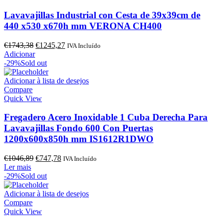
Lavavajillas Industrial con Cesta de 39x39cm de
440 x530 x670h mm VERONA CH400
O
O
€
1743,38
€
1245,27
IVA Incluído
preço
preço
Adicionar
original
atual
-29%
Sold out
era:
é:
€1743,38.
€1245,27.
Adicionar à lista de desejos
Compare
Quick View
Fregadero Acero Inoxidable 1 Cuba Derecha Para
Lavavajillas Fondo 600 Con Puertas
1200x600x850h mm IS1612R1DWO
O
O
€
1046,89
€
747,78
IVA Incluído
preço
preço
Ler mais
original
atual
-29%
Sold out
era:
é:
€1046,89.
€747,78.
Adicionar à lista de desejos
Compare
Quick View