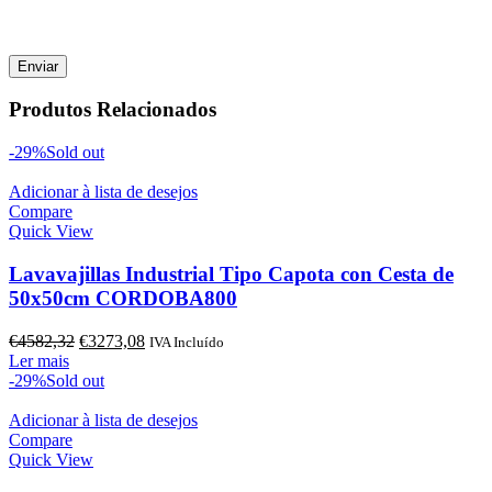
Produtos Relacionados
-29%
Sold out
Adicionar à lista de desejos
Compare
Quick View
Lavavajillas Industrial Tipo Capota con Cesta de
50x50cm CORDOBA800
O
O
€
4582,32
€
3273,08
IVA Incluído
preço
preço
Ler mais
original
atual
-29%
Sold out
era:
é:
€4582,32.
€3273,08.
Adicionar à lista de desejos
Compare
Quick View