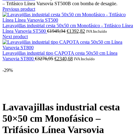
– Trifásico Línea Varsovia ST500B con bomba de desagüe.
Previous product
Lavavajillas industrial cesta 50x50 cm Monofásico - Trifásico Línea
O
O
Línea Varsovia ST500
€
1949,94
€
1392,82
IVA Incluído
preço
preço
Next product
original
atual
era:
é:
€1949,94.
€1392,82.
Lavavajillas industrial tipo CAPOTA cesta 50x50 cm Línea
O
O
Varsovia ST800
€
3276,95
€
2340,68
IVA Incluído
preço
preço
original
atual
-29%
era:
é:
€3276,95.
€2340,68.
Click to enlarge
Lavavajillas industrial cesta
50×50 cm Monofásico –
Trifásico Línea Varsovia