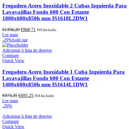
Fregadero Acero Inoxidable 2 Cubas Izquierda Para
Lavavajillas Fondo 600 Con Estante
1800x600x850h mm IS1618L2DW1
O
O
€
1356,20
€
968,71
IVA Incluído
preço
preço
Ler mais
original
atual
-29%
Sold out
era:
é:
€1356,20.
€968,71.
Adicionar à lista de desejos
Compare
Quick View
Fregadero Acero Inoxidable 1 Cuba Izquierda Para
Lavavajillas Fondo 600 Con Estante
1400x600x850h mm IS1614L1DW1
O
O
€
973,35
€
695,25
IVA Incluído
preço
preço
Ler mais
original
atual
-29%
era:
é:
€973,35.
€695,25.
Adicionar à lista de desejos
Compare
Quick View