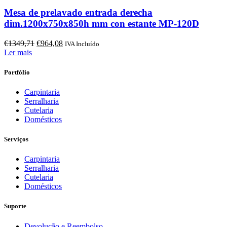
Mesa de prelavado entrada derecha
dim.1200x750x850h mm con estante MP-120D
O
O
€
1349,71
€
964,08
IVA Incluído
preço
preço
Ler mais
original
atual
era:
é:
Portfólio
€1349,71.
€964,08.
Carpintaria
Serralharia
Cutelaria
Domésticos
Serviços
Carpintaria
Serralharia
Cutelaria
Domésticos
Suporte
Devolução e Reembolso