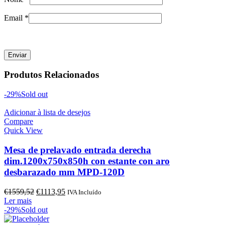
Email
*
Produtos Relacionados
-29%
Sold out
Adicionar à lista de desejos
Compare
Quick View
Mesa de prelavado entrada derecha
dim.1200x750x850h con estante con aro
desbarazado mm MPD-120D
O
O
€
1559,52
€
1113,95
IVA Incluído
preço
preço
Ler mais
original
atual
-29%
Sold out
era:
é: