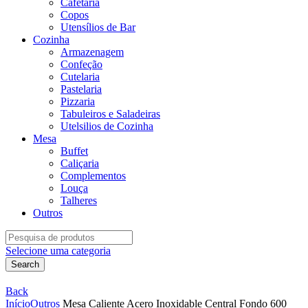
Cafetaria
Copos
Utensílios de Bar
Cozinha
Armazenagem
Confeção
Cutelaria
Pastelaria
Pizzaria
Tabuleiros e Saladeiras
Utelsilios de Cozinha
Mesa
Buffet
Caliçaria
Complementos
Louça
Talheres
Outros
Search
for:
Selecione uma categoria
Search
Back
Início
Outros
Mesa Caliente Acero Inoxidable Central Fondo 600