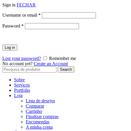
Sign in
FECHAR
Obrigatório
Username or email
*
Obrigatório
Password
*
Log in
Lost your password?
Remember me
No account yet?
Create an Account
Search
Search
for:
Sobre
Serviços
Portfolio
Loja
Lista de desejos
Comparar
Carrinho
Finalizar compras
Encomendas
A minha conta