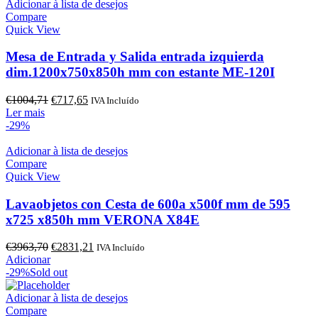
€1559,52.
€1113,95.
Adicionar à lista de desejos
Compare
Quick View
Mesa de Entrada y Salida entrada izquierda
dim.1200x750x850h mm con estante ME-120I
O
O
€
1004,71
€
717,65
IVA Incluído
preço
preço
Ler mais
original
atual
-29%
era:
é:
€1004,71.
€717,65.
Adicionar à lista de desejos
Compare
Quick View
Lavaobjetos con Cesta de 600a x500f mm de 595
x725 x850h mm VERONA X84E
O
O
€
3963,70
€
2831,21
IVA Incluído
preço
preço
Adicionar
original
atual
-29%
Sold out
era:
é:
€3963,70.
€2831,21.
Adicionar à lista de desejos
Compare