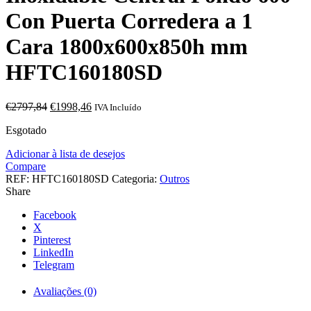
Con Puerta Corredera a 1
Cara 1800x600x850h mm
HFTC160180SD
O
O
€
2797,84
€
1998,46
IVA Incluído
preço
preço
Esgotado
original
atual
era:
é:
Adicionar à lista de desejos
€2797,84.
€1998,46.
Compare
REF:
HFTC160180SD
Categoria:
Outros
Share
Facebook
X
Pinterest
LinkedIn
Telegram
Avaliações (0)