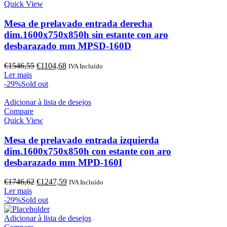
Quick View
Mesa de prelavado entrada derecha
dim.1600x750x850h sin estante con aro
desbarazado mm MPSD-160D
O
O
€
1546,55
€
1104,68
IVA Incluído
preço
preço
Ler mais
original
atual
-29%
Sold out
era:
é:
€1546,55.
€1104,68.
Adicionar à lista de desejos
Compare
Quick View
Mesa de prelavado entrada izquierda
dim.1600x750x850h con estante con aro
desbarazado mm MPD-160I
O
O
€
1746,62
€
1247,59
IVA Incluído
preço
preço
Ler mais
original
atual
-29%
Sold out
era:
é:
€1746,62.
€1247,59.
Adicionar à lista de desejos