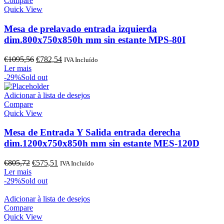
Compare
Quick View
Mesa de prelavado entrada izquierda
dim.800x750x850h mm sin estante MPS-80I
O
O
€
1095,56
€
782,54
IVA Incluído
preço
preço
Ler mais
original
atual
-29%
Sold out
era:
é:
€1095,56.
€782,54.
Adicionar à lista de desejos
Compare
Quick View
Mesa de Entrada Y Salida entrada derecha
dim.1200x750x850h mm sin estante MES-120D
O
O
€
805,72
€
575,51
IVA Incluído
preço
preço
Ler mais
original
atual
-29%
Sold out
era:
é:
€805,72.
€575,51.
Adicionar à lista de desejos
Compare
Quick View