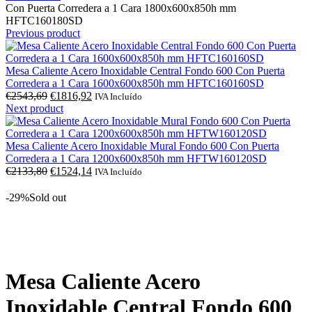
Con Puerta Corredera a 1 Cara 1800x600x850h mm
HFTC160180SD
Previous product
Mesa Caliente Acero Inoxidable Central Fondo 600 Con Puerta
Corredera a 1 Cara 1600x600x850h mm HFTC160160SD
O
O
€
2543,69
€
1816,92
IVA Incluído
preço
preço
Next product
original
atual
era:
é:
€2543,69.
€1816,92.
Mesa Caliente Acero Inoxidable Mural Fondo 600 Con Puerta
Corredera a 1 Cara 1200x600x850h mm HFTW160120SD
O
O
€
2133,80
€
1524,14
IVA Incluído
preço
preço
original
atual
-29%
Sold out
era:
é:
€2133,80.
€1524,14.
Click to enlarge
Mesa Caliente Acero
Inoxidable Central Fondo 600