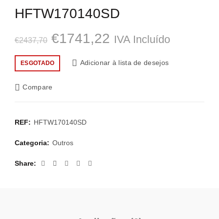
HFTW170140SD
O
O
€
1741,22
IVA Incluído
€
2437,70
preço
preço
Adicionar à lista de desejos
ESGOTADO
original
atual
Compare
era:
é:
€2437,70.
€1741,22.
REF:
HFTW170140SD
Categoria:
Outros
Share