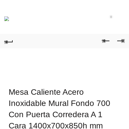
Tel.: (+351) 914 164 486
|
Fixo.: (+351) 219 612 235
|
E-Mail:
geral@aquivaloriza.com
0
0
Mesa Caliente Acero
Inoxidable Mural Fondo 700
Con Puerta Corredera A 1
Cara 1400x700x850h mm