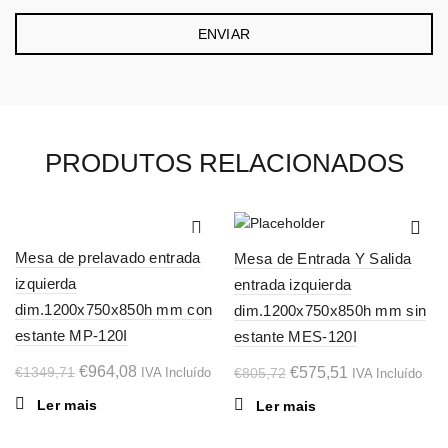
PRODUTOS RELACIONADOS
-29%
-29%
Mesa de prelavado entrada
Mesa de Entrada Y Salida
SOL
SOL
izquierda
entrada izquierda
D OU
D OU
T
T
dim.1200x750x850h mm con
dim.1200x750x850h mm sin
estante MP-120I
estante MES-120I
O
O
€
964,08
O
O
€
1349,71
€
575,51
IVA Incluído
€
805,72
IVA Incluído
preço
preço
preço
preço
Ler mais
Ler mais
original
atual
original
atual
era:
é:
era:
é: