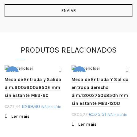
PRODUTOS RELACIONADOS
-29%
-29%
Mesa de Entrada y Salida
Mesa de Entrada Y Salida
dim.600x600x850h mm
entrada derecha
SOLD
SOLD
OUT
OUT
sin estante MES-60
dim.1200x750x850h mm
sin estante MES-120D
O
O
€
269,60
€
377,44
IVA Incluído
preço
preço
O
O
€
575,51
€
805,72
IVA Incluído
Ler mais
original
atual
preço
preço
Ler mais
era:
é:
original
atual
€377,44.
€269,60.
era:
é: