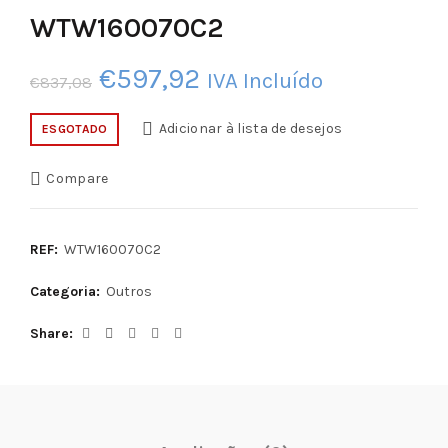
WTW160070C2
O
O
€
597,92
IVA Incluído
€
837,08
preço
preço
Adicionar à lista de desejos
ESGOTADO
original
atual
Compare
era:
é:
€837,08.
€597,92.
REF:
WTW160070C2
Categoria:
Outros
Share