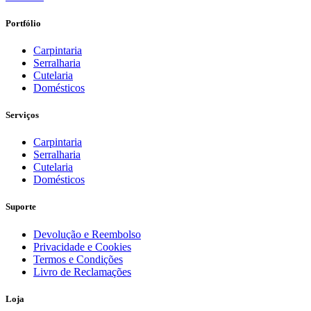
original
atual
era:
é:
Portfólio
€1095,56.
€782,54.
Carpintaria
Serralharia
Cutelaria
Domésticos
Serviços
Carpintaria
Serralharia
Cutelaria
Domésticos
Suporte
Devolução e Reembolso
Privacidade e Cookies
Termos e Condições
Livro de Reclamações
Loja