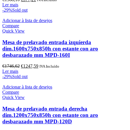
preço
preço
Ler mais
original
atual
-29%
Sold out
era:
é:
€1368,10.
€977,21.
Adicionar à lista de desejos
Compare
Quick View
Mesa de prelavado entrada izquierda
dim.1600x750x850h con estante con aro
desbarazado mm MPD-160I
O
O
€
1746,62
€
1247,59
IVA Incluído
preço
preço
Ler mais
original
atual
-29%
Sold out
era:
é:
€1746,62.
€1247,59.
Adicionar à lista de desejos
Compare
Quick View
Mesa de prelavado entrada derecha
dim.1200x750x850h con estante con aro
desbarazado mm MPD-120D