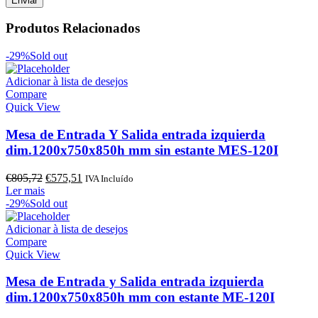
Produtos Relacionados
-29%
Sold out
Adicionar à lista de desejos
Compare
Quick View
Mesa de Entrada Y Salida entrada izquierda
dim.1200x750x850h mm sin estante MES-120I
O
O
€
805,72
€
575,51
IVA Incluído
preço
preço
Ler mais
original
atual
-29%
Sold out
era:
é:
€805,72.
€575,51.
Adicionar à lista de desejos
Compare
Quick View
Mesa de Entrada y Salida entrada izquierda
dim.1200x750x850h mm con estante ME-120I