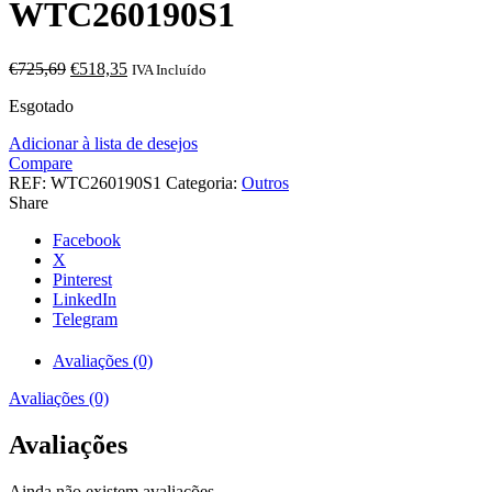
WTC260190S1
O
O
€
725,69
€
518,35
IVA Incluído
preço
preço
Esgotado
original
atual
era:
é:
Adicionar à lista de desejos
€725,69.
€518,35.
Compare
REF:
WTC260190S1
Categoria:
Outros
Share
Facebook
X
Pinterest
LinkedIn
Telegram
Avaliações (0)
Avaliações (0)
Avaliações
Ainda não existem avaliações.