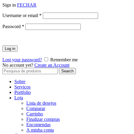
Sign in
FECHAR
Obrigatório
Username or email
*
Obrigatório
Password
*
Log in
Lost your password?
Remember me
No account yet?
Create an Account
Search
Search
for:
Sobre
Serviços
Portfolio
Loja
Lista de desejos
Comparar
Carrinho
Finalizar compras
Encomendas
A minha conta