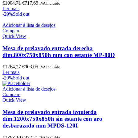
O
O
€
1004,71
€
717,65
IVA Incluído
preço
preço
Ler mais
original
atual
-29%
Sold out
era:
é:
€1004,71.
€717,65.
Adicionar à lista de desejos
Compare
Quick View
Mesa de prelavado entrada derecha
dim.800x750x850h mm con estante MP-80D
O
O
€
1264,27
€
903,05
IVA Incluído
preço
preço
Ler mais
original
atual
-29%
Sold out
era:
é:
€1264,27.
€903,05.
Adicionar à lista de desejos
Compare
Quick View
Mesa de prelavado entrada izquierda
dim.1200x750x850h sin estante con aro
desbarazado mm MPDS-120I
O
O
€
1368,10
€
977,21
IVA Incluído