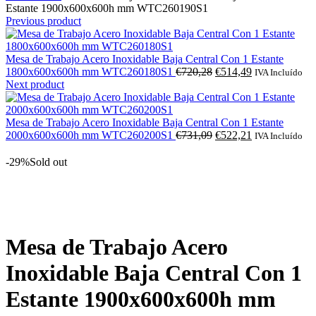
Estante 1900x600x600h mm WTC260190S1
Previous product
Mesa de Trabajo Acero Inoxidable Baja Central Con 1 Estante
O
O
1800x600x600h mm WTC260180S1
€
720,28
€
514,49
IVA Incluído
preço
preço
Next product
original
atual
era:
é:
€720,28.
€514,49.
Mesa de Trabajo Acero Inoxidable Baja Central Con 1 Estante
O
O
2000x600x600h mm WTC260200S1
€
731,09
€
522,21
IVA Incluído
preço
preço
original
atual
-29%
Sold out
era:
é:
€731,09.
€522,21.
Click to enlarge
Mesa de Trabajo Acero
Inoxidable Baja Central Con 1
Estante 1900x600x600h mm