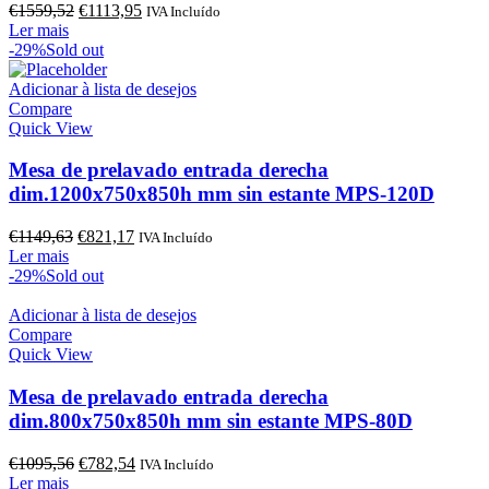
O
O
€
1559,52
€
1113,95
IVA Incluído
preço
preço
Ler mais
original
atual
-29%
Sold out
era:
é:
€1559,52.
€1113,95.
Adicionar à lista de desejos
Compare
Quick View
Mesa de prelavado entrada derecha
dim.1200x750x850h mm sin estante MPS-120D
O
O
€
1149,63
€
821,17
IVA Incluído
preço
preço
Ler mais
original
atual
-29%
Sold out
era:
é:
€1149,63.
€821,17.
Adicionar à lista de desejos
Compare
Quick View
Mesa de prelavado entrada derecha
dim.800x750x850h mm sin estante MPS-80D
O
O
€
1095,56
€
782,54
IVA Incluído
preço
preço
Ler mais