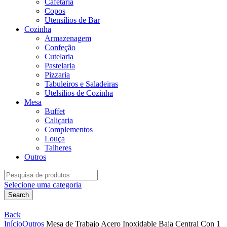
Cafetaria
Copos
Utensílios de Bar
Cozinha
Armazenagem
Confeção
Cutelaria
Pastelaria
Pizzaria
Tabuleiros e Saladeiras
Utelsilios de Cozinha
Mesa
Buffet
Caliçaria
Complementos
Louça
Talheres
Outros
Search
for:
Selecione uma categoria
Search
Back
Início
Outros
Mesa de Trabajo Acero Inoxidable Baja Central Con 1