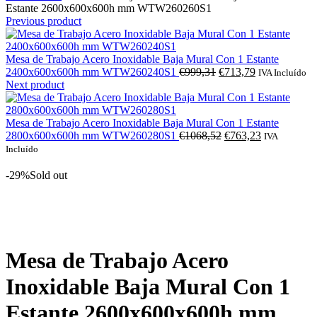
Estante 2600x600x600h mm WTW260260S1
Previous product
Mesa de Trabajo Acero Inoxidable Baja Mural Con 1 Estante
O
O
2400x600x600h mm WTW260240S1
€
999,31
€
713,79
IVA Incluído
preço
preço
Next product
original
atual
era:
é:
€999,31.
€713,79.
Mesa de Trabajo Acero Inoxidable Baja Mural Con 1 Estante
O
O
2800x600x600h mm WTW260280S1
€
1068,52
€
763,23
IVA
preço
preço
Incluído
original
atual
era:
é:
-29%
Sold out
€1068,52.
€763,23.
Click to enlarge
Mesa de Trabajo Acero
Inoxidable Baja Mural Con 1
Estante 2600x600x600h mm