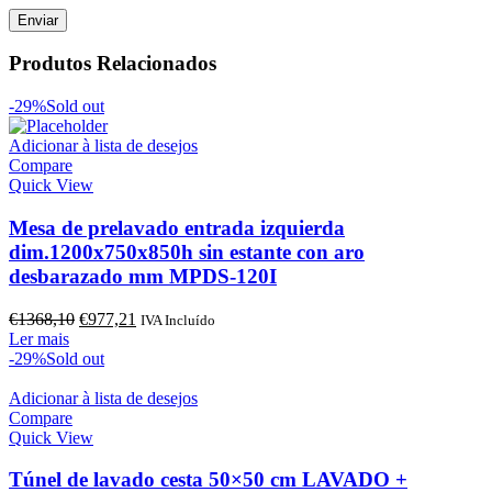
Produtos Relacionados
-29%
Sold out
Adicionar à lista de desejos
Compare
Quick View
Mesa de prelavado entrada izquierda
dim.1200x750x850h sin estante con aro
desbarazado mm MPDS-120I
O
O
€
1368,10
€
977,21
IVA Incluído
preço
preço
Ler mais
original
atual
-29%
Sold out
era:
é:
€1368,10.
€977,21.
Adicionar à lista de desejos
Compare
Quick View
Túnel de lavado cesta 50×50 cm LAVADO +