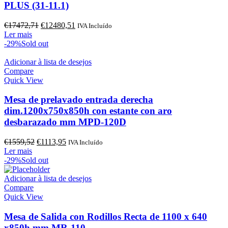
PLUS (31-11.1)
O
O
€
17472,71
€
12480,51
IVA Incluído
preço
preço
Ler mais
original
atual
-29%
Sold out
era:
é:
€17472,71.
€12480,51.
Adicionar à lista de desejos
Compare
Quick View
Mesa de prelavado entrada derecha
dim.1200x750x850h con estante con aro
desbarazado mm MPD-120D
O
O
€
1559,52
€
1113,95
IVA Incluído
preço
preço
Ler mais
original
atual
-29%
Sold out
era:
é:
€1559,52.
€1113,95.
Adicionar à lista de desejos
Compare
Quick View
Mesa de Salida con Rodillos Recta de 1100 x 640
x850h mm MR-110