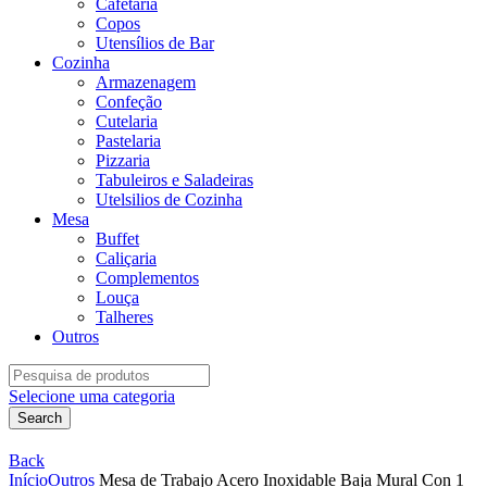
Cafetaria
Copos
Utensílios de Bar
Cozinha
Armazenagem
Confeção
Cutelaria
Pastelaria
Pizzaria
Tabuleiros e Saladeiras
Utelsilios de Cozinha
Mesa
Buffet
Caliçaria
Complementos
Louça
Talheres
Outros
Search
for:
Selecione uma categoria
Search
Back
Início
Outros
Mesa de Trabajo Acero Inoxidable Baja Mural Con 1