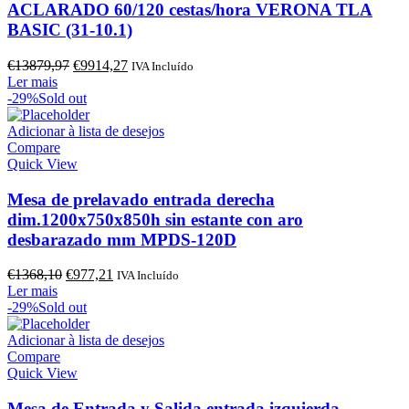
ACLARADO 60/120 cestas/hora VERONA TLA
BASIC (31-10.1)
O
O
€
13879,97
€
9914,27
IVA Incluído
preço
preço
Ler mais
original
atual
-29%
Sold out
era:
é:
€13879,97.
€9914,27.
Adicionar à lista de desejos
Compare
Quick View
Mesa de prelavado entrada derecha
dim.1200x750x850h sin estante con aro
desbarazado mm MPDS-120D
O
O
€
1368,10
€
977,21
IVA Incluído
preço
preço
Ler mais
original
atual
-29%
Sold out
era:
é:
€1368,10.
€977,21.
Adicionar à lista de desejos
Compare
Quick View
Mesa de Entrada y Salida entrada izquierda