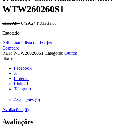
WTW260260S1
O
O
€
1020,94
€
729,24
IVA Incluído
preço
preço
Esgotado
original
atual
era:
é:
Adicionar à lista de desejos
€1020,94.
€729,24.
Compare
REF:
WTW260260S1
Categoria:
Outros
Share
Facebook
X
Pinterest
LinkedIn
Telegram
Avaliações (0)
Avaliações (0)
Avaliações