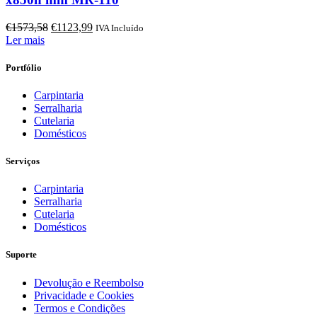
O
O
€
1573,58
€
1123,99
IVA Incluído
preço
preço
Ler mais
original
atual
era:
é:
Portfólio
€1573,58.
€1123,99.
Carpintaria
Serralharia
Cutelaria
Domésticos
Serviços
Carpintaria
Serralharia
Cutelaria
Domésticos
Suporte
Devolução e Reembolso
Privacidade e Cookies
Termos e Condições