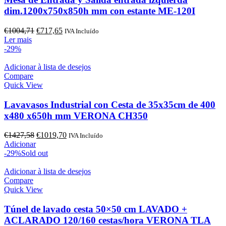
dim.1200x750x850h mm con estante ME-120I
O
O
€
1004,71
€
717,65
IVA Incluído
preço
preço
Ler mais
original
atual
-29%
era:
é:
€1004,71.
€717,65.
Adicionar à lista de desejos
Compare
Quick View
Lavavasos Industrial con Cesta de 35x35cm de 400
x480 x650h mm VERONA CH350
O
O
€
1427,58
€
1019,70
IVA Incluído
preço
preço
Adicionar
original
atual
-29%
Sold out
era:
é:
€1427,58.
€1019,70.
Adicionar à lista de desejos
Compare
Quick View
Túnel de lavado cesta 50×50 cm LAVADO +
ACLARADO 120/160 cestas/hora VERONA TLA