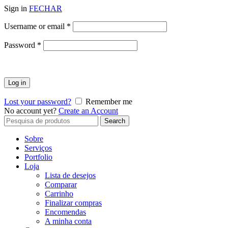
Sign in
FECHAR
Obrigatório
Username or email
*
Obrigatório
Password
*
Log in
Lost your password?
Remember me
No account yet?
Create an Account
Search
Search
for:
Sobre
Serviços
Portfolio
Loja
Lista de desejos
Comparar
Carrinho
Finalizar compras
Encomendas
A minha conta