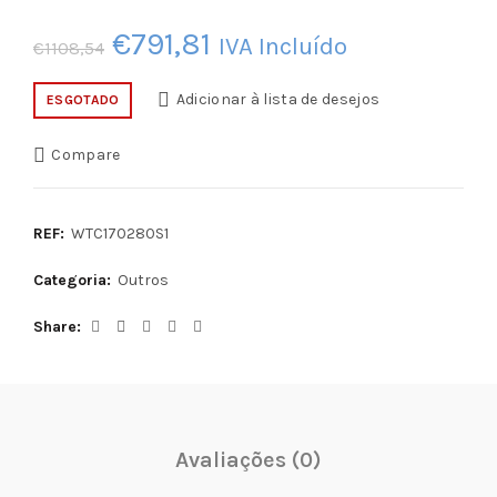
O
O
€
791,81
IVA Incluído
€
1108,54
preço
preço
Adicionar à lista de desejos
ESGOTADO
original
atual
Compare
era:
é:
€1108,54.
€791,81.
REF:
WTC170280S1
Categoria:
Outros
Share
Avaliações (0)