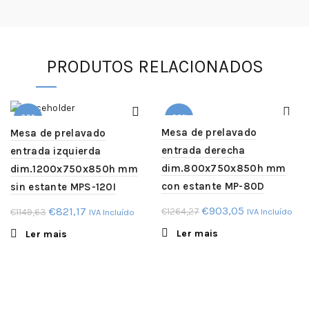
PRODUTOS RELACIONADOS
-29%
-29%
Mesa de prelavado
Mesa de prelavado
entrada derecha
entrada izquierda
SOLD
SOLD
OUT
OUT
dim.800x750x850h mm
dim.1200x750x850h mm
con estante MP-80D
sin estante MPS-120I
O
O
O
O
€
903,05
€
821,17
€
1264,27
€
1149,63
IVA Incluído
IVA Incluído
preço
preço
preço
preço
Ler mais
Ler mais
original
atual
original
atual
era:
é:
era:
é:
€1264,27.
€903,05.
€1149,63.
€821,17.