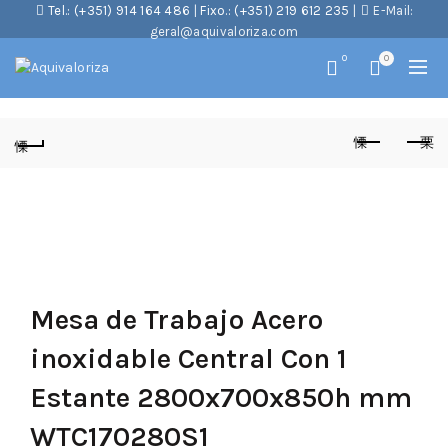
Tel.: (+351) 914 164 486
|
Fixo.: (+351) 219 612 235
|
E-Mail:
geral@aquivaloriza.com
0
0
Mesa de Trabajo Acero
inoxidable Central Con 1
Estante 2800x700x850h mm
WTC170280S1