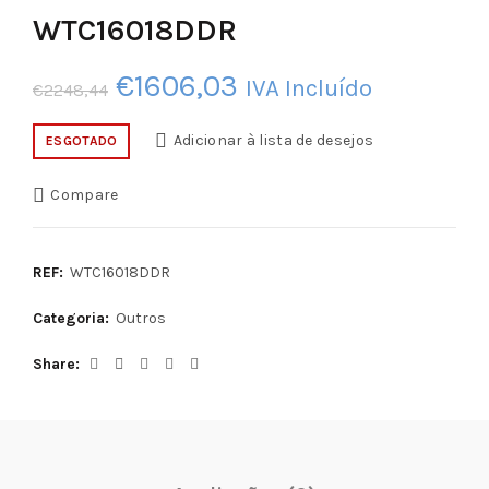
WTC16018DDR
O
O
€
1606,03
IVA Incluído
€
2248,44
preço
preço
Adicionar à lista de desejos
ESGOTADO
original
atual
Compare
era:
é:
€2248,44.
€1606,03.
REF:
WTC16018DDR
Categoria:
Outros
Share