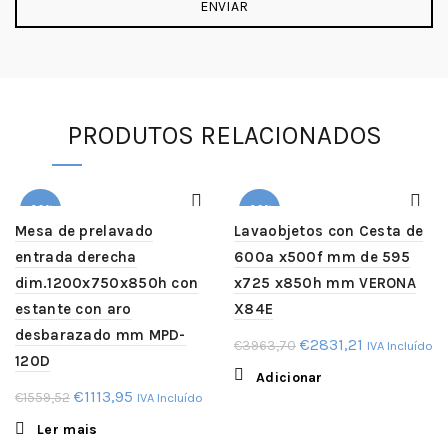
PRODUTOS RELACIONADOS
-29%
-29%
Mesa de prelavado
Lavaobjetos con Cesta de
entrada derecha
600a x500f mm de 595
SOLD
OUT
dim.1200x750x850h con
x725 x850h mm VERONA
estante con aro
X84E
desbarazado mm MPD-
O
O
€
2831,21
€
3963,70
IVA Incluído
120D
preço
preço
Adicionar
original
atual
O
O
€
1113,95
€
1559,52
IVA Incluído
era:
é:
preço
preço
Ler mais
€3963,70.
€2831,21.
original
atual