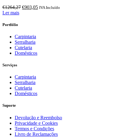
O
O
€
1264,27
€
903,05
IVA Incluído
preço
preço
Ler mais
original
atual
era:
é:
Portfólio
€1264,27.
€903,05.
Carpintaria
Serralharia
Cutelaria
Domésticos
Serviços
Carpintaria
Serralharia
Cutelaria
Domésticos
Suporte
Devolução e Reembolso
Privacidade e Cookies
Termos e Condições
Livro de Reclamações