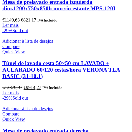
Mesa de prelavado entrada izquierda
dim.1200x750x850h mm sin estante MPS-120I
O
O
€
1149,63
€
821,17
IVA Incluído
preço
preço
Ler mais
original
atual
-29%
Sold out
era:
é:
€1149,63.
€821,17.
Adicionar à lista de desejos
Compare
Quick View
Túnel de lavado cesta 50×50 cm LAVADO +
ACLARADO 60/120 cestas/hora VERONA TLA
BASIC (31-10.1)
O
O
€
13879,97
€
9914,27
IVA Incluído
preço
preço
Ler mais
original
atual
-29%
Sold out
era:
é:
€13879,97.
€9914,27.
Adicionar à lista de desejos
Compare
Quick View
Mesa de prelavado entrada derecha