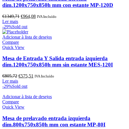
dim.1200x750x850h mm con estante MP-120D
O
O
€
1349,71
€
964,08
IVA Incluído
preço
preço
Ler mais
original
atual
-29%
Sold out
era:
é:
€1349,71.
€964,08.
Adicionar à lista de desejos
Compare
Quick View
Mesa de Entrada Y Salida entrada izquierda
dim.1200x750x850h mm sin estante MES-120I
O
O
€
805,72
€
575,51
IVA Incluído
preço
preço
Ler mais
original
atual
-29%
Sold out
era:
é:
€805,72.
€575,51.
Adicionar à lista de desejos
Compare
Quick View
Mesa de prelavado entrada izquierda
dim.800x750x850h mm con estante MP-80I