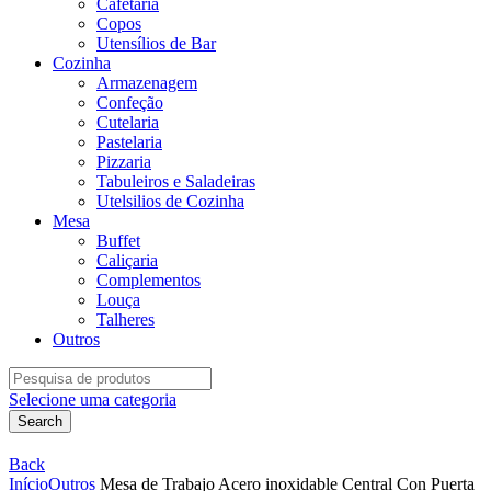
Cafetaria
Copos
Utensílios de Bar
Cozinha
Armazenagem
Confeção
Cutelaria
Pastelaria
Pizzaria
Tabuleiros e Saladeiras
Utelsilios de Cozinha
Mesa
Buffet
Caliçaria
Complementos
Louça
Talheres
Outros
Search
for:
Selecione uma categoria
Search
Back
Início
Outros
Mesa de Trabajo Acero inoxidable Central Con Puerta