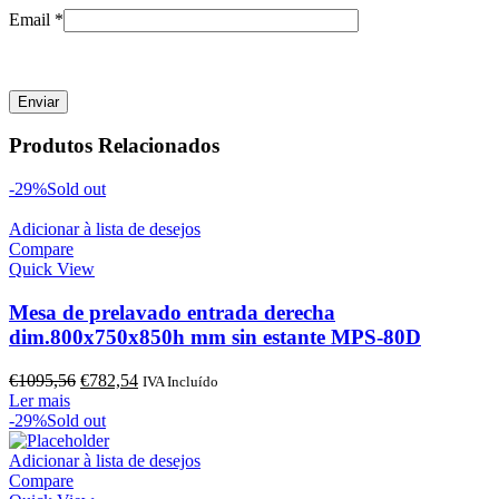
Email
*
Produtos Relacionados
-29%
Sold out
Adicionar à lista de desejos
Compare
Quick View
Mesa de prelavado entrada derecha
dim.800x750x850h mm sin estante MPS-80D
O
O
€
1095,56
€
782,54
IVA Incluído
preço
preço
Ler mais
original
atual
-29%
Sold out
era:
é:
€1095,56.
€782,54.
Adicionar à lista de desejos
Compare