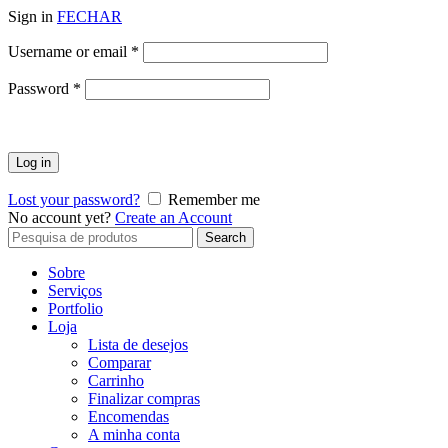
Sign in
FECHAR
Obrigatório
Username or email
*
Obrigatório
Password
*
Log in
Lost your password?
Remember me
No account yet?
Create an Account
Search
Search
for:
Sobre
Serviços
Portfolio
Loja
Lista de desejos
Comparar
Carrinho
Finalizar compras
Encomendas
A minha conta