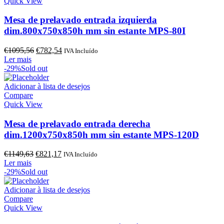
Quick View
Mesa de prelavado entrada izquierda
dim.800x750x850h mm sin estante MPS-80I
O
O
€
1095,56
€
782,54
IVA Incluído
preço
preço
Ler mais
original
atual
-29%
Sold out
era:
é:
€1095,56.
€782,54.
Adicionar à lista de desejos
Compare
Quick View
Mesa de prelavado entrada derecha
dim.1200x750x850h mm sin estante MPS-120D
O
O
€
1149,63
€
821,17
IVA Incluído
preço
preço
Ler mais
original
atual
-29%
Sold out
era:
é:
€1149,63.
€821,17.
Adicionar à lista de desejos
Compare
Quick View