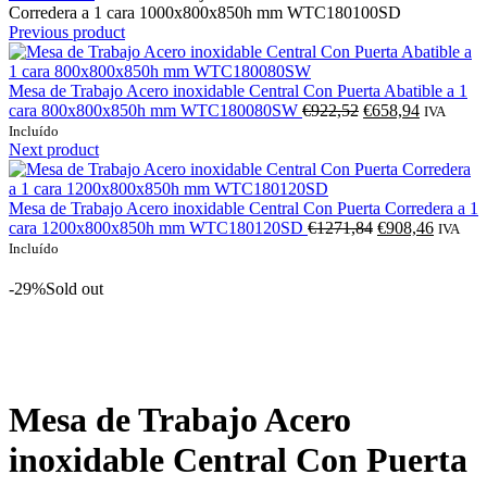
Corredera a 1 cara 1000x800x850h mm WTC180100SD
Previous product
Mesa de Trabajo Acero inoxidable Central Con Puerta Abatible a 1
O
O
cara 800x800x850h mm WTC180080SW
€
922,52
€
658,94
IVA
preço
preço
Incluído
original
atual
Next product
era:
é:
€922,52.
€658,94.
Mesa de Trabajo Acero inoxidable Central Con Puerta Corredera a 1
O
O
cara 1200x800x850h mm WTC180120SD
€
1271,84
€
908,46
IVA
preço
preço
Incluído
original
atual
era:
é:
-29%
Sold out
€1271,84.
€908,46
Click to enlarge
Mesa de Trabajo Acero
inoxidable Central Con Puerta