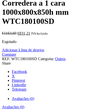
Corredera a 1 cara
1000x800x850h mm
WTC180100SD
O
O
€
1163,69
€
831,21
IVA Incluído
preço
preço
Esgotado
original
atual
era:
é:
Adicionar à lista de desejos
€1163,69.
€831,21.
Compare
REF:
WTC180100SD
Categoria:
Outros
Share
Facebook
X
Pinterest
LinkedIn
Telegram
Avaliações (0)
Avaliações (0)