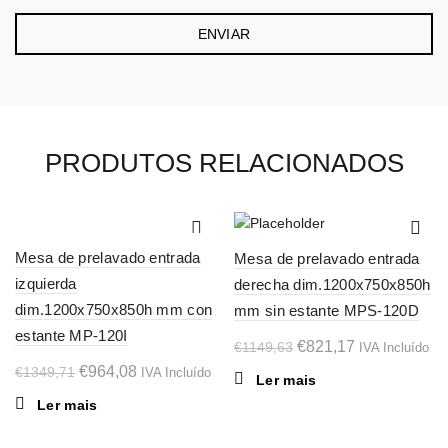
PRODUTOS RELACIONADOS
-29%
-29%
Mesa de prelavado entrada
Mesa de prelavado entrada
SOL
SOL
izquierda
derecha dim.1200x750x850h
D OU
D OU
T
T
dim.1200x750x850h mm con
mm sin estante MPS-120D
estante MP-120I
O
O
€
821,17
€
1149,63
IVA Incluído
O
O
preço
preço
€
964,08
€
1349,71
IVA Incluído
Ler mais
preço
preço
original
atual
Ler mais
original
atual
era:
é:
era:
é:
€1149,63.
€821,17.