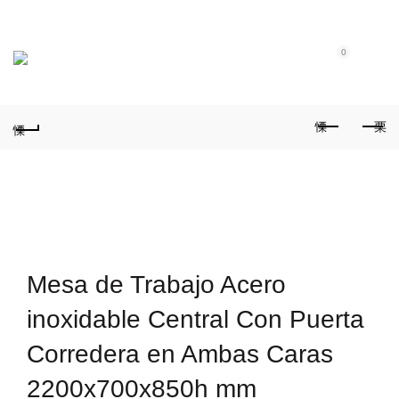
Tel.: (+351) 914 164 486
|
Fixo.: (+351) 219 612 235
|
E-Mail:
geral@aquivaloriza.com
0
0
Mesa de Trabajo Acero
inoxidable Central Con Puerta
Corredera en Ambas Caras
2200x700x850h mm