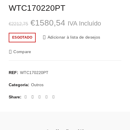
WTC170220PT
O
O
€
1580,54
IVA Incluído
€
2212,75
preço
preço
Adicionar à lista de desejos
ESGOTADO
original
atual
Compare
era:
é:
€2212,75.
€1580,54.
REF:
WTC170220PT
Categoria:
Outros
Share