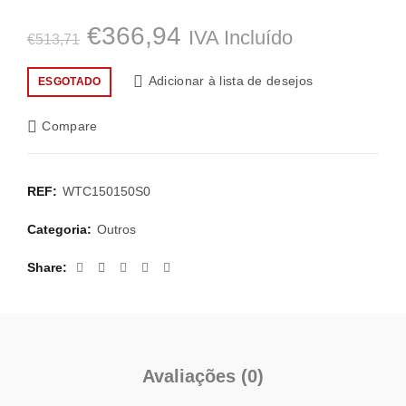
O
O
€
366,94
IVA Incluído
€
513,71
preço
preço
Adicionar à lista de desejos
ESGOTADO
original
atual
Compare
era:
é:
€513,71.
€366,94.
REF:
WTC150150S0
Categoria:
Outros
Share
Avaliações (0)