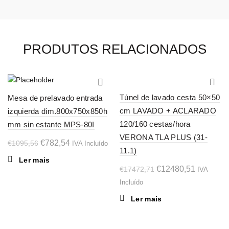
PRODUTOS RELACIONADOS
-29%
-29%
Túnel de lavado cesta 50×50
Mesa de prelavado entrada
SOL
SOL
cm LAVADO + ACLARADO
izquierda dim.800x750x850h
D OU
D OU
T
T
120/160 cestas/hora
mm sin estante MPS-80I
VERONA TLA PLUS (31-
O
O
€
782,54
€
1095,56
IVA Incluído
11.1)
preço
preço
Ler mais
original
atual
O
O
€
12480,51
€
17472,71
IVA
era:
é:
preço
preço
Incluído
€1095,56.
€782,54.
original
atual
Ler mais
era:
é:
€17472,71.
€12480,5