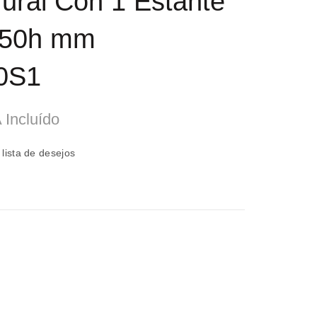
Mural Con 1 Estante
850h mm
0S1
 Incluído
eço
 lista de desejos
al
04,44.