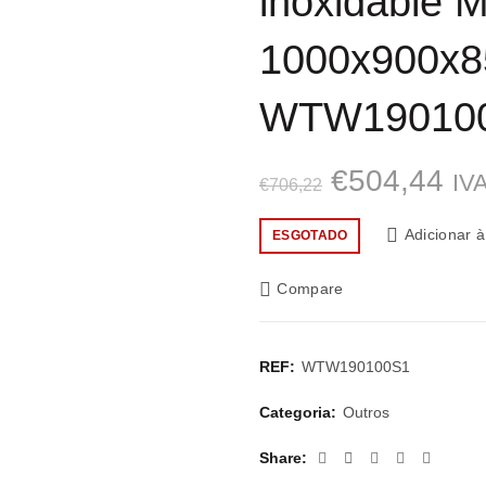
inoxidable 
1000x900x
WTW19010
O
O
€
504,44
IVA
€
706,22
preço
pr
Adicionar à
ESGOTADO
original
atu
Compare
era:
é:
€706,22.
€5
REF:
WTW190100S1
Categoria:
Outros
Share