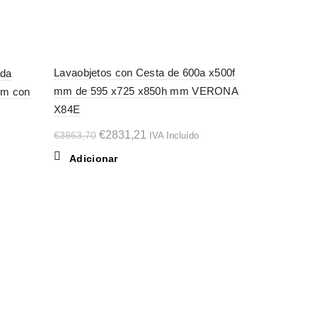
-29%
-29%
Lavaobjetos con Cesta de 600a x500f
ada
Mesa de Sal
mm de 595 x725 x850h mm VERONA
mm con
1100 x 640
SOL
D OU
X84E
T
O
€
1
€
1573,58
O
O
pr
€
2831,21
€
3963,70
IVA Incluído
Ler mai
preço
preço
or
Adicionar
original
atual
er
era:
é:
€1
€3963,70.
€2831,21.