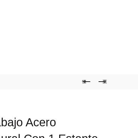
A MINHA CONTA
FAQS
0
ONTACTO
0
/
€
0,00
SELECIONE UMA CATEGORIA
bajo Acero