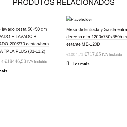
PRODUTOS RELACIONADOS
-29%
e lavado cesta 50×50 cm
Mesa de Entrada y Salida entr
ADO + LAVADO +
derecha dim.1200x750x850h 
SOL
D OU
DO 200/270 cestas/hora
estante ME-120D
T
 TPLA PLUS (31-11.2)
O
O
€
717,65
€
1004,71
IVA Incluído
O
O
preço
preço
€
18446,53
14
IVA Incluído
Ler mais
preço
preço
original
atual
mais
original
atual
era:
é:
era:
é:
€1004,71.
€717,65.
€25825,14.
€18446,53.