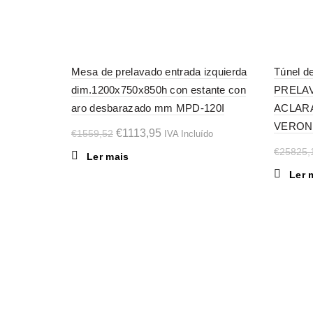
-29%
-29%
Mesa de prelavado entrada izquierda
Túnel d
dim.1200x750x850h con estante con
PRELAV
SOL
SOL
D OU
D OU
aro desbarazado mm MPD-120I
ACLARA
T
T
VERONA
O
O
€
1113,95
€
1559,52
IVA Incluído
preço
preço
€
25825,
Ler mais
original
atual
Ler 
era:
é:
€1559,52.
€1113,95.