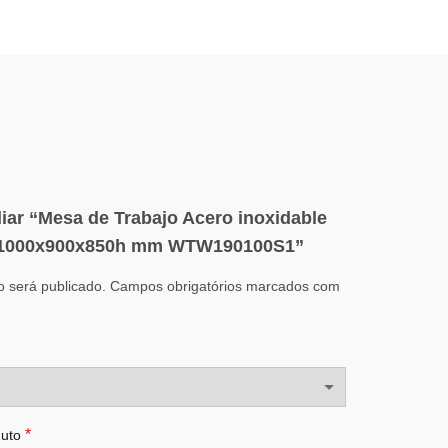
liar “Mesa de Trabajo Acero inoxidable
e 1000x900x850h mm WTW190100S1”
 será publicado.
Campos obrigatórios marcados com
*
duto