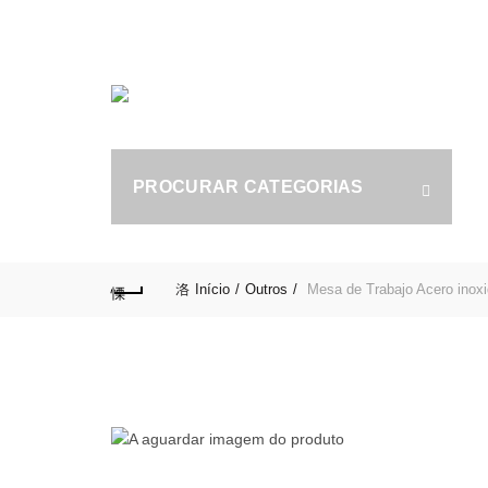
Tel.: (+351) 914 164 486
|
Fixo.: (+351) 219 612 235
|
S
PROCURAR CATEGORIAS
fo
Início
Outros
Mesa de Trabajo Acero ino