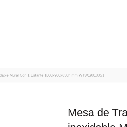
E-Mail: geral@aquivaloriza.com
SOBRE
SERVIÇOS
PORTFOLIO
LOJA
C
earch
r:
xidable Mural Con 1 Estante 1000x900x850h mm WTW190100S1
Mesa de Tra