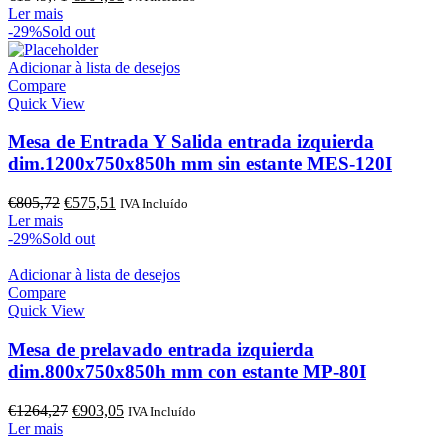
preço
preço
Ler mais
original
atual
-29%
Sold out
era:
é:
€1349,71.
€964,08.
Adicionar à lista de desejos
Compare
Quick View
Mesa de Entrada Y Salida entrada izquierda
dim.1200x750x850h mm sin estante MES-120I
O
O
€
805,72
€
575,51
IVA Incluído
preço
preço
Ler mais
original
atual
-29%
Sold out
era:
é:
€805,72.
€575,51.
Adicionar à lista de desejos
Compare
Quick View
Mesa de prelavado entrada izquierda
dim.800x750x850h mm con estante MP-80I
O
O
€
1264,27
€
903,05
IVA Incluído
preço
preço
Ler mais
original
atual