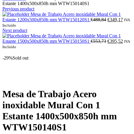
Estante 1400x500x850h mm WTW150140S1
Previous product
Mesa de Trabajo Acero inoxidable Mural Con 1
O
O
Estante 1200x500x850h mm WTW150120S1
€
488,84
€
349,17
IVA
preço
preço
Incluído
original
atual
Next product
era:
é:
Mesa de Trabajo Acero inoxidable Mural Con 1
€488,84.
O
€349,
O
Estante 1500x500x850h mm WTW150150S1
€
553,73
€
395,52
IVA
preço
preço
Incluído
original
atual
era:
é:
-29%
Sold out
€553,73.
€395,
Click to enlarge
Mesa de Trabajo Acero
inoxidable Mural Con 1
Estante 1400x500x850h mm
WTW150140S1