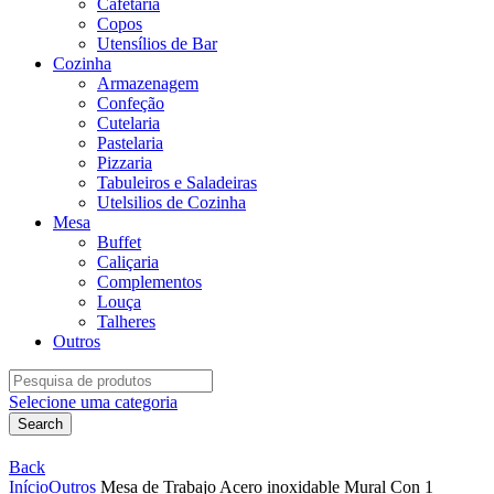
Cafetaria
Copos
Utensílios de Bar
Cozinha
Armazenagem
Confeção
Cutelaria
Pastelaria
Pizzaria
Tabuleiros e Saladeiras
Utelsilios de Cozinha
Mesa
Buffet
Caliçaria
Complementos
Louça
Talheres
Outros
Search
for:
Selecione uma categoria
Search
Back
Início
Outros
Mesa de Trabajo Acero inoxidable Mural Con 1