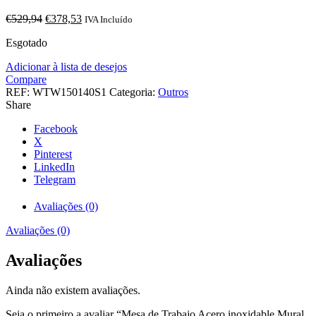
O
O
€
529,94
€
378,53
IVA Incluído
preço
preço
Esgotado
original
atual
era:
é:
Adicionar à lista de desejos
€529,94.
€378,53.
Compare
REF:
WTW150140S1
Categoria:
Outros
Share
Facebook
X
Pinterest
LinkedIn
Telegram
Avaliações (0)
Avaliações (0)
Avaliações
Ainda não existem avaliações.
Seja o primeiro a avaliar “Mesa de Trabajo Acero inoxidable Mural