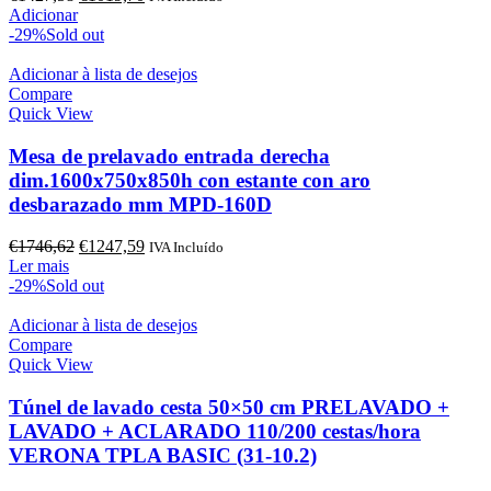
preço
preço
Adicionar
original
atual
-29%
Sold out
era:
é:
€1427,58.
€1019,70.
Adicionar à lista de desejos
Compare
Quick View
Mesa de prelavado entrada derecha
dim.1600x750x850h con estante con aro
desbarazado mm MPD-160D
O
O
€
1746,62
€
1247,59
IVA Incluído
preço
preço
Ler mais
original
atual
-29%
Sold out
era:
é:
€1746,62.
€1247,59.
Adicionar à lista de desejos
Compare
Quick View
Túnel de lavado cesta 50×50 cm PRELAVADO +
LAVADO + ACLARADO 110/200 cestas/hora
VERONA TPLA BASIC (31-10.2)