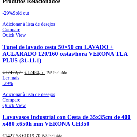
Produtos Relacionados
-29%
Sold out
Adicionar à lista de desejos
Compare
Quick View
Túnel de lavado cesta 50×50 cm LAVADO +
ACLARADO 120/160 cestas/hora VERONA TLA
PLUS (31-11.1)
O
O
€
17472,71
€
12480,51
IVA Incluído
preço
preço
Ler mais
original
atual
-29%
era:
é:
€17472,71.
€12480,51.
Adicionar à lista de desejos
Compare
Quick View
Lavavasos Industrial con Cesta de 35x35cm de 400
x480 x650h mm VERONA CH350
O
O
€
1427,58
€
1019,70
IVA Incluído