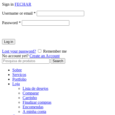
Sign in
FECHAR
Obrigatório
Username or email
*
Obrigatório
Password
*
Log in
Lost your password?
Remember me
No account yet?
Create an Account
Search
Search
for:
Sobre
Serviços
Portfolio
Loja
Lista de desejos
Comparar
Carrinho
Finalizar compras
Encomendas
A minha conta