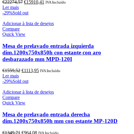
O
O
€
22274,57
€
15910,41
IVA Incluído
preço
preço
Ler mais
original
atual
-29%
Sold out
era:
é:
€22274,57.
€15910,41.
Adicionar à lista de desejos
Compare
Quick View
Mesa de prelavado entrada izquierda
dim.1200x750x850h con estante con aro
desbarazado mm MPD-120I
O
O
€
1559,52
€
1113,95
IVA Incluído
preço
preço
Ler mais
original
atual
-29%
Sold out
era:
é:
€1559,52.
€1113,95.
Adicionar à lista de desejos
Compare
Quick View
Mesa de prelavado entrada derecha
dim.1200x750x850h mm con estante MP-120D
O
O
€
1349,71
€
964,08
IVA Incluído