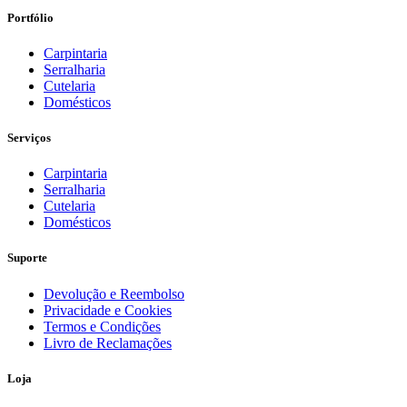
era:
é:
Portfólio
€1264,27.
€903,05.
Carpintaria
Serralharia
Cutelaria
Domésticos
Serviços
Carpintaria
Serralharia
Cutelaria
Domésticos
Suporte
Devolução e Reembolso
Privacidade e Cookies
Termos e Condições
Livro de Reclamações
Loja