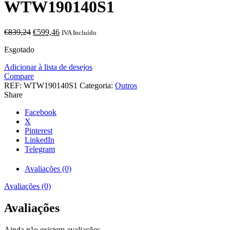
WTW190140S1
O
O
€
839,24
€
599,46
IVA Incluído
preço
preço
Esgotado
original
atual
era:
é:
Adicionar à lista de desejos
€839,24.
€599,46.
Compare
REF:
WTW190140S1
Categoria:
Outros
Share
Facebook
X
Pinterest
LinkedIn
Telegram
Avaliações (0)
Avaliações (0)
Avaliações
Ainda não existem avaliações.