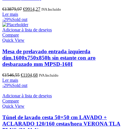
O
O
€
13879,97
€
9914,27
IVA Incluído
preço
preço
Ler mais
original
atual
-29%
Sold out
era:
é:
€13879,97.
€9914,27.
Adicionar à lista de desejos
Compare
Quick View
Mesa de prelavado entrada izquierda
dim.1600x750x850h sin estante con aro
desbarazado mm MPSD-160I
O
O
€
1546,55
€
1104,68
IVA Incluído
preço
preço
Ler mais
original
atual
-29%
Sold out
era:
é:
€1546,55.
€1104,68.
Adicionar à lista de desejos
Compare
Quick View
Túnel de lavado cesta 50×50 cm LAVADO +
ACLARADO 120/160 cestas/hora VERONA TLA