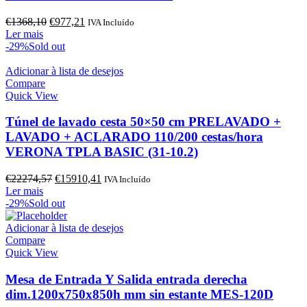
O
O
€
1368,10
€
977,21
IVA Incluído
preço
preço
Ler mais
original
atual
-29%
Sold out
era:
é:
€1368,10.
€977,21.
Adicionar à lista de desejos
Compare
Quick View
Túnel de lavado cesta 50×50 cm PRELAVADO +
LAVADO + ACLARADO 110/200 cestas/hora
VERONA TPLA BASIC (31-10.2)
O
O
€
22274,57
€
15910,41
IVA Incluído
preço
preço
Ler mais
original
atual
-29%
Sold out
era:
é:
€22274,57.
€15910,41.
Adicionar à lista de desejos
Compare
Quick View
Mesa de Entrada Y Salida entrada derecha
dim.1200x750x850h mm sin estante MES-120D