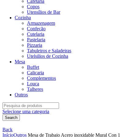
Cafetaria
Copos
Utensílios de Bar
Cozinha
Armazenagem
Confeção
Cutelaria
Pastelaria
Pizzaria
Tabuleiros e Saladeiras
Utelsilios de Cozinha
Mesa
Buffet
Caliçaria
Complementos
Louça
Talheres
Outros
Search
for:
Selecione uma categoria
Search
Back
Início
Outros
Mesa de Trabajo Acero inoxidable Mural Con 1