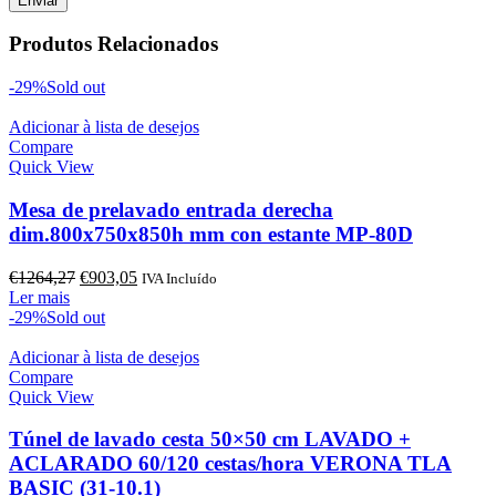
Produtos Relacionados
-29%
Sold out
Adicionar à lista de desejos
Compare
Quick View
Mesa de prelavado entrada derecha
dim.800x750x850h mm con estante MP-80D
O
O
€
1264,27
€
903,05
IVA Incluído
preço
preço
Ler mais
original
atual
-29%
Sold out
era:
é:
€1264,27.
€903,05.
Adicionar à lista de desejos
Compare
Quick View
Túnel de lavado cesta 50×50 cm LAVADO +
ACLARADO 60/120 cestas/hora VERONA TLA
BASIC (31-10.1)