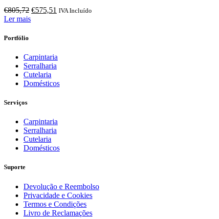
O
O
€
805,72
€
575,51
IVA Incluído
preço
preço
Ler mais
original
atual
era:
é:
Portfólio
€805,72.
€575,51.
Carpintaria
Serralharia
Cutelaria
Domésticos
Serviços
Carpintaria
Serralharia
Cutelaria
Domésticos
Suporte
Devolução e Reembolso
Privacidade e Cookies
Termos e Condições
Livro de Reclamações