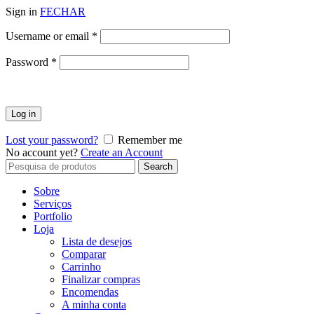
Sign in
FECHAR
Obrigatório
Username or email
*
Obrigatório
Password
*
Log in
Lost your password?
Remember me
No account yet?
Create an Account
Search
Search
for:
Sobre
Serviços
Portfolio
Loja
Lista de desejos
Comparar
Carrinho
Finalizar compras
Encomendas
A minha conta