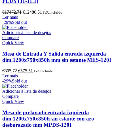
PLUS (31-11.1)
O
O
€
17472,71
€
12480,51
IVA Incluído
preço
preço
Ler mais
original
atual
-29%
Sold out
era:
é:
€17472,71.
€12480,51.
Adicionar à lista de desejos
Compare
Quick View
Mesa de Entrada Y Salida entrada izquierda
dim.1200x750x850h mm sin estante MES-120I
O
O
€
805,72
€
575,51
IVA Incluído
preço
preço
Ler mais
original
atual
-29%
Sold out
era:
é:
€805,72.
€575,51.
Adicionar à lista de desejos
Compare
Quick View
Mesa de prelavado entrada izquierda
dim.1200x750x850h sin estante con aro
desbarazado mm MPDS-120I