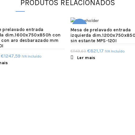
PRODUTOS RELACIONADOS
-29%
e prelavado entrada
Mesa de prelavado entrada
rda dim.1600x750x850h con
izquierda dim.1200x750x8
e con aro desbarazado mm
sin estante MPS-120I
SOLD
0I
OUT
O
O
€
821,17
€
1149,63
IVA Incluído
O
O
€
1247,59
IVA Incluído
Ler mais
preço
preço
mais
preço
preço
original
atual
original
atual
era:
é:
era:
é:
€1149,63.
€821,17.
€1746,62.
€1247,59.