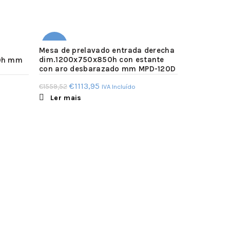
-29%
-29%
Mesa de prelavado entrada derecha
Mesa de pr
dim.1200x750x850h con estante
50h mm
izquierda 
con aro desbarazado mm MPD-120D
estante c
SOLD
SOLD
MPDS-120I
OUT
OUT
O
O
€
1113,95
€
1559,52
IVA Incluído
O
€
9
€
1368,10
Ler mais
preço
preço
Ler mai
pre
original
atual
ori
era:
é:
era
€1559,52.
€1113,95.
€13