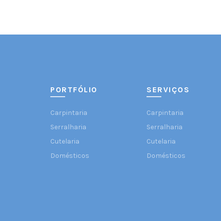
PORTFÓLIO
SERVIÇOS
Carpintaria
Carpintaria
Serralharia
Serralharia
Cutelaria
Cutelaria
Domésticos
Domésticos