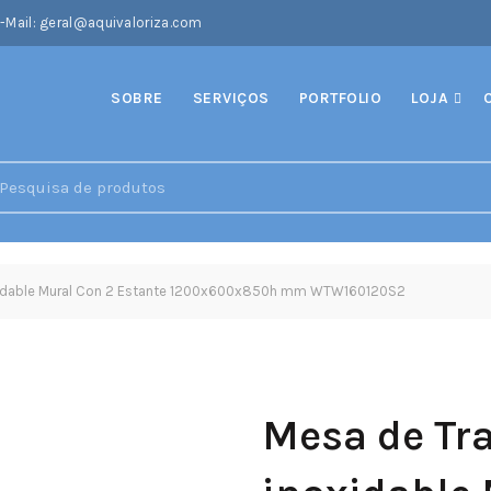
-Mail: geral@aquivaloriza.com
SOBRE
SERVIÇOS
PORTFOLIO
LOJA
earch
r:
xidable Mural Con 2 Estante 1200x600x850h mm WTW160120S2
Mesa de Tr