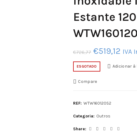
inoxidable 
Estante 1
WTW16012
O
O
€
519,12
IVA 
€
726,77
preço
pre
Adicionar à 
ESGOTADO
original
atua
Compare
era:
é:
€726,77.
€519
REF:
WTW160120S2
Categoria:
Outros
Share