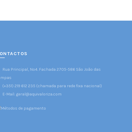
ONTACTOS
Rua Principal, Nº4. Fachada 2705-586 São João das
ampas
(+351) 219 612 235 (chamada para rede fixa nacional)
E-Mail: geral@aquivaloriza.com