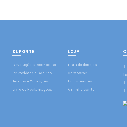
SUPORTE
LOJA
C
Devolução e Reembolso
Lista de desejos
Privacidade e Cookies
Comparar
L
Termos e Condições
Encomendas
Livro de Reclamações
A minha conta