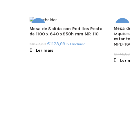
-29%
-29%
Mesa d
Mesa de Salida con Rodillos Recta
izquie
de 1100 x 640 x850h mm MR-110
estant
SOLD
SOLD
O
O
€
1123,99
€
1573,58
MPD-16
IVA Incluído
OUT
OUT
Ler mais
preço
preço
€
1746,62
original
atual
Ler 
era:
é:
€1573,58.
€1123,99.