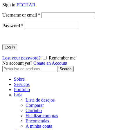
Sign in
FECHAR
Obrigatório
Username or email
*
Obrigatório
Password
*
Log in
Lost your password?
Remember me
No account yet?
Create an Account
Search
Search
for:
Sobre
Serviços
Portfolio
Loja
Lista de desejos
Comparar
Carrinho
Finalizar compras
Encomendas
A minha conta