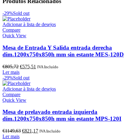
Produtos Relacionados
-29%
Sold out
Adicionar à lista de desejos
Compare
Quick View
Mesa de Entrada Y Salida entrada derecha
dim.1200x750x850h mm sin estante MES-120D
O
O
€
805,72
€
575,51
IVA Incluído
preço
preço
Ler mais
original
atual
-29%
Sold out
era:
é:
€805,72.
€575,51.
Adicionar à lista de desejos
Compare
Quick View
Mesa de prelavado entrada izquierda
dim.1200x750x850h mm sin estante MPS-120I
O
O
€
1149,63
€
821,17
IVA Incluído
preço
preço
Ler mais