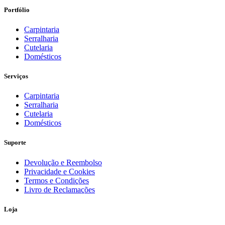
era:
é:
Portfólio
€1095,56.
€782,54.
Carpintaria
Serralharia
Cutelaria
Domésticos
Serviços
Carpintaria
Serralharia
Cutelaria
Domésticos
Suporte
Devolução e Reembolso
Privacidade e Cookies
Termos e Condições
Livro de Reclamações
Loja