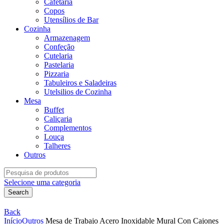
Cafetaria
Copos
Utensílios de Bar
Cozinha
Armazenagem
Confeção
Cutelaria
Pastelaria
Pizzaria
Tabuleiros e Saladeiras
Utelsilios de Cozinha
Mesa
Buffet
Caliçaria
Complementos
Louça
Talheres
Outros
Search
for:
Selecione uma categoria
Search
Back
Início
Outros
Mesa de Trabajo Acero Inoxidable Mural Con Cajones