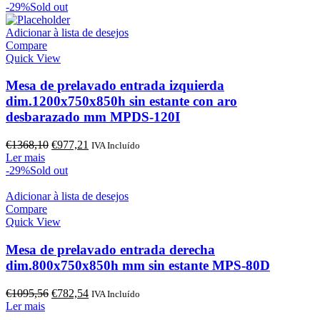
original
atual
-29%
Sold out
era:
é:
€1004,71.
€717,65.
Adicionar à lista de desejos
Compare
Quick View
Mesa de prelavado entrada izquierda
dim.1200x750x850h sin estante con aro
desbarazado mm MPDS-120I
O
O
€
1368,10
€
977,21
IVA Incluído
preço
preço
Ler mais
original
atual
-29%
Sold out
era:
é:
€1368,10.
€977,21.
Adicionar à lista de desejos
Compare
Quick View
Mesa de prelavado entrada derecha
dim.800x750x850h mm sin estante MPS-80D
O
O
€
1095,56
€
782,54
IVA Incluído
preço
preço
Ler mais
original
atual