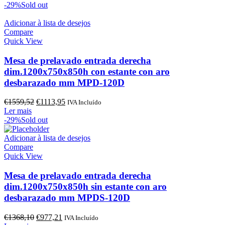
original
atual
-29%
Sold out
era:
é:
€1149,63.
€821,17.
Adicionar à lista de desejos
Compare
Quick View
Mesa de prelavado entrada derecha
dim.1200x750x850h con estante con aro
desbarazado mm MPD-120D
O
O
€
1559,52
€
1113,95
IVA Incluído
preço
preço
Ler mais
original
atual
-29%
Sold out
era:
é:
€1559,52.
€1113,95.
Adicionar à lista de desejos
Compare
Quick View
Mesa de prelavado entrada derecha
dim.1200x750x850h sin estante con aro
desbarazado mm MPDS-120D
O
O
€
1368,10
€
977,21
IVA Incluído