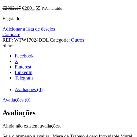
O
O
€
2802,17
€
2001,55
IVA Incluído
preço
preço
Esgotado
original
atual
era:
é:
Adicionar à lista de desejos
€2802,17.
€2001,55.
Compare
REF:
WTW17024DDL
Categoria:
Outros
Share
Facebook
X
Pinterest
LinkedIn
Telegram
Avaliações (0)
Avaliações (0)
Avaliações
Ainda não existem avaliações.
Seja o primeiro a avaliar “Mesa de Trabajo Acero Inoxidable Mural