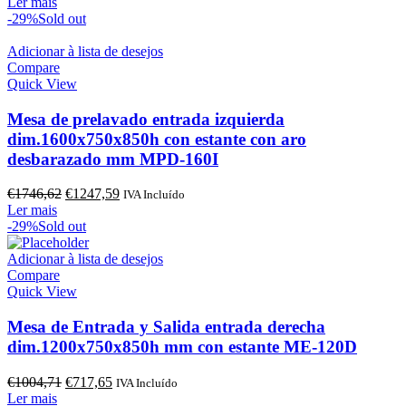
preço
preço
Ler mais
original
atual
-29%
Sold out
era:
é:
€1368,10.
€977,21.
Adicionar à lista de desejos
Compare
Quick View
Mesa de prelavado entrada izquierda
dim.1600x750x850h con estante con aro
desbarazado mm MPD-160I
O
O
€
1746,62
€
1247,59
IVA Incluído
preço
preço
Ler mais
original
atual
-29%
Sold out
era:
é:
€1746,62.
€1247,59.
Adicionar à lista de desejos
Compare
Quick View
Mesa de Entrada y Salida entrada derecha
dim.1200x750x850h mm con estante ME-120D
O
O
€
1004,71
€
717,65
IVA Incluído
preço
preço
Ler mais