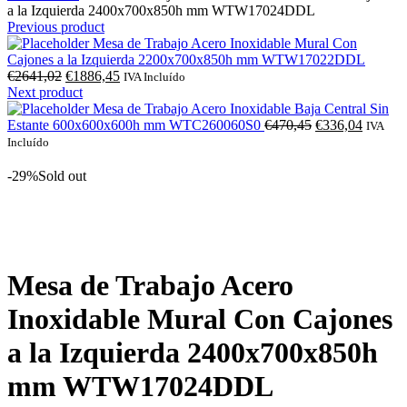
a la Izquierda 2400x700x850h mm WTW17024DDL
Previous product
Mesa de Trabajo Acero Inoxidable Mural Con
Cajones a la Izquierda 2200x700x850h mm WTW17022DDL
O
O
€
2641,02
€
1886,45
IVA Incluído
preço
preço
Next product
original
atual
Mesa de Trabajo Acero Inoxidable Baja Central Sin
era:
é:
O
O
Estante 600x600x600h mm WTC260060S0
€
470,45
€
336,04
IVA
€2641,02.
€1886,45.
preço
preço
Incluído
original
atual
era:
é:
-29%
Sold out
€470,45.
€336,04
Click to enlarge
Mesa de Trabajo Acero
Inoxidable Mural Con Cajones
a la Izquierda 2400x700x850h
mm WTW17024DDL