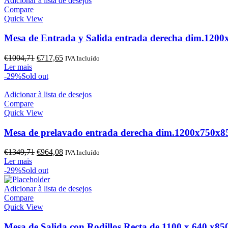
Adicionar à lista de desejos
Compare
Quick View
Mesa de Entrada y Salida entrada derecha dim.120
O
O
€
1004,71
€
717,65
IVA Incluído
preço
preço
Ler mais
original
atual
-29%
Sold out
era:
é:
€1004,71.
€717,65.
Adicionar à lista de desejos
Compare
Quick View
Mesa de prelavado entrada derecha dim.1200x750x
O
O
€
1349,71
€
964,08
IVA Incluído
preço
preço
Ler mais
original
atual
-29%
Sold out
era:
é:
€1349,71.
€964,08.
Adicionar à lista de desejos
Compare
Quick View
Mesa de Salida con Rodillos Recta de 1100 x 640 x