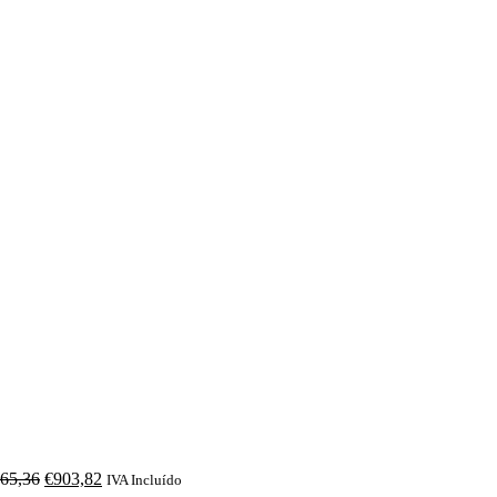
O
O
65,36
€
903,82
IVA Incluído