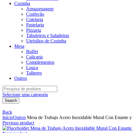
Cozinha
Armazenagem
Confeção
Cutelaria
Pastelaria
Pizzaria
Tabuleiros e Saladeiras
Utelsilios de Cozinha
Mesa
Buffet
Caliçaria
Complementos
Louça
Talheres
Outros
Search
for:
Selecione uma categoria
Search
Back
Início
Outros
Mesa de Trabajo Acero Inoxidable Mural Con Estant
Previous product
Mesa de Trabajo Acero Inoxidable Mural Con Esta