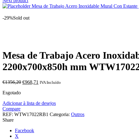
Next product
Mesa de Trabajo Acero Inoxidable Mural Con Esta
-29%
Sold out
Click to enlarge
Mesa de Trabajo Acero Inoxidab
2200x700x850h mm WTW1702
O
O
€
1356,20
€
968,71
IVA Incluído
preço
preço
Esgotado
original
atual
era:
é:
Adicionar à lista de desejos
€1356,20.
€968,71.
Compare
REF:
WTW17022RB1
Categoria:
Outros
Share
Facebook
X