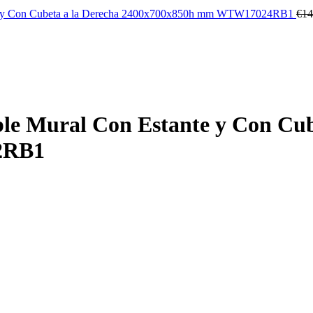
nte y Con Cubeta a la Derecha 2400x700x850h mm WTW17024RB1
€
14
le Mural Con Estante y Con Cub
2RB1