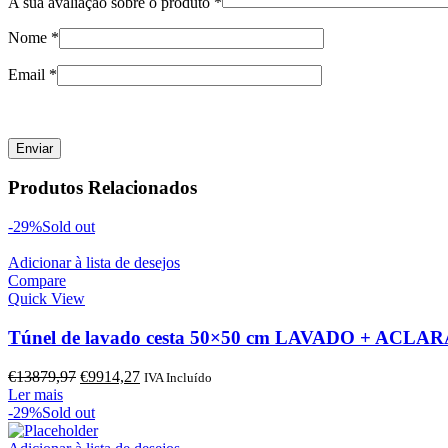
A sua avaliação sobre o produto
*
Nome
*
Email
*
Produtos Relacionados
-29%
Sold out
Adicionar à lista de desejos
Compare
Quick View
Túnel de lavado cesta 50×50 cm LAVADO + ACLAR
O
O
€
13879,97
€
9914,27
IVA Incluído
preço
preço
Ler mais
original
atual
-29%
Sold out
era:
é:
€13879,97.
€9914,27.