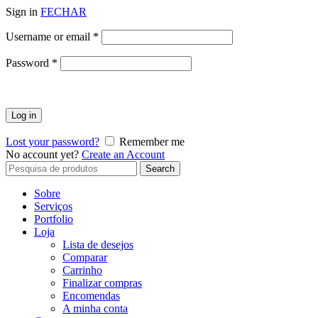
Sign in
FECHAR
Obrigatório
Username or email
*
Obrigatório
Password
*
Log in
Lost your password?
Remember me
No account yet?
Create an Account
Search
Search
for:
Sobre
Serviços
Portfolio
Loja
Lista de desejos
Comparar
Carrinho
Finalizar compras
Encomendas
A minha conta