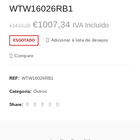
WTW16026RB1
O
O
€
1007,34
IVA Incluído
€
1410,28
preço
preço
Adicionar à lista de desejos
ESGOTADO
original
atual
Compare
era:
é:
€1410,28.
€1007,34.
REF:
WTW16026RB1
Categoria:
Outros
Share