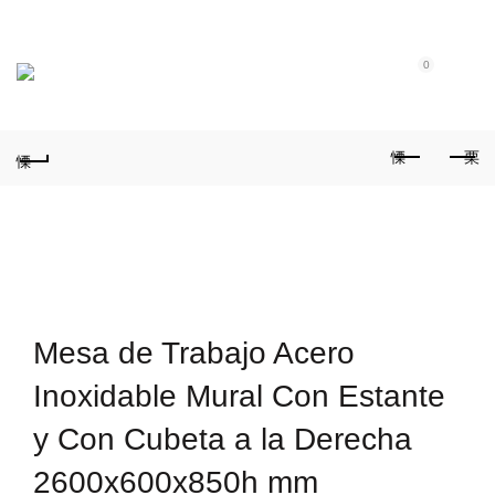
Tel.: (+351) 914 164 486
|
Fixo.: (+351) 219 612 235
|
E-Mail:
geral@aquivaloriza.com
0
0
Mesa de Trabajo Acero
Inoxidable Mural Con Estante
y Con Cubeta a la Derecha
2600x600x850h mm