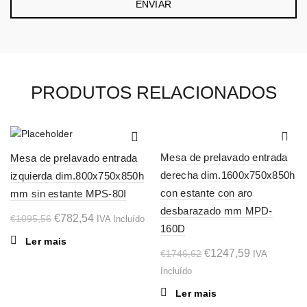
PRODUTOS RELACIONADOS
-29%
-29%
Mesa de prelavado entrada
Mesa de prelavado entrada
SOL
SOL
derecha dim.1600x750x850h
izquierda dim.800x750x850h
D OU
D OU
T
T
con estante con aro
mm sin estante MPS-80I
desbarazado mm MPD-
O
O
€
782,54
€
1095,56
IVA Incluído
160D
preço
preço
Ler mais
original
atual
O
O
€
1247,59
€
1746,62
IVA
era:
é:
preço
preço
Incluído
€1095,56.
€782,54.
original
atual
Ler mais
era:
é: