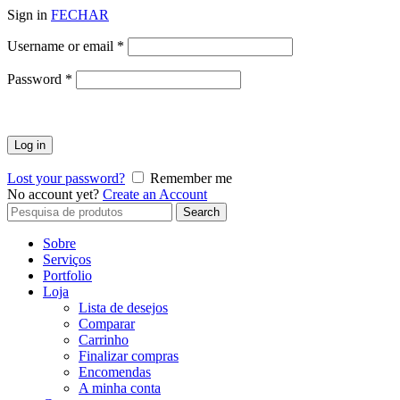
Sign in
FECHAR
Obrigatório
Username or email
*
Obrigatório
Password
*
Log in
Lost your password?
Remember me
No account yet?
Create an Account
Search
Search
for:
Sobre
Serviços
Portfolio
Loja
Lista de desejos
Comparar
Carrinho
Finalizar compras
Encomendas
A minha conta