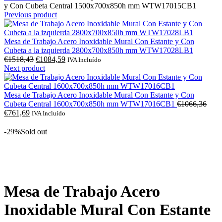
y Con Cubeta Central 1500x700x850h mm WTW17015CB1
Previous product
Mesa de Trabajo Acero Inoxidable Mural Con Estante y Con
Cubeta a la izquierda 2800x700x850h mm WTW17028LB1
O
O
€
1518,43
€
1084,59
IVA Incluído
preço
preço
Next product
original
atual
era:
é:
€1518,43.
€1084,59.
Mesa de Trabajo Acero Inoxidable Mural Con Estante y Con
O
Cubeta Central 1600x700x850h mm WTW17016CB1
€
1066,36
O
preç
€
761,69
IVA Incluído
preço
origi
atual
era:
-29%
Sold out
é:
€106
€761,69.
Click to enlarge
Mesa de Trabajo Acero
Inoxidable Mural Con Estante