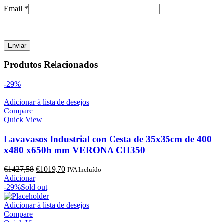
Email
*
Produtos Relacionados
-29%
Adicionar à lista de desejos
Compare
Quick View
Lavavasos Industrial con Cesta de 35x35cm de 400
x480 x650h mm VERONA CH350
O
O
€
1427,58
€
1019,70
IVA Incluído
preço
preço
Adicionar
original
atual
-29%
Sold out
era:
é:
€1427,58.
€1019,70.
Adicionar à lista de desejos
Compare