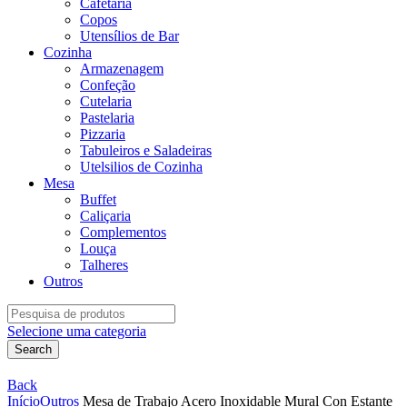
Cafetaria
Copos
Utensílios de Bar
Cozinha
Armazenagem
Confeção
Cutelaria
Pastelaria
Pizzaria
Tabuleiros e Saladeiras
Utelsilios de Cozinha
Mesa
Buffet
Caliçaria
Complementos
Louça
Talheres
Outros
Search
for:
Selecione uma categoria
Search
Back
Início
Outros
Mesa de Trabajo Acero Inoxidable Mural Con Estante