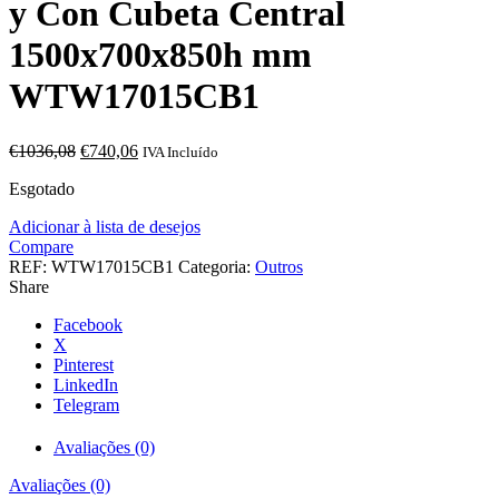
y Con Cubeta Central
1500x700x850h mm
WTW17015CB1
O
O
€
1036,08
€
740,06
IVA Incluído
preço
preço
Esgotado
original
atual
era:
é:
Adicionar à lista de desejos
€1036,08.
€740,06.
Compare
REF:
WTW17015CB1
Categoria:
Outros
Share
Facebook
X
Pinterest
LinkedIn
Telegram
Avaliações (0)
Avaliações (0)