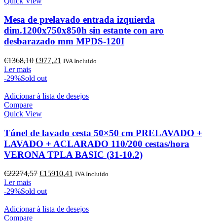
Quick View
Mesa de prelavado entrada izquierda
dim.1200x750x850h sin estante con aro
desbarazado mm MPDS-120I
O
O
€
1368,10
€
977,21
IVA Incluído
preço
preço
Ler mais
original
atual
-29%
Sold out
era:
é:
€1368,10.
€977,21.
Adicionar à lista de desejos
Compare
Quick View
Túnel de lavado cesta 50×50 cm PRELAVADO +
LAVADO + ACLARADO 110/200 cestas/hora
VERONA TPLA BASIC (31-10.2)
O
O
€
22274,57
€
15910,41
IVA Incluído
preço
preço
Ler mais
original
atual
-29%
Sold out
era:
é:
€22274,57.
€15910,41.
Adicionar à lista de desejos
Compare