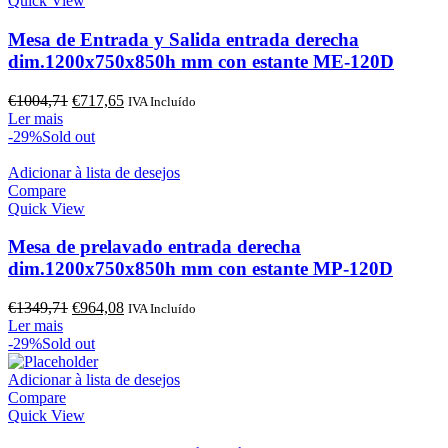
Quick View
Mesa de Entrada y Salida entrada derecha
dim.1200x750x850h mm con estante ME-120D
O
O
€
1004,71
€
717,65
IVA Incluído
preço
preço
Ler mais
original
atual
-29%
Sold out
era:
é:
€1004,71.
€717,65.
Adicionar à lista de desejos
Compare
Quick View
Mesa de prelavado entrada derecha
dim.1200x750x850h mm con estante MP-120D
O
O
€
1349,71
€
964,08
IVA Incluído
preço
preço
Ler mais
original
atual
-29%
Sold out
era:
é:
€1349,71.
€964,08.
Adicionar à lista de desejos
Compare
Quick View