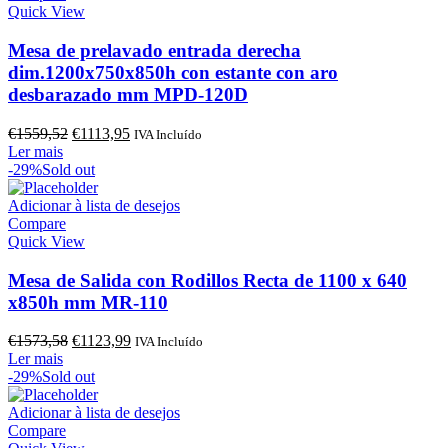
Quick View
Mesa de prelavado entrada derecha
dim.1200x750x850h con estante con aro
desbarazado mm MPD-120D
O
O
€
1559,52
€
1113,95
IVA Incluído
preço
preço
Ler mais
original
atual
-29%
Sold out
era:
é:
€1559,52.
€1113,95.
Adicionar à lista de desejos
Compare
Quick View
Mesa de Salida con Rodillos Recta de 1100 x 640
x850h mm MR-110
O
O
€
1573,58
€
1123,99
IVA Incluído
preço
preço
Ler mais
original
atual
-29%
Sold out
era:
é:
€1573,58.
€1123,99.
Adicionar à lista de desejos
Compare