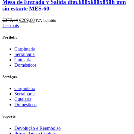
Mesa de Entrada y Salida dim.600x600x850h mm
sin estante MES-60
O
O
€
377,44
€
269,60
IVA Incluído
preço
preço
Ler mais
original
atual
era:
é:
Portfólio
€377,44.
€269,60.
Carpintaria
Serralharia
Cutelaria
Domésticos
Serviços
Carpintaria
Serralharia
Cutelaria
Domésticos
Suporte
Devolução e Reembolso
Privacidade e Cookies