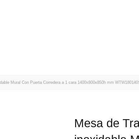
E-Mail: geral@aquivaloriza.com
SOBRE
SERVIÇOS
PORTFOLIO
LOJA
C
earch
r:
idable Mural Con Puerta Corredera a 1 cara 1400x800x850h mm WTW18014
Mesa de Tra