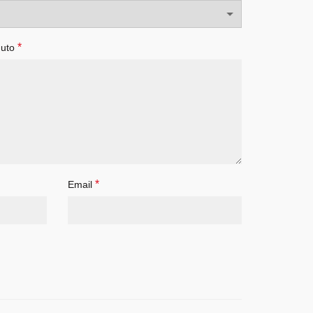
*
duto
*
Email