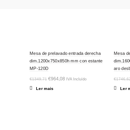
-29%
-29%
Mesa de prelavado entrada derecha
Mesa de
dim.1200x750x850h mm con estante
dim.160
SOL
SOL
D OU
D OU
MP-120D
aro de
T
T
O
O
€
964,08
€
1349,71
€
1746,6
IVA Incluído
preço
preço
Ler mais
Ler 
original
atual
era:
é:
€1349,71.
€964,08.