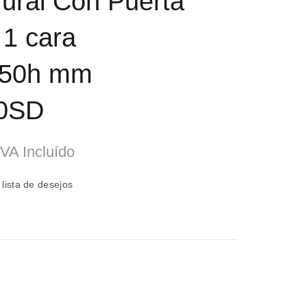
Mural Con Puerta
 1 cara
850h mm
0SD
O
IVA Incluído
reço
 lista de desejos
tual
:
1008,89.