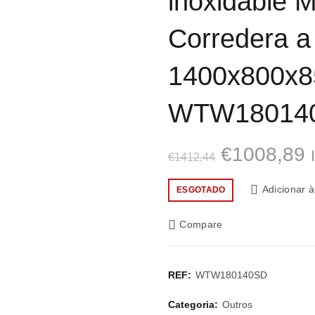
inoxidable 
Corredera a
1400x800x
WTW18014
O
€
1008,89
€
1412,44
preço
p
Adicionar à
ESGOTADO
original
a
Compare
era:
é
€1412,44.
€
REF:
WTW180140SD
Categoria:
Outros