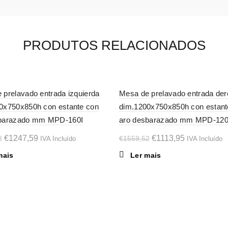
PRODUTOS RELACIONADOS
-29%
 prelavado entrada izquierda
Mesa de prelavado entrada de
0x750x850h con estante con
dim.1200x750x850h con estant
SOL
D OU
sbarazado mm MPD-160I
aro desbarazado mm MPD-12
T
O
O
O
O
€
1247,59
€
1113,95
2
€
1559,52
IVA Incluído
IVA Incluído
preço
preço
preço
preço
mais
Ler mais
original
atual
original
atual
era:
é:
era:
é:
€1746,62.
€1247,59.
€1559,52.
€1113,95.