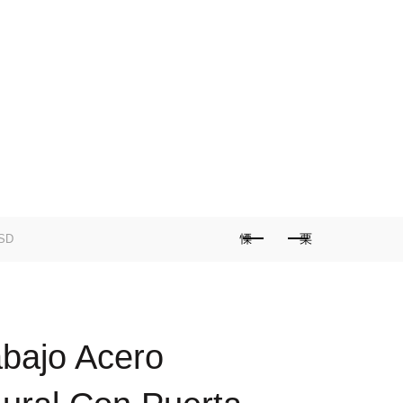
A MINHA CONTA
FAQS
0
ONTACTO
0
/
€
0,00
SELECIONE UMA CATEGORIA
0SD
bajo Acero