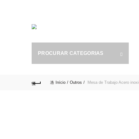
Tel.: (+351) 914 164 486
|
Fixo.: (+351) 219 612 235
|
S
PROCURAR CATEGORIAS
fo
Início
Outros
Mesa de Trabajo Acero inox