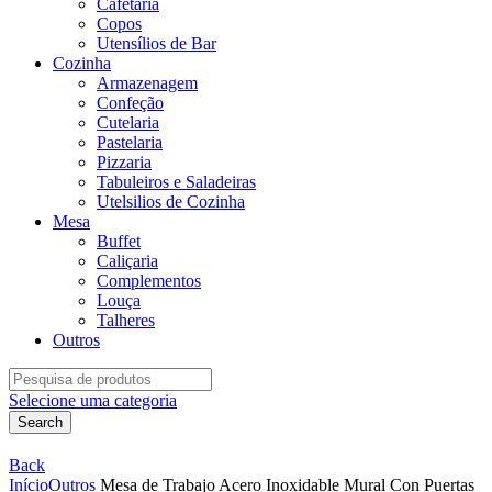
Cafetaria
Copos
Utensílios de Bar
Cozinha
Armazenagem
Confeção
Cutelaria
Pastelaria
Pizzaria
Tabuleiros e Saladeiras
Utelsilios de Cozinha
Mesa
Buffet
Caliçaria
Complementos
Louça
Talheres
Outros
Search
for:
Selecione uma categoria
Search
Back
Início
Outros
Mesa de Trabajo Acero Inoxidable Mural Con Puertas