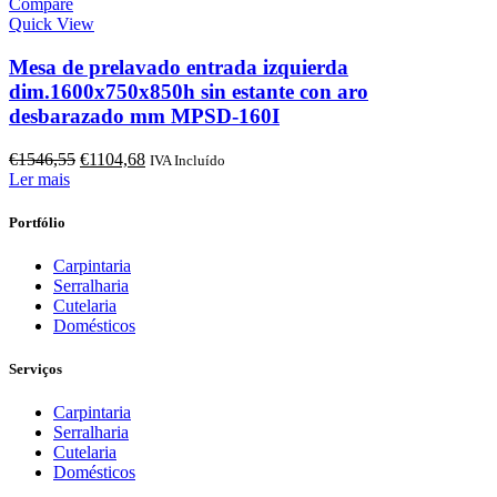
Compare
Quick View
Mesa de prelavado entrada izquierda
dim.1600x750x850h sin estante con aro
desbarazado mm MPSD-160I
O
O
€
1546,55
€
1104,68
IVA Incluído
preço
preço
Ler mais
original
atual
era:
é:
Portfólio
€1546,55.
€1104,68.
Carpintaria
Serralharia
Cutelaria
Domésticos
Serviços
Carpintaria
Serralharia
Cutelaria
Domésticos