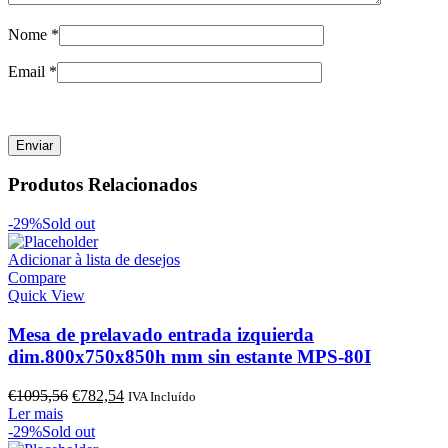
Nome
*
Email
*
Produtos Relacionados
-29%
Sold out
Adicionar à lista de desejos
Compare
Quick View
Mesa de prelavado entrada izquierda
dim.800x750x850h mm sin estante MPS-80I
O
O
€
1095,56
€
782,54
IVA Incluído
preço
preço
Ler mais
original
atual
-29%
Sold out