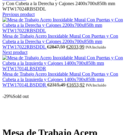
y Con Cubeta a la Derecha y Cajones 2400x700x850h mm
WTW17024RBSDDL
Previous product
Mesa de Trabajo Acero Inoxidable Mural Con Puertas y Con
Cubeta a la Derecha y Cajones 2200x700x850h mm
O
O
WTW17022RBSDDL
€
2847,59
€
2033,99
IVA Incluído
preço
preço
Next product
original
atual
era:
é:
€2847,59.
€2033,99.
Mesa de Trabajo Acero Inoxidable Mural Con Puertas y Con
Cubeta a la Izquierda y Cajones 1400x700x850h mm
O
O
WTW17014LBSDDR
€
2315,49
€
1653,92
IVA Incluído
preço
preço
original
atual
-29%
Sold out
era:
é:
€2315,49.
€1653,92.
Click to enlarge
Mesa de Trabajo Acero