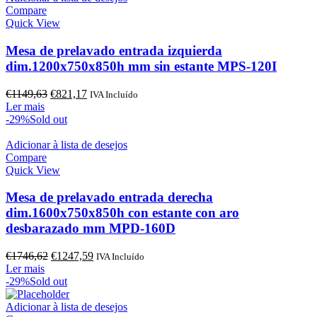
Compare
Quick View
Mesa de prelavado entrada izquierda
dim.1200x750x850h mm sin estante MPS-120I
O
O
€
1149,63
€
821,17
IVA Incluído
preço
preço
Ler mais
original
atual
-29%
Sold out
era:
é:
€1149,63.
€821,17.
Adicionar à lista de desejos
Compare
Quick View
Mesa de prelavado entrada derecha
dim.1600x750x850h con estante con aro
desbarazado mm MPD-160D
O
O
€
1746,62
€
1247,59
IVA Incluído
preço
preço
Ler mais
original
atual
-29%
Sold out
era:
é:
€1746,62.
€1247,59.
Adicionar à lista de desejos