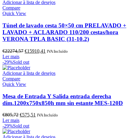
€1559,52.
€1113,95.
Adicionar à lista de desejos
Compare
Quick View
Túnel de lavado cesta 50×50 cm PRELAVADO +
LAVADO + ACLARADO 110/200 cestas/hora
VERONA TPLA BASIC (31-10.2)
O
O
€
22274,57
€
15910,41
IVA Incluído
preço
preço
Ler mais
original
atual
-29%
Sold out
era:
é:
€22274,57.
€15910,41.
Adicionar à lista de desejos
Compare
Quick View
Mesa de Entrada Y Salida entrada derecha
dim.1200x750x850h mm sin estante MES-120D
O
O
€
805,72
€
575,51
IVA Incluído
preço
preço
Ler mais
original
atual
-29%
Sold out
era:
é:
€805,72.
€575,51.
Adicionar à lista de desejos