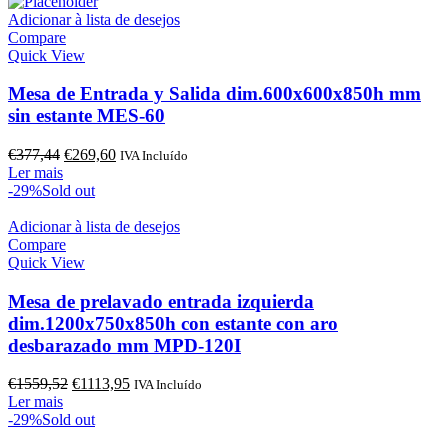
era:
é:
€1095,56.
€782,54.
Adicionar à lista de desejos
Compare
Quick View
Mesa de Entrada y Salida dim.600x600x850h mm
sin estante MES-60
O
O
€
377,44
€
269,60
IVA Incluído
preço
preço
Ler mais
original
atual
-29%
Sold out
era:
é:
€377,44.
€269,60.
Adicionar à lista de desejos
Compare
Quick View
Mesa de prelavado entrada izquierda
dim.1200x750x850h con estante con aro
desbarazado mm MPD-120I
O
O
€
1559,52
€
1113,95
IVA Incluído
preço
preço
Ler mais
original
atual
-29%
Sold out
era:
é: