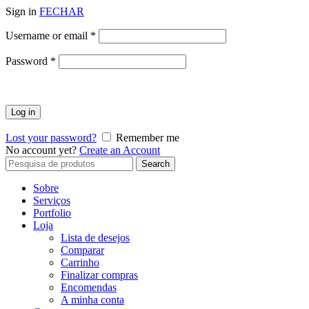
Sign in
FECHAR
Obrigatório
Username or email
*
Obrigatório
Password
*
Log in
Lost your password?
Remember me
No account yet?
Create an Account
Search
Search
for:
Sobre
Serviços
Portfolio
Loja
Lista de desejos
Comparar
Carrinho
Finalizar compras
Encomendas
A minha conta