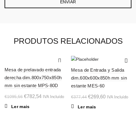
PRODUTOS RELACIONADOS
-29%
-29%
Mesa de prelavado entrada
Mesa de Entrada y Salida
SOL
SOL
derecha dim.800x750x850h
dim.600x600x850h mm sin
D OU
D OU
T
T
mm sin estante MPS-80D
estante MES-60
O
O
€
782,54
O
O
€
1095,56
€
269,60
IVA Incluído
€
377,44
IVA Incluído
preço
preço
preço
preço
Ler mais
Ler mais
original
atual
original
atual
era:
é:
era:
é:
€1095,56.
€782,54.
€377,44.
€269,60.