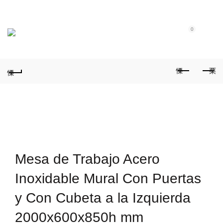
Tel.: (+351) 914 164 486
|
Fixo.: (+351) 219 612 235
|
E-Mail:
geral@aquivaloriza.com
0
0
Mesa de Trabajo Acero
Inoxidable Mural Con Puertas
y Con Cubeta a la Izquierda
2000x600x850h mm