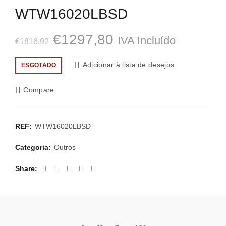
WTW16020LBSD
O
O
€
1297,80
IVA Incluído
€
1816,92
preço
preço
Adicionar à lista de desejos
ESGOTADO
original
atual
Compare
era:
é:
€1816,92.
€1297,80.
REF:
WTW16020LBSD
Categoria:
Outros
Share