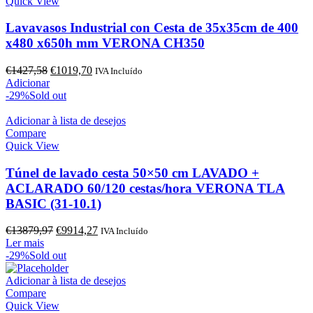
Quick View
Lavavasos Industrial con Cesta de 35x35cm de 400
x480 x650h mm VERONA CH350
O
O
€
1427,58
€
1019,70
IVA Incluído
preço
preço
Adicionar
original
atual
-29%
Sold out
era:
é:
€1427,58.
€1019,70.
Adicionar à lista de desejos
Compare
Quick View
Túnel de lavado cesta 50×50 cm LAVADO +
ACLARADO 60/120 cestas/hora VERONA TLA
BASIC (31-10.1)
O
O
€
13879,97
€
9914,27
IVA Incluído
preço
preço
Ler mais
original
atual
-29%
Sold out
era:
é:
€13879,97.
€9914,27.
Adicionar à lista de desejos
Compare
Quick View