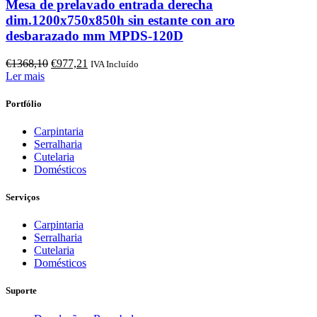
Mesa de prelavado entrada derecha
dim.1200x750x850h sin estante con aro
desbarazado mm MPDS-120D
O
O
€
1368,10
€
977,21
IVA Incluído
preço
preço
Ler mais
original
atual
era:
é:
Portfólio
€1368,10.
€977,21.
Carpintaria
Serralharia
Cutelaria
Domésticos
Serviços
Carpintaria
Serralharia
Cutelaria
Domésticos
Suporte