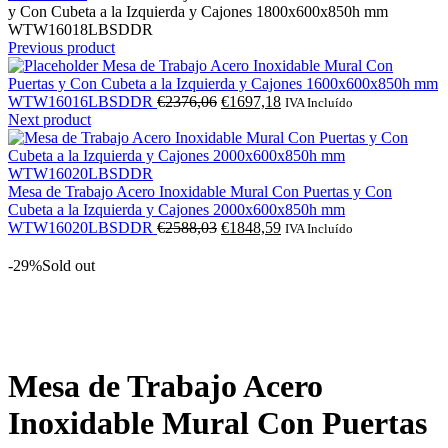
y Con Cubeta a la Izquierda y Cajones 1800x600x850h mm
WTW16018LBSDDR
Previous product
Mesa de Trabajo Acero Inoxidable Mural Con
Puertas y Con Cubeta a la Izquierda y Cajones 1600x600x850h mm
O
O
WTW16016LBSDDR
€
2376,06
€
1697,18
IVA Incluído
preço
preço
Next product
original
atual
era:
é:
€2376,06.
€1697,18.
Mesa de Trabajo Acero Inoxidable Mural Con Puertas y Con
Cubeta a la Izquierda y Cajones 2000x600x850h mm
O
O
WTW16020LBSDDR
€
2588,03
€
1848,59
IVA Incluído
preço
preço
original
atual
-29%
Sold out
era:
é:
€2588,03.
€1848,59.
Click to enlarge
Mesa de Trabajo Acero
Inoxidable Mural Con Puertas