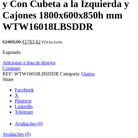
y Con Cubeta a la Izquierda y
Cajones 1800x600x850h mm
WTW16018LBSDDR
O
O
€
2469,06
€
1763,62
IVA Incluído
preço
preço
Esgotado
original
atual
era:
é:
Adicionar à lista de desejos
€2469,06.
€1763,62.
Compare
REF:
WTW16018LBSDDR
Categoria:
Outros
Share
Facebook
X
Pinterest
LinkedIn
Telegram
Avaliações (0)
Avaliações (0)