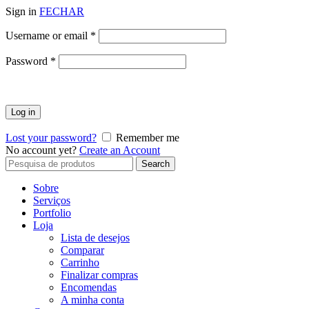
Sign in
FECHAR
Obrigatório
Username or email
*
Obrigatório
Password
*
Log in
Lost your password?
Remember me
No account yet?
Create an Account
Search
Search
for:
Sobre
Serviços
Portfolio
Loja
Lista de desejos
Comparar
Carrinho
Finalizar compras
Encomendas
A minha conta