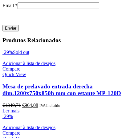
Email
*
Produtos Relacionados
-29%
Sold out
Adicionar à lista de desejos
Compare
Quick View
Mesa de prelavado entrada derecha
dim.1200x750x850h mm con estante MP-120D
O
O
€
1349,71
€
964,08
IVA Incluído
preço
preço
Ler mais
original
atual
-29%
era:
é:
€1349,71.
€964,08.
Adicionar à lista de desejos
Compare