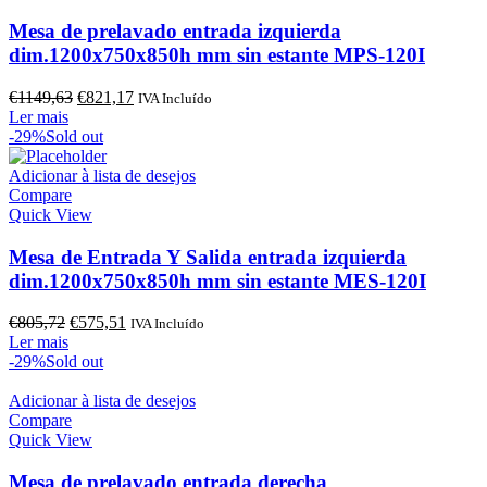
Mesa de prelavado entrada izquierda
dim.1200x750x850h mm sin estante MPS-120I
O
O
€
1149,63
€
821,17
IVA Incluído
preço
preço
Ler mais
original
atual
-29%
Sold out
era:
é:
€1149,63.
€821,17.
Adicionar à lista de desejos
Compare
Quick View
Mesa de Entrada Y Salida entrada izquierda
dim.1200x750x850h mm sin estante MES-120I
O
O
€
805,72
€
575,51
IVA Incluído
preço
preço
Ler mais
original
atual
-29%
Sold out
era:
é:
€805,72.
€575,51.
Adicionar à lista de desejos
Compare
Quick View
Mesa de prelavado entrada derecha