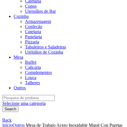
Cafetaria
Copos
Utensílios de Bar
Cozinha
Armazenagem
Confeção
Cutelaria
Pastelaria
Pizzaria
Tabuleiros e Saladeiras
Utelsilios de Cozinha
Mesa
Buffet
Caliçaria
Complementos
Louça
Talheres
Outros
Search
for:
Selecione uma categoria
Search
Back
Início
Outros
Mesa de Trabajo Acero Inoxidable Mural Con Puertas