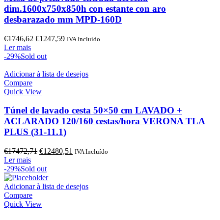
dim.1600x750x850h con estante con aro
desbarazado mm MPD-160D
O
O
€
1746,62
€
1247,59
IVA Incluído
preço
preço
Ler mais
original
atual
-29%
Sold out
era:
é:
€1746,62.
€1247,59.
Adicionar à lista de desejos
Compare
Quick View
Túnel de lavado cesta 50×50 cm LAVADO +
ACLARADO 120/160 cestas/hora VERONA TLA
PLUS (31-11.1)
O
O
€
17472,71
€
12480,51
IVA Incluído
preço
preço
Ler mais
original
atual
-29%
Sold out
era:
é:
€17472,71.
€12480,51.
Adicionar à lista de desejos
Compare
Quick View