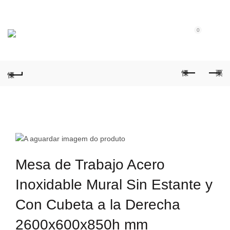
Tel.: (+351) 914 164 486
|
Fixo.: (+351) 219 612 235
|
E-Mail:
geral@aquivaloriza.com
0
0
Mesa de Trabajo Acero
Inoxidable Mural Sin Estante y
Con Cubeta a la Derecha
2600x600x850h mm