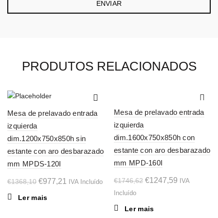
PRODUTOS RELACIONADOS
-29%
-29%
Mesa de prelavado entrada
Mesa de prelavado entrada
SOL
SOL
izquierda
izquierda
D OU
D OU
T
T
dim.1600x750x850h con
dim.1200x750x850h sin
estante con aro desbarazado
estante con aro desbarazado
mm MPD-160I
mm MPDS-120I
O
O
€
1247,59
O
O
€
1746,62
€
977,21
IVA
€
1368,10
IVA Incluído
preço
preço
preço
preço
Incluído
Ler mais
original
atual
original
atual
Ler mais
era:
é:
era:
é: