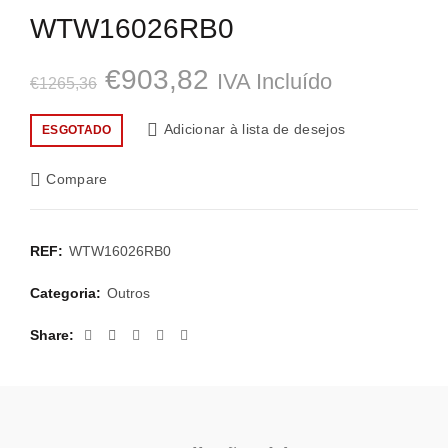
WTW16026RB0
O
O
€
903,82
IVA Incluído
€
1265,36
preço
preço
Adicionar à lista de desejos
ESGOTADO
original
atual
Compare
era:
é:
€1265,36.
€903,82.
REF:
WTW16026RB0
Categoria:
Outros
Share