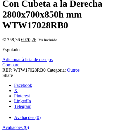
Con Cubeta a la Derecha
2800x700x850h mm
WTW17028RB0
O
O
€
1358,36
€
970,26
IVA Incluído
preço
preço
Esgotado
original
atual
era:
é:
Adicionar à lista de desejos
€1358,36.
€970,26.
Compare
REF:
WTW17028RB0
Categoria:
Outros
Share
Facebook
X
Pinterest
LinkedIn
Telegram
Avaliações (0)
Avaliações (0)