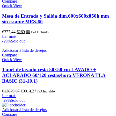
Compare
Quick View
Mesa de Entrada y Salida dim.600x600x850h mm
sin estante MES-60
O
O
€
377,44
€
269,60
IVA Incluído
preço
preço
Ler mais
original
atual
-29%
Sold out
era:
é:
€377,44.
€269,60.
Adicionar à lista de desejos
Compare
Quick View
Túnel de lavado cesta 50×50 cm LAVADO +
ACLARADO 60/120 cestas/hora VERONA TLA
BASIC (31-10.1)
O
O
€
13879,97
€
9914,27
IVA Incluído
preço
preço
Ler mais
original
atual
-29%
Sold out
era:
é:
€13879,97.
€9914,27.
Adicionar à lista de desejos
Compare