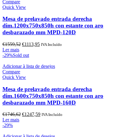
Compare
Quick View
Mesa de prelavado entrada derecha
dim.1200x750x850h con estante con aro
desbarazado mm MPD-120D
O
O
€
1559,52
€
1113,95
IVA Incluído
preço
preço
Ler mais
original
atual
-29%
Sold out
era:
é:
€1559,52.
€1113,95.
Adicionar à lista de desejos
Compare
Quick View
Mesa de prelavado entrada derecha
dim.1600x750x850h con estante con aro
desbarazado mm MPD-160D
O
O
€
1746,62
€
1247,59
IVA Incluído
preço
preço
Ler mais
original
atual
-29%
era:
é:
€1746,62.
€1247,59.
Adicionar à lista de desejos