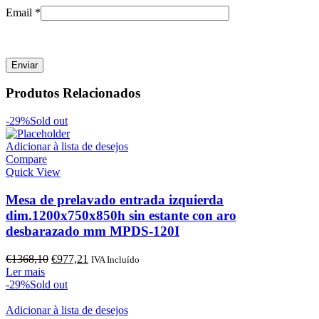
Email
*
Produtos Relacionados
-29%
Sold out
Adicionar à lista de desejos
Compare
Quick View
Mesa de prelavado entrada izquierda
dim.1200x750x850h sin estante con aro
desbarazado mm MPDS-120I
O
O
€
1368,10
€
977,21
IVA Incluído
preço
preço
Ler mais
original
atual
-29%
Sold out
era:
é:
€1368,10.
€977,21.
Adicionar à lista de desejos