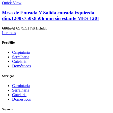
Quick View
Mesa de Entrada Y Salida entrada izquierda
dim.1200x750x850h mm sin estante MES-120I
O
O
€
805,72
€
575,51
IVA Incluído
preço
preço
Ler mais
original
atual
era:
é:
Portfólio
€805,72.
€575,51.
Carpintaria
Serralharia
Cutelaria
Domésticos
Serviços
Carpintaria
Serralharia
Cutelaria
Domésticos
Suporte