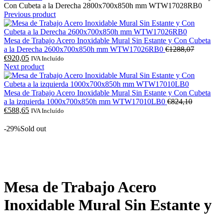
Con Cubeta a la Derecha 2800x700x850h mm WTW17028RB0
Previous product
Mesa de Trabajo Acero Inoxidable Mural Sin Estante y Con Cubeta
O
a la Derecha 2600x700x850h mm WTW17026RB0
€
1288,07
O
preço
€
920,05
IVA Incluído
preço
original
Next product
atual
era:
é:
€1288,
€920,05.
Mesa de Trabajo Acero Inoxidable Mural Sin Estante y Con Cubeta
O
a la izquierda 1000x700x850h mm WTW17010LB0
€
824,10
O
preço
€
588,65
IVA Incluído
preço
original
atual
era:
-29%
Sold out
é:
€824,10
€588,65.
Click to enlarge
Mesa de Trabajo Acero
Inoxidable Mural Sin Estante y