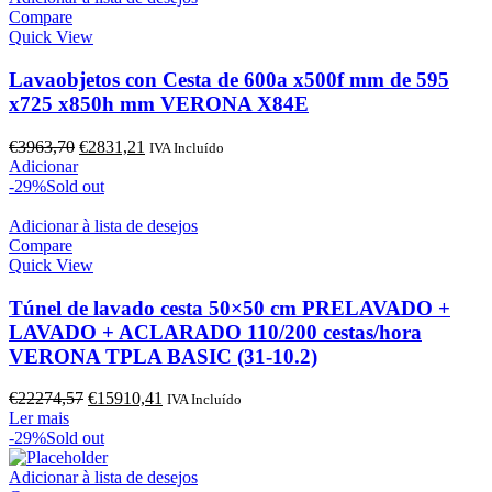
Compare
Quick View
Lavaobjetos con Cesta de 600a x500f mm de 595
x725 x850h mm VERONA X84E
O
O
€
3963,70
€
2831,21
IVA Incluído
preço
preço
Adicionar
original
atual
-29%
Sold out
era:
é:
€3963,70.
€2831,21.
Adicionar à lista de desejos
Compare
Quick View
Túnel de lavado cesta 50×50 cm PRELAVADO +
LAVADO + ACLARADO 110/200 cestas/hora
VERONA TPLA BASIC (31-10.2)
O
O
€
22274,57
€
15910,41
IVA Incluído
preço
preço
Ler mais
original
atual
-29%
Sold out
era:
é:
€22274,57.
€15910,41.
Adicionar à lista de desejos