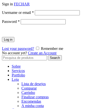
Sign in
FECHAR
Obrigatório
Username or email
*
Obrigatório
Password
*
Log in
Lost your password?
Remember me
No account yet?
Create an Account
Search
Search
for:
Sobre
Serviços
Portfolio
Loja
Lista de desejos
Comparar
Carrinho
Finalizar compras
Encomendas
A minha conta