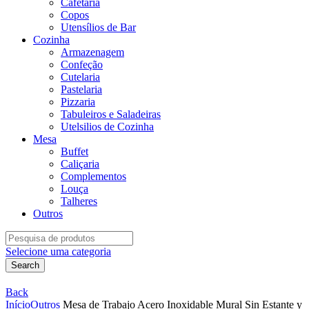
Cafetaria
Copos
Utensílios de Bar
Cozinha
Armazenagem
Confeção
Cutelaria
Pastelaria
Pizzaria
Tabuleiros e Saladeiras
Utelsilios de Cozinha
Mesa
Buffet
Caliçaria
Complementos
Louça
Talheres
Outros
Search
for:
Selecione uma categoria
Search
Back
Início
Outros
Mesa de Trabajo Acero Inoxidable Mural Sin Estante y