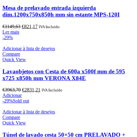
Mesa de prelavado entrada izquierda
dim.1200x750x850h mm sin estante MPS-120I
O
O
€
1149,63
€
821,17
IVA Incluído
preço
preço
Ler mais
original
atual
-29%
era:
é:
€1149,63.
€821,17.
Adicionar à lista de desejos
Compare
Quick View
Lavaobjetos con Cesta de 600a x500f mm de 595
x725 x850h mm VERONA X84E
O
O
€
3963,70
€
2831,21
IVA Incluído
preço
preço
Adicionar
original
atual
-29%
Sold out
era:
é:
€3963,70.
€2831,21.
Adicionar à lista de desejos
Compare
Quick View
Túnel de lavado cesta 50×50 cm PRELAVADO +