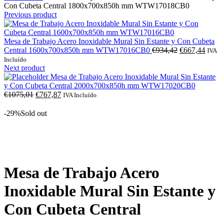
Con Cubeta Central 1800x700x850h mm WTW17018CB0
Previous product
Mesa de Trabajo Acero Inoxidable Mural Sin Estante y Con Cubeta
O
O
Central 1600x700x850h mm WTW17016CB0
€
934,42
€
667,44
IVA
preço
preç
Incluído
original
atual
Next product
era:
é:
Mesa de Trabajo Acero Inoxidable Mural Sin Estante
€934,42.
€667
y Con Cubeta Central 2000x700x850h mm WTW17020CB0
O
O
€
1075,01
€
767,87
IVA Incluído
preço
preço
original
atual
-29%
Sold out
era:
é:
€1075,01.
€767,87.
Click to enlarge
Mesa de Trabajo Acero
Inoxidable Mural Sin Estante y
Con Cubeta Central