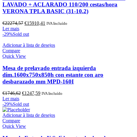
LAVADO + ACLARADO 110/200 cestas/hora
VERONA TPLA BASIC (31-10.2)
O
O
€
22274,57
€
15910,41
IVA Incluído
preço
preço
Ler mais
original
atual
-29%
Sold out
era:
é:
€22274,57.
€15910,41.
Adicionar à lista de desejos
Compare
Quick View
Mesa de prelavado entrada izquierda
dim.1600x750x850h con estante con aro
desbarazado mm MPD-160I
O
O
€
1746,62
€
1247,59
IVA Incluído
preço
preço
Ler mais
original
atual
-29%
Sold out
era:
é:
€1746,62.
€1247,59.
Adicionar à lista de desejos
Compare
Quick View