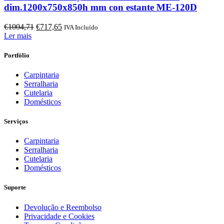
dim.1200x750x850h mm con estante ME-120D
O
O
€
1004,71
€
717,65
IVA Incluído
preço
preço
Ler mais
original
atual
era:
é:
Portfólio
€1004,71.
€717,65.
Carpintaria
Serralharia
Cutelaria
Domésticos
Serviços
Carpintaria
Serralharia
Cutelaria
Domésticos
Suporte
Devolução e Reembolso
Privacidade e Cookies