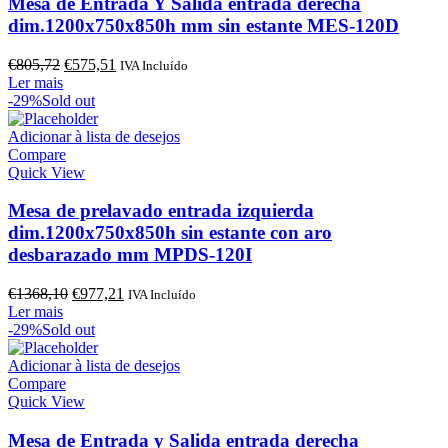
Mesa de Entrada Y Salida entrada derecha
dim.1200x750x850h mm sin estante MES-120D
O
O
€
805,72
€
575,51
IVA Incluído
preço
preço
Ler mais
original
atual
-29%
Sold out
era:
é:
€805,72.
€575,51.
Adicionar à lista de desejos
Compare
Quick View
Mesa de prelavado entrada izquierda
dim.1200x750x850h sin estante con aro
desbarazado mm MPDS-120I
O
O
€
1368,10
€
977,21
IVA Incluído
preço
preço
Ler mais
original
atual
-29%
Sold out
era:
é:
€1368,10.
€977,21.
Adicionar à lista de desejos
Compare
Quick View
Mesa de Entrada y Salida entrada derecha