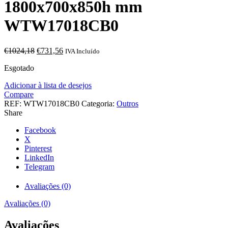
1800x700x850h mm
WTW17018CB0
O
O
€
1024,18
€
731,56
IVA Incluído
preço
preço
Esgotado
original
atual
era:
é:
Adicionar à lista de desejos
€1024,18.
€731,56.
Compare
REF:
WTW17018CB0
Categoria:
Outros
Share
Facebook
X
Pinterest
LinkedIn
Telegram
Avaliações (0)
Avaliações (0)
Avaliações