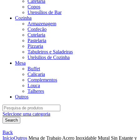
Cafetaria
Copos
Utensílios de Bar
Cozinha
Armazenagem
Confeção
Cutelaria
Pastelaria
Pizzaria
Tabuleiros e Saladeiras
Utelsilios de Cozinha
Mesa
Buffet
Caliçaria
Complementos
Louça
Talheres
Outros
Search
for:
Selecione uma categoria
Search
Back
Início
Outros
Mesa de Trabajo Acero Inoxidable Mural Sin Estante y