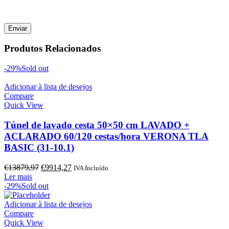
Produtos Relacionados
-29%
Sold out
Adicionar à lista de desejos
Compare
Quick View
Túnel de lavado cesta 50×50 cm LAVADO +
ACLARADO 60/120 cestas/hora VERONA TLA
BASIC (31-10.1)
O
O
€
13879,97
€
9914,27
IVA Incluído
preço
preço
Ler mais
original
atual
-29%
Sold out
era:
é:
€13879,97.
€9914,27.
Adicionar à lista de desejos
Compare
Quick View