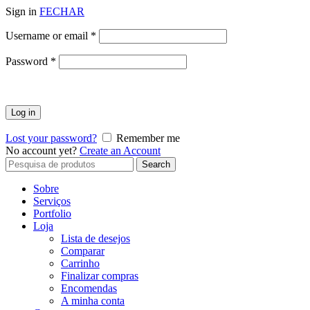
Sign in
FECHAR
Obrigatório
Username or email
*
Obrigatório
Password
*
Log in
Lost your password?
Remember me
No account yet?
Create an Account
Search
Search
for:
Sobre
Serviços
Portfolio
Loja
Lista de desejos
Comparar
Carrinho
Finalizar compras
Encomendas
A minha conta