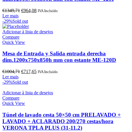
O
O
€
1349,71
€
964,08
IVA Incluído
preço
preço
Ler mais
original
atual
-29%
Sold out
era:
é:
€1349,71.
€964,08.
Adicionar à lista de desejos
Compare
Quick View
Mesa de Entrada y Salida entrada derecha
dim.1200x750x850h mm con estante ME-120D
O
O
€
1004,71
€
717,65
IVA Incluído
preço
preço
Ler mais
original
atual
-29%
Sold out
era:
é:
€1004,71.
€717,65.
Adicionar à lista de desejos
Compare
Quick View
Túnel de lavado cesta 50×50 cm PRELAVADO +
LAVADO + ACLARADO 200/270 cestas/hora
VERONA TPLA PLUS (31-11.2)