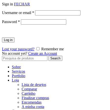
Sign in
FECHAR
Obrigatório
Username or email
*
Obrigatório
Password
*
Log in
Lost your password?
Remember me
No account yet?
Create an Account
Search
Search
for:
Sobre
Serviços
Portfolio
Loja
Lista de desejos
Comparar
Carrinho
Finalizar compras
Encomendas
A minha conta