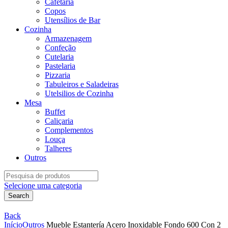
Cafetaria
Copos
Utensílios de Bar
Cozinha
Armazenagem
Confeção
Cutelaria
Pastelaria
Pizzaria
Tabuleiros e Saladeiras
Utelsilios de Cozinha
Mesa
Buffet
Caliçaria
Complementos
Louça
Talheres
Outros
Search
for:
Selecione uma categoria
Search
Back
Início
Outros
Mueble Estantería Acero Inoxidable Fondo 600 Con 2