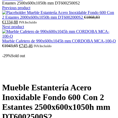
Estantes 2500x600x1050h mm DT6002500S2
Previous product
Mueble Estantería Acero Inoxidable Fondo 600 Con
O
2 Estantes 2000x600x1050h mm DT6002000S2
€
1868,83
O
preço
€
1334,88
IVA Incluído
preço
original
Next product
atual
era:
é:
€1868,83.
€1334,88.
Mueble Cafetero de 990x600x1045h mm CORDOBA MCA-100-O
O
O
€
1043,65
€
745,46
IVA Incluído
preço
preço
original
atual
-29%
Sold out
era:
é:
€1043,65.
€745,46.
Click to enlarge
Mueble Estantería Acero
Inoxidable Fondo 600 Con 2
Estantes 2500x600x1050h mm
DT6002500S2