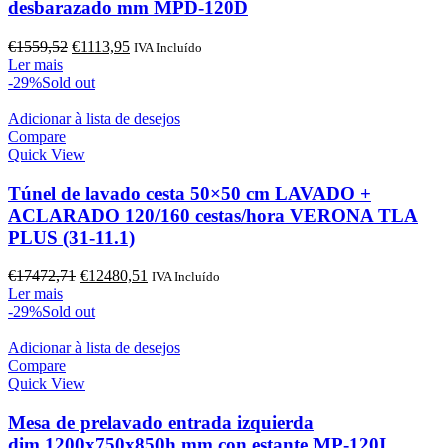
desbarazado mm MPD-120D
O
O
€
1559,52
€
1113,95
IVA Incluído
preço
preço
Ler mais
original
atual
-29%
Sold out
era:
é:
€1559,52.
€1113,95.
Adicionar à lista de desejos
Compare
Quick View
Túnel de lavado cesta 50×50 cm LAVADO +
ACLARADO 120/160 cestas/hora VERONA TLA
PLUS (31-11.1)
O
O
€
17472,71
€
12480,51
IVA Incluído
preço
preço
Ler mais
original
atual
-29%
Sold out
era:
é:
€17472,71.
€12480,51.
Adicionar à lista de desejos
Compare
Quick View
Mesa de prelavado entrada izquierda
dim.1200x750x850h mm con estante MP-120I