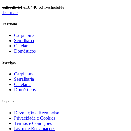
O
O
€
25825,14
€
18446,53
IVA Incluído
preço
preço
Ler mais
original
atual
era:
é:
Portfólio
€25825,14.
€18446,53.
Carpintaria
Serralharia
Cutelaria
Domésticos
Serviços
Carpintaria
Serralharia
Cutelaria
Domésticos
Suporte
Devolução e Reembolso
Privacidade e Cookies
Termos e Condições
Livro de Reclamações