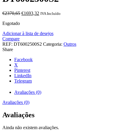
O
O
€
2370,65
€
1693,32
IVA Incluído
preço
preço
Esgotado
original
atual
era:
é:
Adicionar à lista de desejos
€2370,65.
€1693,32.
Compare
REF:
DT6002500S2
Categoria:
Outros
Share
Facebook
X
Pinterest
LinkedIn
Telegram
Avaliações (0)
Avaliações (0)
Avaliações
Ainda não existem avaliações.