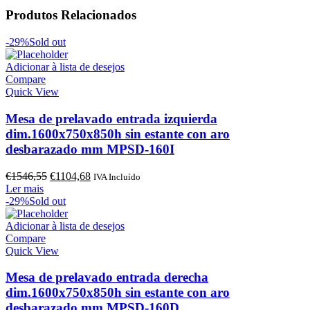
Produtos Relacionados
-29%
Sold out
Adicionar à lista de desejos
Compare
Quick View
Mesa de prelavado entrada izquierda
dim.1600x750x850h sin estante con aro
desbarazado mm MPSD-160I
O
O
€
1546,55
€
1104,68
IVA Incluído
preço
preço
Ler mais
original
atual
-29%
Sold out
era:
é:
€1546,55.
€1104,68.
Adicionar à lista de desejos
Compare
Quick View
Mesa de prelavado entrada derecha
dim.1600x750x850h sin estante con aro
desbarazado mm MPSD-160D