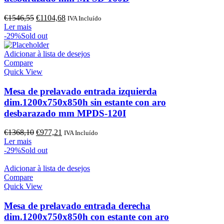
O
O
€
1546,55
€
1104,68
IVA Incluído
preço
preço
Ler mais
original
atual
-29%
Sold out
era:
é:
€1546,55.
€1104,68.
Adicionar à lista de desejos
Compare
Quick View
Mesa de prelavado entrada izquierda
dim.1200x750x850h sin estante con aro
desbarazado mm MPDS-120I
O
O
€
1368,10
€
977,21
IVA Incluído
preço
preço
Ler mais
original
atual
-29%
Sold out
era:
é:
€1368,10.
€977,21.
Adicionar à lista de desejos
Compare
Quick View
Mesa de prelavado entrada derecha
dim.1200x750x850h con estante con aro