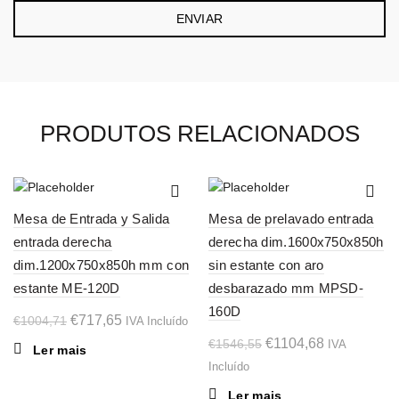
PRODUTOS RELACIONADOS
-29%
-29%
Mesa de Entrada y Salida
Mesa de prelavado entrada
SOL
SOL
entrada derecha
derecha dim.1600x750x850h
D OU
D OU
T
T
dim.1200x750x850h mm con
sin estante con aro
estante ME-120D
desbarazado mm MPSD-
160D
O
O
€
717,65
€
1004,71
IVA Incluído
preço
preço
O
O
€
1104,68
€
1546,55
IVA
Ler mais
original
atual
preço
preço
Incluído
era:
é:
original
atual
Ler mais