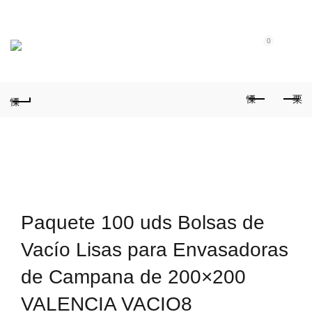
Tel.: (+351) 914 164 486
|
Fixo.: (+351) 219 612 235
|
E-Mail:
geral@aquivaloriza.com
0
0
Paquete 100 uds Bolsas de
Vacío Lisas para Envasadoras
de Campana de 200×200
VALENCIA VACIO8