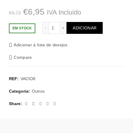
O
O
€
6,95
IVA Incluído
€
9,73
preço
preço
Quantidade de Paquete 100 uds Bolsas 
ADICIONAR
EM STOCK
original
atual
Adicionar à lista de desejos
era:
é:
Compare
€9,73.
€6,95.
REF:
VACIO8
Categoria:
Outros
Share