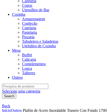
Cafetaria
Copos
Utensílios de Bar
Cozinha
Armazenagem
Confeção
Cutelaria
Pastelaria
Pizzaria
Tabuleiros e Saladeiras
Utelsilios de Cozinha
Mesa
Buffet
Caliçaria
Complementos
Louça
Talheres
Outros
Search
for:
Selecione uma categoria
Search
Back
Início
Outros
Plafón de Acero Inoxidable Trasero Con Fondo 1700