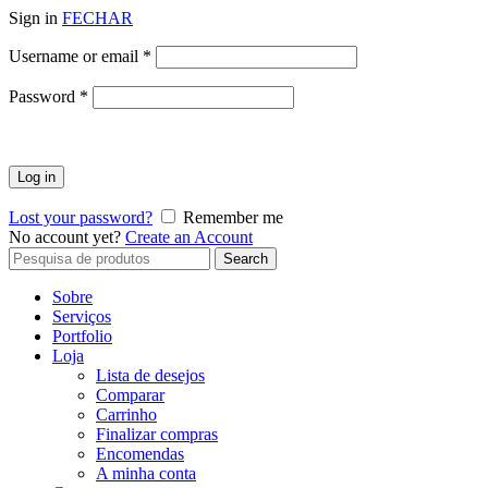
Sign in
FECHAR
Obrigatório
Username or email
*
Obrigatório
Password
*
Log in
Lost your password?
Remember me
No account yet?
Create an Account
Search
Search
for:
Sobre
Serviços
Portfolio
Loja
Lista de desejos
Comparar
Carrinho
Finalizar compras
Encomendas
A minha conta