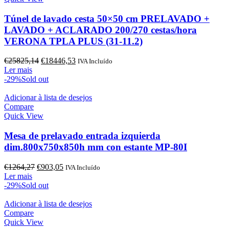
Túnel de lavado cesta 50×50 cm PRELAVADO +
LAVADO + ACLARADO 200/270 cestas/hora
VERONA TPLA PLUS (31-11.2)
O
O
€
25825,14
€
18446,53
IVA Incluído
preço
preço
Ler mais
original
atual
-29%
Sold out
era:
é:
€25825,14.
€18446,53.
Adicionar à lista de desejos
Compare
Quick View
Mesa de prelavado entrada izquierda
dim.800x750x850h mm con estante MP-80I
O
O
€
1264,27
€
903,05
IVA Incluído
preço
preço
Ler mais
original
atual
-29%
Sold out
era:
é:
€1264,27.
€903,05.
Adicionar à lista de desejos
Compare
Quick View