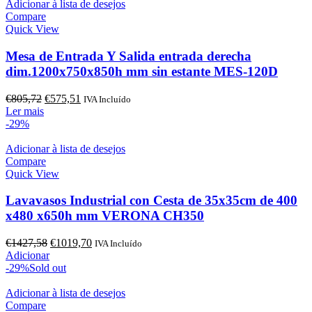
Adicionar à lista de desejos
Compare
Quick View
Mesa de Entrada Y Salida entrada derecha
dim.1200x750x850h mm sin estante MES-120D
O
O
€
805,72
€
575,51
IVA Incluído
preço
preço
Ler mais
original
atual
-29%
era:
é:
€805,72.
€575,51.
Adicionar à lista de desejos
Compare
Quick View
Lavavasos Industrial con Cesta de 35x35cm de 400
x480 x650h mm VERONA CH350
O
O
€
1427,58
€
1019,70
IVA Incluído
preço
preço
Adicionar
original
atual
-29%
Sold out
era:
é:
€1427,58.
€1019,70.
Adicionar à lista de desejos
Compare