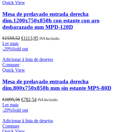
Quick View
Mesa de prelavado entrada derecha
dim.1200x750x850h con estante con aro
desbarazado mm MPD-120D
O
O
€
1559,52
€
1113,95
IVA Incluído
preço
preço
Ler mais
original
atual
-29%
Sold out
era:
é:
€1559,52.
€1113,95.
Adicionar à lista de desejos
Compare
Quick View
Mesa de prelavado entrada derecha
dim.800x750x850h mm sin estante MPS-80D
O
O
€
1095,56
€
782,54
IVA Incluído
preço
preço
Ler mais
original
atual
-29%
Sold out
era:
é:
€1095,56.
€782,54.
Adicionar à lista de desejos
Compare
Quick View