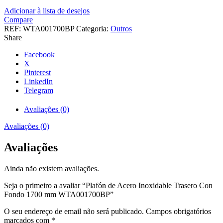
era:
é:
Adicionar à lista de desejos
€168,71.
€120,51.
Compare
REF:
WTA001700BP
Categoria:
Outros
Share
Facebook
X
Pinterest
LinkedIn
Telegram
Avaliações (0)
Avaliações (0)
Avaliações
Ainda não existem avaliações.
Seja o primeiro a avaliar “Plafón de Acero Inoxidable Trasero Con
Fondo 1700 mm WTA001700BP”
O seu endereço de email não será publicado.
Campos obrigatórios
marcados com
*