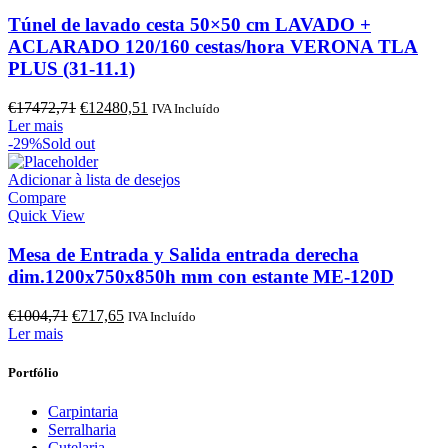
Túnel de lavado cesta 50×50 cm LAVADO +
ACLARADO 120/160 cestas/hora VERONA TLA
PLUS (31-11.1)
O
O
€
17472,71
€
12480,51
IVA Incluído
preço
preço
Ler mais
original
atual
-29%
Sold out
era:
é:
€17472,71.
€12480,51.
Adicionar à lista de desejos
Compare
Quick View
Mesa de Entrada y Salida entrada derecha
dim.1200x750x850h mm con estante ME-120D
O
O
€
1004,71
€
717,65
IVA Incluído
preço
preço
Ler mais
original
atual
era:
é:
Portfólio
€1004,71.
€717,65.
Carpintaria
Serralharia
Cutelaria