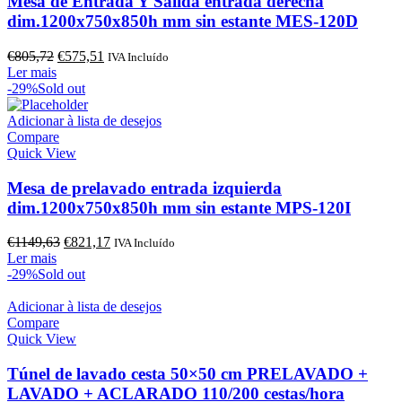
Mesa de Entrada Y Salida entrada derecha
dim.1200x750x850h mm sin estante MES-120D
O
O
€
805,72
€
575,51
IVA Incluído
preço
preço
Ler mais
original
atual
-29%
Sold out
era:
é:
€805,72.
€575,51.
Adicionar à lista de desejos
Compare
Quick View
Mesa de prelavado entrada izquierda
dim.1200x750x850h mm sin estante MPS-120I
O
O
€
1149,63
€
821,17
IVA Incluído
preço
preço
Ler mais
original
atual
-29%
Sold out
era:
é:
€1149,63.
€821,17.
Adicionar à lista de desejos
Compare
Quick View
Túnel de lavado cesta 50×50 cm PRELAVADO +
LAVADO + ACLARADO 110/200 cestas/hora