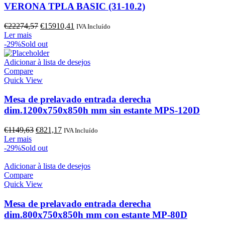
VERONA TPLA BASIC (31-10.2)
O
O
€
22274,57
€
15910,41
IVA Incluído
preço
preço
Ler mais
original
atual
-29%
Sold out
era:
é:
€22274,57.
€15910,41.
Adicionar à lista de desejos
Compare
Quick View
Mesa de prelavado entrada derecha
dim.1200x750x850h mm sin estante MPS-120D
O
O
€
1149,63
€
821,17
IVA Incluído
preço
preço
Ler mais
original
atual
-29%
Sold out
era:
é:
€1149,63.
€821,17.
Adicionar à lista de desejos
Compare
Quick View
Mesa de prelavado entrada derecha
dim.800x750x850h mm con estante MP-80D