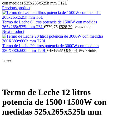
con medidas 525x265x525h mm T12L
Previous product
Termo de Leche 6 litros potencia de 1500W con medidas
O
O
265x265x525h mm T6L
€
739,75
€
528,39
IVA Incluído
preço
preço
Next product
original
atual
era:
é:
€739,75.
€528,39.
Termo de Leche 20 litros potencia de 3000W con medidas
O
O
380X380x600h mm T20L
€
1317,27
€
940,91
IVA Incluído
preço
preço
original
atual
-29%
era:
é:
€1317,27.
€940,91.
Click to enlarge
Termo de Leche 12 litros
potencia de 1500+1500W con
medidas 525x265x525h mm