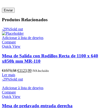
Produtos Relacionados
-29%
Sold out
Adicionar à lista de desejos
Compare
Quick View
Mesa de Salida con Rodillos Recta de 1100 x 640
x850h mm MR-110
O
O
€
1573,58
€
1123,99
IVA Incluído
preço
preço
Ler mais
original
atual
-29%
Sold out
era:
é:
€1573,58.
€1123,99.
Adicionar à lista de desejos
Compare
Quick View
Mesa de prelavado entrada derecha