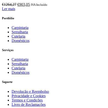
O
O
€
1264,27
€
903,05
IVA Incluído
preço
preço
Ler mais
original
atual
era:
é:
Portfólio
€1264,27.
€903,05.
Carpintaria
Serralharia
Cutelaria
Domésticos
Serviços
Carpintaria
Serralharia
Cutelaria
Domésticos
Suporte
Devolução e Reembolso
Privacidade e Cookies
Termos e Condições
Livro de Reclamações