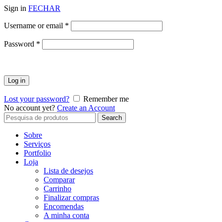
Sign in
FECHAR
Obrigatório
Username or email
*
Obrigatório
Password
*
Log in
Lost your password?
Remember me
No account yet?
Create an Account
Search
Search
for:
Sobre
Serviços
Portfolio
Loja
Lista de desejos
Comparar
Carrinho
Finalizar compras
Encomendas
A minha conta