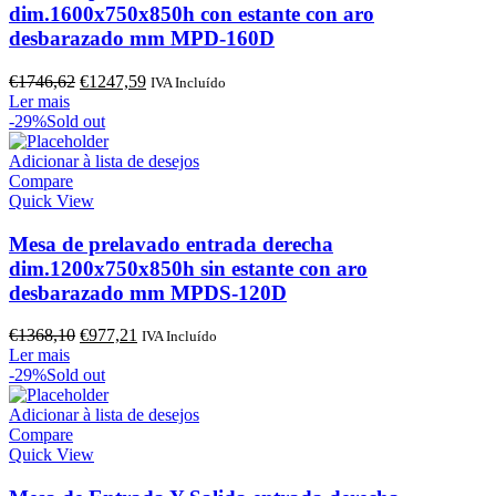
dim.1600x750x850h con estante con aro
desbarazado mm MPD-160D
O
O
€
1746,62
€
1247,59
IVA Incluído
preço
preço
Ler mais
original
atual
-29%
Sold out
era:
é:
€1746,62.
€1247,59.
Adicionar à lista de desejos
Compare
Quick View
Mesa de prelavado entrada derecha
dim.1200x750x850h sin estante con aro
desbarazado mm MPDS-120D
O
O
€
1368,10
€
977,21
IVA Incluído
preço
preço
Ler mais
original
atual
-29%
Sold out
era:
é:
€1368,10.
€977,21.
Adicionar à lista de desejos
Compare
Quick View