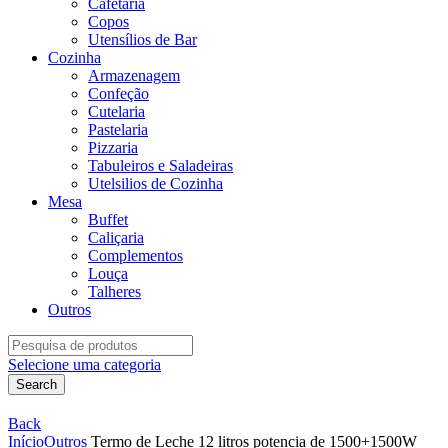
Cafetaria
Copos
Utensílios de Bar
Cozinha
Armazenagem
Confeção
Cutelaria
Pastelaria
Pizzaria
Tabuleiros e Saladeiras
Utelsilios de Cozinha
Mesa
Buffet
Caliçaria
Complementos
Louça
Talheres
Outros
Search
for:
Selecione uma categoria
Search
Back
Início
Outros
Termo de Leche 12 litros potencia de 1500+1500W