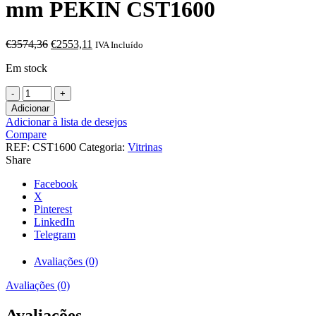
mm PEKIN CST1600
O
O
€
3574,36
€
2553,11
IVA Incluído
preço
preço
Em stock
original
atual
era:
é:
Quantidade
€3574,36.
€2553,11.
de
Adicionar
Armario
Adicionar à lista de desejos
Expositor
Compare
Refrigerado
REF:
CST1600
Categoria:
Vitrinas
1600
Share
litros
3
Facebook
Puertas
X
Batientes
Pinterest
de
LinkedIn
Vidrio
Telegram
de
1720
Avaliações (0)
x730
x2060h
Avaliações (0)
mm
PEKIN
Avaliações