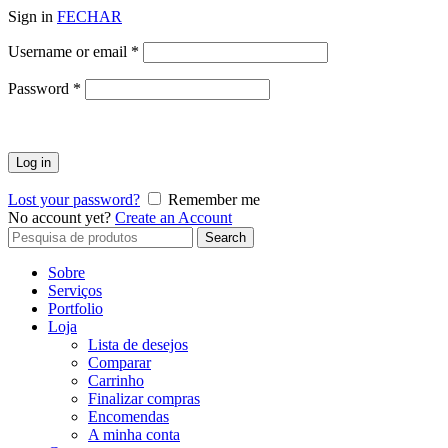
Sign in
FECHAR
Obrigatório
Username or email
*
Obrigatório
Password
*
Log in
Lost your password?
Remember me
No account yet?
Create an Account
Search
Search
for:
Sobre
Serviços
Portfolio
Loja
Lista de desejos
Comparar
Carrinho
Finalizar compras
Encomendas
A minha conta