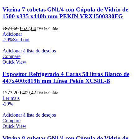
Vitrina 7 cubetas GN1/4 con Cúpula de Vídrio de
1500 x335 x440h mm PEKIN VRX1500330FG
O
O
€
871,69
€
622,64
IVA Incluído
preço
preço
Adicionar
original
atual
-29%
Sold out
era:
é:
€871,69.
€622,64.
Adicionar à lista de desejos
Compare
Quick View
Expositor Refrigerado 4 Caras 58 litros Blanco de
447x400x819h mm Línea Pekín XC58L-B
O
O
€
573,20
€
409,42
IVA Incluído
preço
preço
Ler mais
original
atual
-29%
era:
é:
€573,20.
€409,42.
Adicionar à lista de desejos
Compare
Quick View
Vitrina 8 cubetas GN1/4 con Cúpula de Vídrio de