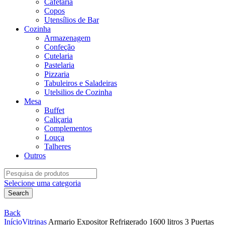
Cafetaria
Copos
Utensílios de Bar
Cozinha
Armazenagem
Confeção
Cutelaria
Pastelaria
Pizzaria
Tabuleiros e Saladeiras
Utelsilios de Cozinha
Mesa
Buffet
Caliçaria
Complementos
Louça
Talheres
Outros
Search
for:
Selecione uma categoria
Search
Back
Início
Vitrinas
Armario Expositor Refrigerado 1600 litros 3 Puertas