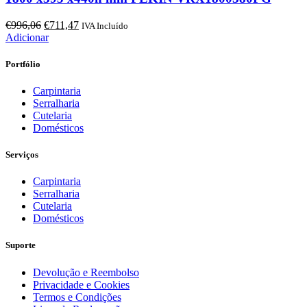
O
O
€
996,06
€
711,47
IVA Incluído
preço
preço
Adicionar
original
atual
era:
é:
Portfólio
€996,06.
€711,47.
Carpintaria
Serralharia
Cutelaria
Domésticos
Serviços
Carpintaria
Serralharia
Cutelaria
Domésticos
Suporte
Devolução e Reembolso
Privacidade e Cookies
Termos e Condições