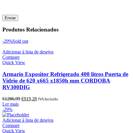
Produtos Relacionados
-29%
Sold out
Adicionar à lista de desejos
Compare
Quick View
Armario Expositor Refrigerado 400 litros Puerta de
Vidrio de 620 x665 x1850h mm CORDOBA
RV300DIG
O
O
€
1286,99
€
919,28
IVA Incluído
preço
preço
Ler mais
original
atual
-29%
era:
é:
€1286,99.
€919,28.
Adicionar à lista de desejos
Compare
Quick View