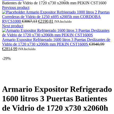
Batientes de Vidrio de 1720 x730 x2060h mm PEKIN CST1600
Previous product
Armario Expositor Refrigerado 1000 litros 2 Puertas
Correderas de Vidrio de 1250 x695 x2005h mm CORDOBA
O
O
RVCS1000
€
3067,13
€
2190,81
IVA Incluído
preço
preço
Next product
original
atual
era:
é:
€3067,13.
€2190,81.
Armario Expositor Refrigerado 1600 litros 3 Puertas Deslizantes de
O
Vidrio de 1720 x730 x2060h mm PEKIN CST1600S
€
3940,99
O
preço
€
2814,99
IVA Incluído
preço
origin
atual
era:
-29%
é:
€3940
€2814,99.
Click to enlarge
Armario Expositor Refrigerado
1600 litros 3 Puertas Batientes
de Vidrio de 1720 x730 x2060h