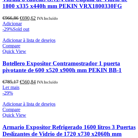
1800 x335 x440h mm PEKIN VRX1800330FG
O
O
€
966,86
€
690,62
IVA Incluído
preço
preço
Adicionar
original
atual
-29%
Sold out
era:
é:
€966,86.
€690,62.
Adicionar à lista de desejos
Compare
Quick View
Botellero Expositor Contramostrador 1 puerta
pivotante de 600 x520 x900h mm PEKIN BB-1
O
O
€
785,17
€
560,84
IVA Incluído
preço
preço
Ler mais
original
atual
-29%
era:
é:
€785,17.
€560,84.
Adicionar à lista de desejos
Compare
Quick View
Armario Expositor Refrigerado 1600 litros 3 Puertas
Deslizantes de Vidrio de 1720 x730 x2060h mm