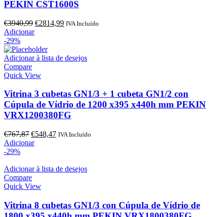
PEKIN CST1600S
O
O
€
3940,99
€
2814,99
IVA Incluído
preço
preço
Adicionar
original
atual
-29%
era:
é:
€3940,99.
€2814,99.
Adicionar à lista de desejos
Compare
Quick View
Vitrina 3 cubetas GN1/3 + 1 cubeta GN1/2 con
Cúpula de Vídrio de 1200 x395 x440h mm PEKIN
VRX1200380FG
O
O
€
767,87
€
548,47
IVA Incluído
preço
preço
Adicionar
original
atual
-29%
era:
é:
€767,87.
€548,47.
Adicionar à lista de desejos
Compare
Quick View
Vitrina 8 cubetas GN1/3 con Cúpula de Vídrio de
1800 x395 x440h mm PEKIN VRX1800380FG