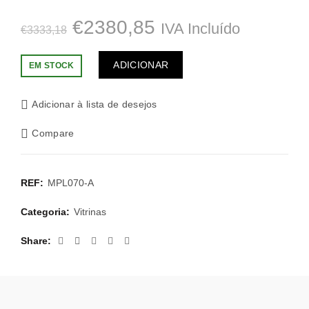
O
O
€
2380,85
IVA Incluído
€
3333,18
preço
preço
ADICIONAR
EM STOCK
original
atual
Adicionar à lista de desejos
era:
é:
Compare
€3333,18.
€2380,85.
REF:
MPL070-A
Categoria:
Vitrinas
Share