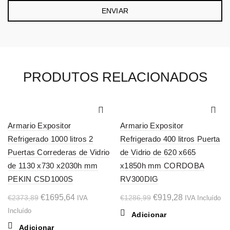
PRODUTOS RELACIONADOS
-29%
-29%
Armario Expositor
Armario Expositor
Refrigerado 1000 litros 2
Refrigerado 400 litros Puerta
Puertas Correderas de Vidrio
de Vidrio de 620 x665
de 1130 x730 x2030h mm
x1850h mm CORDOBA
PEKIN CSD1000S
RV300DIG
O
O
O
O
€
1695,64
€
919,28
€
2373,89
€
1286,99
IVA
IVA Incluído
preço
preço
preço
preço
Incluído
Adicionar
original
atual
original
atual
Adicionar