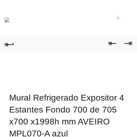
Tel.: (+351) 914 164 486
|
Fixo.: (+351) 219 612 235
|
E-Mail:
geral@aquivaloriza.com
0
0
Mural Refrigerado Expositor 4
Estantes Fondo 700 de 705
x700 x1998h mm AVEIRO
MPL070-A azul